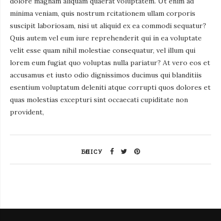
dolore magnam aliquam quaerat voluptatem. Ut enim ad
minima veniam, quis nostrum rcitationem ullam corporis
suscipit laboriosam, nisi ut aliquid ex ea commodi sequatur?
Quis autem vel eum iure reprehenderit qui in ea voluptate
velit esse quam nihil molestiae consequatur, vel illum qui
lorem eum fugiat quo voluptas nulla pariatur? At vero eos et
accusamus et iusto odio dignissimos ducimus qui blanditiis
esentium voluptatum deleniti atque corrupti quos dolores et
quas molestias excepturi sint occaecati cupiditate non
provident,
БӨЛІСУ