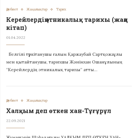
Әдебиет
Жаңалықтар
Тарих
Керейлердің этникалық тарихы (жаңа
кітап)
01.04.2022
Белгілі түркітанушы ғалым Қаржаубай Сартқожаұлы
мен қытайтанушы, тарихшы Жәнімхан Ошанұлының
“Керейлердің этникалық тарихы” атты…
Әдебиет
Жаңалықтар
Халқым деп өткен хан-Тұғұрұл
22.09.2021
Жұмашәріп Шәһадатұлы ХАЛҚЫМ ДЕП ӨТКЕН ХАН-