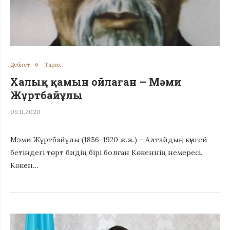
Әдебиет
Тарих
Халық қамын ойлаған – Мәми
Жұртбайұлы
09.11.2020
Мәми Жұртбайұлы (1856-1920 ж.ж.) – Алтайдың күнгей
бетіндегі төрт бидің бірі болған Көкеннің немересі.
Көкен…