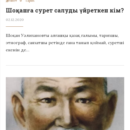
Әдебиет
Тарих
Шоқанға сурет салуды үйреткен кім?
02.12.2020
Шоқан Уәлихановты алғашқы қазақ ғалымы, тарихшы,
этнограф, саяхатшы ретінде ғана танып қоймай, суретші
екенін де…