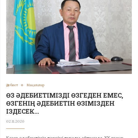
Әдебиет
Мақалалар
ӨЗ ӘДЕБИЕТІМІЗДІ ӨЗГЕДЕН ЕМЕС,
ӨЗГЕНІҢ ӘДЕБИЕТІН ӨЗІМІЗДЕН
ІЗДЕСЕК…
02.11.2020