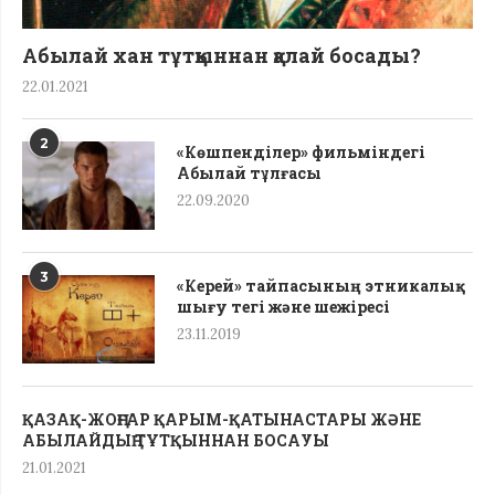
Абылай хан тұтқыннан қалай босады?
22.01.2021
2
«Көшпенділер» фильміндегі
Абылай тұлғасы
22.09.2020
3
«Керей» тайпасының этникалық
шығу тегі жəне шежіресі
23.11.2019
ҚАЗАҚ-ЖОҢҒАР ҚАРЫМ-ҚАТЫНАСТАРЫ ЖӘНЕ
АБЫЛАЙДЫҢ ТҰТҚЫННАН БОСАУЫ
21.01.2021