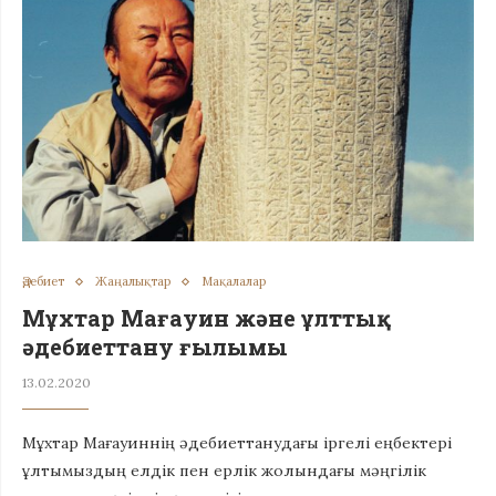
Әдебиет
Жаңалықтар
Мақалалар
Мұхтар Мағауин жəне ұлттық
əдебиеттану ғылымы
13.02.2020
Мұхтар Мағауиннің əдебиеттанудағы іргелі еңбектері
ұлтымыздың елдік пен ерлік жолындағы мəңгілік