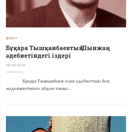
Әдебиет
Бұқара Тышқанбаевтың Шынжаң
әдебиетіндегі іздері
08.09.2020
Бұқара Тышқанбаев есімі әдебиетіміз бен
мәдениіетімізге әбден таныс.…