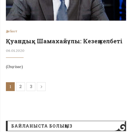
Әдебиет
Қуандық Шамахайұлы: Кезең келбеті
06.01.2020
(Әңгіме)
2
3
1
БАЙЛАНЫСТА БОЛЫҢЫЗ