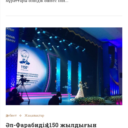
мұраттары өзіндік өшпес ізін…
Әдебиет
Жаңалықтар
Әл-Фарабидің 1150 жылдығын