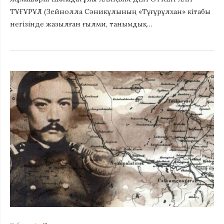
ТҰҒҰРҰЛ (Зейнолла Сәникұлының «Тұғұрұлхан» кітабы
негізінде жазылған ғылми, танымдық…