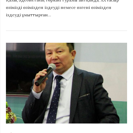
Қазақ әдебиетінің төркіні туралы айтқанда, ХХ ғасыр
өзімізді өзімізден іздеуді немесе өзгені өзімізден
іздеуді ұмыттырған…