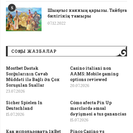
5
Шыңғыс ханның қарызы. Тайбұға
билігінің тамыры
07.12.2022
СОҢҒЫ ЖАЗБАЛАР
Mostbet Dəstək
Casino italiani non
Sorğularının Cavab
AAMS: Mobile gaming
Müddəti ilə Bağlı Ən Çox
options reviewed
Soruşulan Suallar
20.07.2026
23.07.2026
Sicher Spielen In
Cómo afecta Pin Up
Deutschland
mərclərdə əmsal
dəyişməsi a tus ganancias
15.07.2026
15.07.2026
Как использовать 1xBet
Pinco Cazino vs