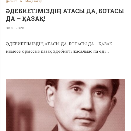
Әдебиет
Мақалалар
ӘДЕБИЕТІМІЗДІҢ АТАСЫ ДА, БОТАСЫ
ДА – ҚАЗАҚ!
30.10.2020
ӘДЕБИЕТІМІЗДІҢ АТАСЫ ДА, БОТАСЫ ДА – ҚАЗАҚ ­
немесе орыссыз қазақ әдебиеті жасалмас па еді…