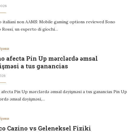
2026
o italiani non AAMS: Mobile gaming options reviewed Sono
 Rossi, un esperto di giochi…
брики
o afecta Pin Up mərclərdə əmsal
işməsi a tus ganancias
2026
afecta Pin Up mərclərdə əmsal dəyişməsi a tus ganancias Pin Up
ərdə əmsal dəyişməsi,…
брики
co Cazino vs Geleneksel Fiziki