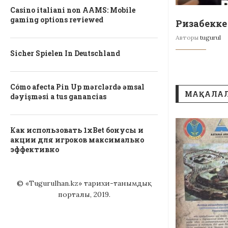
Casino italiani non AAMS: Mobile
gaming options reviewed
Ризабекке 
Авторы
tugurul
Sicher Spielen In Deutschland
Cómo afecta Pin Up mərclərdə əmsal
МАҚАЛА
dəyişməsi a tus ganancias
Как использовать 1xBet бонусы и
акции для игроков максимально
эффективно
© «Tugurulhan.kz» тарихи-танымдық
порталы, 2019.