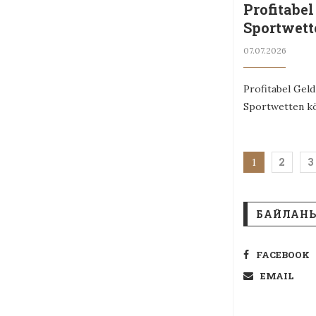
Profitabe
Sportwett
07.07.2026
Profitabel Gel
Sportwetten kö
2
3
1
БАЙЛАНЫ
FACEBOOK
EMAIL