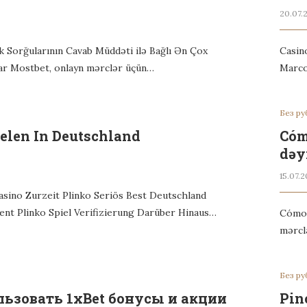
20.07.
 Sorğularının Cavab Müddəti ilə Bağlı Ən Çox
Casin
lar Mostbet, onlayn mərclər üçün…
Marco
Без ру
ielen In Deutschland
Cóm
dəy
15.07.
asino Zurzeit Plinko Seriös Best Deutschland
ent Plinko Spiel Verifizierung Darüber Hinaus…
Cómo 
mərcl
Без ру
льзовать 1xBet бонусы и акции
Pin