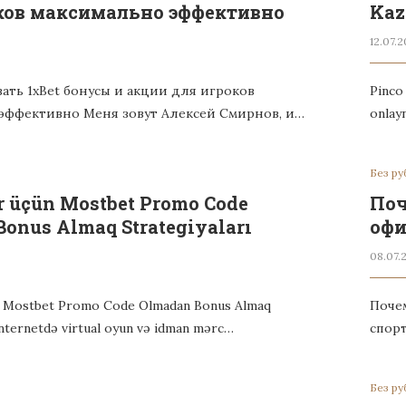
ков максимально эффективно
Kaz
12.07.
ать 1xBet бонусы и акции для игроков
Pinco
эффективно Меня зовут Алексей Смирнов, и…
onlayn
Без ру
 üçün Mostbet Promo Code
Поч
onus Almaq Strategiyaları
офи
08.07.
n Mostbet Promo Code Olmadan Bonus Almaq
Почем
İnternetdə virtual oyun və idman mərc…
спорт
Без ру