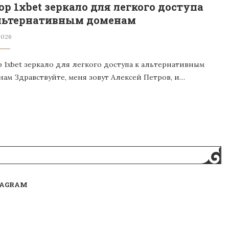
ор 1xbet зеркало для легкого доступа
льтернативным доменам
2026
 1xbet зеркало для легкого доступа к альтернативным
ам Здравствуйте, меня зовут Алексей Петров, и…
TAGRAM