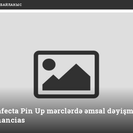
БАЙЛАНЫС
fecta Pin Up mərclərdə əmsal dəyişm
nancias