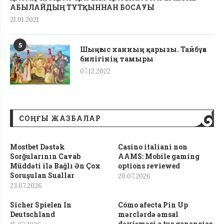
АБЫЛАЙДЫҢ ТҰТҚЫННАН БОСАУЫ
21.01.2021
5
Шыңғыс ханның қарызы. Тайбұға
билігінің тамыры
07.12.2022
СОҢҒЫ ЖАЗБАЛАР
Mostbet Dəstək
Casino italiani non
Sorğularının Cavab
AAMS: Mobile gaming
Müddəti ilə Bağlı Ən Çox
options reviewed
Soruşulan Suallar
20.07.2026
23.07.2026
Sicher Spielen In
Cómo afecta Pin Up
Deutschland
mərclərdə əmsal
dəyişməsi a tus ganancias