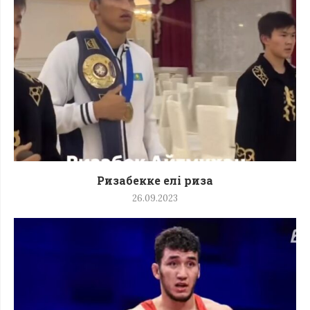
Ризабекке елі риза
26.09.2023