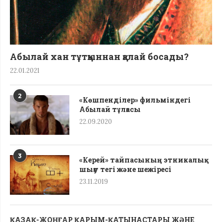
Абылай хан тұтқыннан қалай босады?
22.01.2021
2
«Көшпенділер» фильміндегі
Абылай тұлғасы
22.09.2020
3
«Керей» тайпасының этникалық
шығу тегі жəне шежіресі
23.11.2019
ҚАЗАҚ-ЖОҢҒАР ҚАРЫМ-ҚАТЫНАСТАРЫ ЖӘНЕ