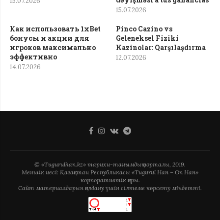
15.07.2026
15.07.2026
Как использовать 1xBet
Pinco Cazino vs
бонусы и акции для
Geleneksel Fiziki
игроков максимально
Kazinolar: Qarşılaşdırma
эффективно
12.07.2026
14.07.2026
© «Tugurulhan.kz» тарихи-танымдық порталы, 2019.
Меншік иесі: Қазақстан Республикасы «Tugurul Han – On Han»
корпоративтік қоры.
Сайт материалдарын қолдану үшін сілтеме көрсету міндетті.