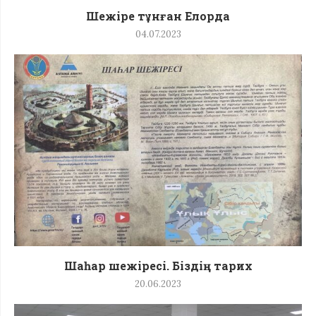
Шежіре тұнған Елорда
04.07.2023
Шаһар шежіресі. Біздің тарих
20.06.2023