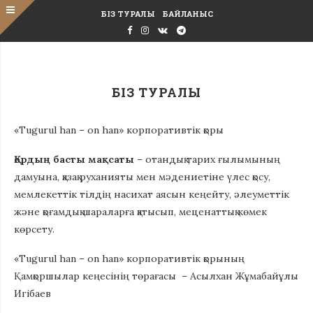
БІЗ ТУРАЛЫ
БАЙЛАНЫС
БІЗ ТУРАЛЫ
«Tugurul han – on han» корпоративтік қоры
Қордың басты мақсаты
– отандық тарих ғылымының
дамуына, қазақ руханияты мен мәдениетіне үлес қосу,
мемлекеттік тілдің насихат аясын кеңейту, әлеуметтік
және қоғамдық шараларға қатысып, меценаттық көмек
көрсету.
«Tugurul han – on han» корпоративтік қорының
Қамқоршылар кеңесінің төрағасы – Асылхан Жұмабайұлы
Игібаев