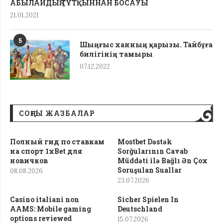
АБЫЛАЙДЫҢ ТҰТҚЫННАН БОСАУЫ
21.01.2021
5
Шыңғыс ханның қарызы. Тайбұға
билігінің тамыры
07.12.2022
СОҢҒЫ ЖАЗБАЛАР
Полный гид по ставкам
Mostbet Dəstək
на спорт 1xBet для
Sorğularının Cavab
новичков
Müddəti ilə Bağlı Ən Çox
Soruşulan Suallar
08.08.2026
23.07.2026
Casino italiani non
Sicher Spielen In
AAMS: Mobile gaming
Deutschland
options reviewed
15.07.2026