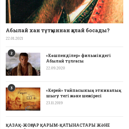
Абылай хан тұтқыннан қалай босады?
22.01.2021
2
«Көшпенділер» фильміндегі
Абылай тұлғасы
22.09.2020
3
«Керей» тайпасының этникалық
шығу тегі жəне шежіресі
23.11.2019
ҚАЗАҚ-ЖОҢҒАР ҚАРЫМ-ҚАТЫНАСТАРЫ ЖӘНЕ