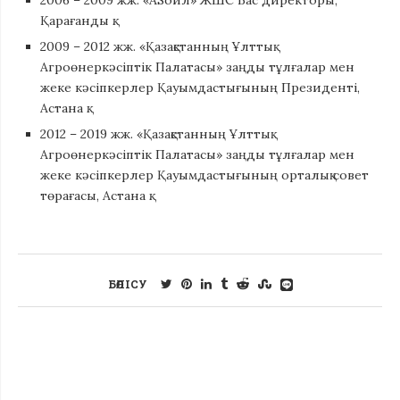
2006 – 2009 жж. «АSойл» ЖШС Бас директоры,
Қарағанды қ.
2009 – 2012 жж. «Қазақстанның Ұлттық
Агроөнеркәсіптік Палатасы» заңды тұлғалар мен
жеке кәсіпкерлер Қауымдастығының Президенті,
Астана қ.
2012 – 2019 жж. «Қазақстанның Ұлттық
Агроөнеркәсіптік Палатасы» заңды тұлғалар мен
жеке кәсіпкерлер Қауымдастығының орталық совет
төрағасы, Астана қ.
БӨЛІСУ