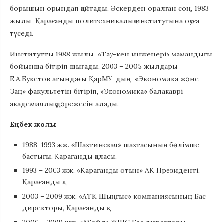
борышын орындап қайтады. Әскерден оралған соң, 1983
жылы Қарағанды политехникалық институтына оқуға
түседі.
Институтты 1988 жылы «Тау-кен инженері» мамандығы
бойынша бітіріп шығады. 2003 – 2005 жылдары
Е.А.Букетов атындағы ҚарМУ-дың «Экономика және
Заң» факультетін бітіріп, «Экономика» балакаврі
академиялық дәрежесін алады.
Еңбек жолы
1988-1993 жж. «Шахтинская» шахтасының бөлімше
бастығы, Қарағанды қаласы.
1993 – 2003 жж. «Қарағанды отын» АҚ Президенті,
Қарағанды қ.
2003 – 2009 жж. «АТК Шыңғыс» компаниясының Бас
директоры, Қарағанды қ.