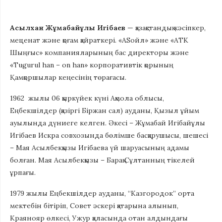
Асылхан Жұмабайұлы Игібаев
— қазақстандық кәсіпкер,
меценат және қоғам қайраткері. «АSойл» және «АТК
Шыңғыс» компанияларының бас директоры және
«Tugurul han – on han» корпоративтік қорының
Қамқоршылар кеңесінің төрағасы.
1962 жылы 06 қыркүйек күні Ақмола облысы,
Еңбекшілдер (қазіргі Біржан сал) ауданы, Қызыл ұйым
ауылында дүниеге келген. Әкесі – Жұмабай Игібайұлы
Игібаев Искра совхозында бөлімше басқарушысы, шешесі
– Мая Асылбекқызы Игібаева үй шаруасының адамы
болған. Мая Асылбекқызы – Барақ Сұлтанның тікелей
ұрпағы.
1979 жылы Еңбекшілдер ауданы, “Казгородок” орта
мектебін бітіріп, Совет әскері қатарына алынып,
Краянояр өлкесі, Ужур қаласында отан алдындағы