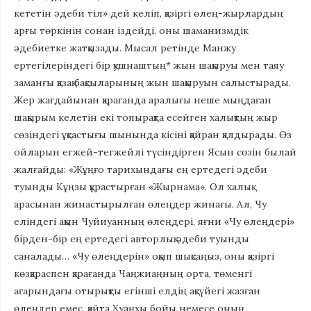
кететін әдеби тіл» дей келіп, қазіргі өлең-жырлардың
арғы төркінін сонан іздейді, оны шаманизмдік
әдебиетке жатқызады. Мысал ретінде Манжу
ертегілеріндегі бір қушнаштың* жын шақыруы мен таяу
заманғы қазақ бақсыларының жын шақыруын салыстырады.
Жер жағдайынан қарағанда аралығы неше мыңдаған
шақырым келетін екі топырақта есейген халықтың жыр
сөзіндегі ұқсастығы шынында кісіні қайран қалдырады. Өз
ойларын егжей-тегжейлі түсіндірген Ясын сөзін былай
жалғайды: «Жұңғо тарихындағы ең ертедегі әдеби
туынды Кұңзы құрастырған «Жырнама». Ол халық
арасынан жинастырылған өлеңдер жинағы. Ал, Чу
еліндегі ақын Чуйиуанның өлеңдері, яғни «Чу өлеңдері»
бірден-бір ең ертедегі авторлық әдеби туынды
саналады… «Чу өлеңдерін» оқып шықсаңыз, оны қазіргі
көзқараспен қарағанда Чаңжиаңның орта, төменгі
ағарындағы отырықты егінші елдің ақсүйегі жазған
өлеңдер емес, қайта Хуаңхы бойы немесе оның