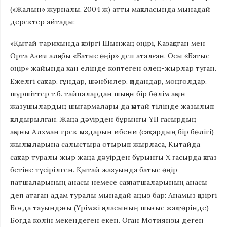
(«Жалын» журналы, 2004 ж) атты мақаласында мынадай
деректер айтады:
«Қытай тарихында қазіргі Шынжаң өңірі, Қазақстан мен
Орта Азия алқабы «Батыс өңір» деп аталған. Осы «Батыс
өңір» жайында хан елінде көптеген өлең-жырлар туған.
Ежелгі сақтар, ғұндар, шәнбилер, қидандар, моңғолдар,
шүршіттер т.б. тайпалардан шыққан бір бөлім ақын-
жазушылардың шығармалары да қытай тілінде жазылып
қалдырылған. Жаңа дәуірден бұрынғы ҮІІ ғасырдың
ақыны Алхман грек қыздарын ибени (сақтардың бір бөлігі)
жылқыларына салыстыра отырып жырласа, Қытайда
сақтар туралы жыр жаңа дәуірден бұрынғы Х ғасырда қағаз
бетіне түсірілген. Қытай жазуында батыс өңір
патшаларының анасы немесе сақ патшаларының анасы
деп атаған адам туралы мынадай аңыз бар: Анамыз қазіргі
Боғда тауындағы (Үрімжі қаласының шығыс жақ төрінде)
Боғда көлін мекендеген екен. Оған Мотиянзы деген