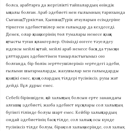
болса, арабтарға да жергілікті тайпалардың өзіндік
ықпалы болған. Араб әдебиеті мен ғылымның тарихында
Сығанақ, Түркістан, Қыпшақ, Түрік атауларын есімдеріне
тіркеген әдебиетшілер мен ғалымдар да кездеседі.
Демек, олар қазақ жерінің төл тумалары немесе қазаққа
қатысты туған қаламгерлер. Өзімізді өзгеге тәуелдеу
идеясы мейлі қытай, мейлі араб немесе басқа да туысқан
ұлттардың әдебиетімен тамырластығымыз сөз
болғанда, бір бөлім зерттеушілеріміз «ерте­дегі әдеби,
ғылыми шығармаларды, жазушылар мен ғалымдарды
қазақтікі емес, қазаққа олардың тілдері түсініксіз, рухы жат
дейді. Бұл дұрыс емес.
Себебі біріншіден, қай халықтың болсын ерте замандағы
алғашқы әдебиеті, жазба әдебиет нұсқалары сол халықтың
бүгінгі тілінде болуы шарт емес. Кейбір халықтардың
ондай әдебиетінің басқа тілде, сол халыққа осы күнде
түсініксіз тілде болуы, бірақ сол халық жерінде, сол халық