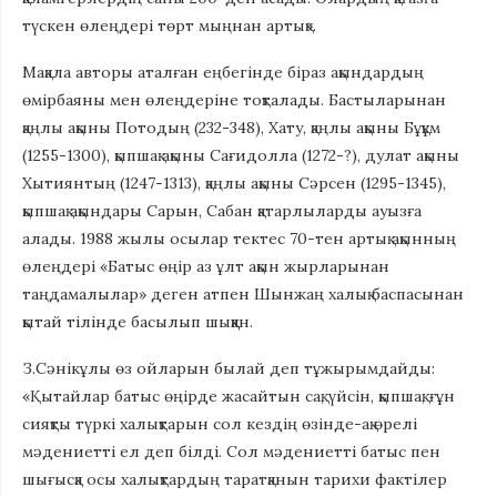
түскен өлеңдері төрт мыңнан артық».
Мақала авторы аталған еңбегінде біраз ақындардың
өмірбаяны мен өлеңдеріне тоқталады. Бастыларынан
қаңлы ақыны Потодың (232-348), Хату, қаңлы ақыны Бұқұм
(1255-1300), қыпшақ ақыны Сағидолла (1272-?), дулат ақыны
Хытиянтың (1247-1313), қаңлы ақыны Сәрсен (1295-1345),
қыпшақ ақындары Сарын, Сабан қатарлыларды ауызға
алады. 1988 жылы осылар тектес 70-тен артық ақынның
өлеңдері «Батыс өңір аз ұлт ақын жырларынан
таңдамалылар» деген атпен Шынжаң халық баспасынан
қытай тілінде басылып шыққан.
З.Сәнікұлы өз ойларын былай деп тұжырымдайды:
«Қытайлар батыс өңірде жасайтын сақ, үйсін, қыпшақ, ғұн
сияқты түркі халықтарын сол кездің өзінде-ақ өрелі
мәдениетті ел деп білді. Сол мәдениетті батыс пен
шығысқа осы халықтардың таратқанын тарихи фактілер