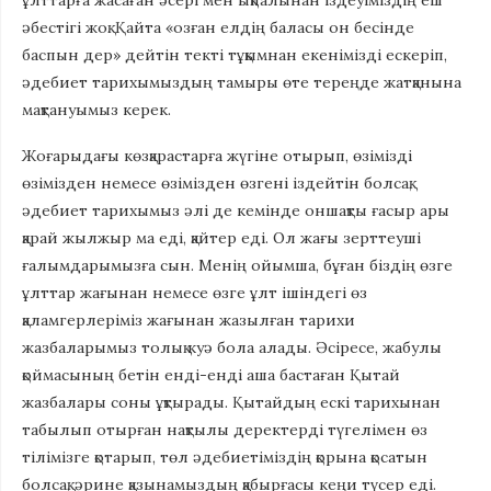
әбестігі жоқ. Қайта «озған елдің баласы он бесінде
баспын дер» дейтін текті тұқымнан екенімізді ескеріп,
әдебиет тарихымыздың тамыры өте тереңде жатқанына
мақтануымыз керек.
Жоғарыдағы көзқарастарға жүгіне отырып, өзімізді
өзімізден немесе өзімізден өзгені іздейтін болсақ,
әдебиет тарихымыз әлі де кемінде оншақты ғасыр ары
қарай жылжыр ма еді, қайтер еді. Ол жағы зерттеуші
ғалымдарымызға сын. Менің ойымша, бұған біздің өзге
ұлттар жағынан немесе өзге ұлт ішіндегі өз
қаламгерлеріміз жағынан жазылған тарихи
жазбаларымыз толық куә бола алады. Әсіресе, жабулы
қоймасының бетін енді-енді аша бастаған Қытай
жазбалары соны ұқтырады. Қытайдың ескі тарихынан
табылып отырған нақтылы деректерді түгелімен өз
тілімізге қотарып, төл әдебиетіміздің қорына қосатын
болсақ, әрине қазынамыздың қабырғасы кеңи түсер еді.