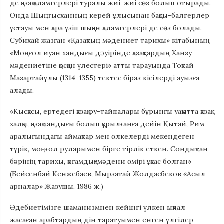
де қазақ қаламгерлері туралы жиі-жиі сөз болып отырады.
Онда Шыңғысханның керей ұлысынан бақсы-балгерлер
ұстауы мен қара үзіп шыққан қаламгерлері де сөз болады.
Субихай жазған «Қазақ­тың мәдениет тарихы» кітабының
«Моңғол иуан хандығы дәуірінде қазақтардың Ханзу
мәдениетіне қосқан үлестері» атты тарауында Тоқтай
Мазартайұлы (1314-1355) тектес біраз кісілерді ауызға
алады.
«Қысқасы, ертедегі қазақ ру-тайпалары бұрынғы уақытта қазақ
халқы, қазақ хандығы болып құрылғанға дейін Қытай, Рим
аралығындағы аймақтар мен өлкелерді мекендеген
түрік, моңғол руларымен бірге тірлік еткен. Сондықтан
бәрінің тарихы, қоғамдық-мәдени өмірі ұқсас болған»
(Бейсенбай Кенжебаев, Мырзатай Жолдасбеков «Асыл
арналар» Жазушы, 1986 ж.)
Әдебиетімізге шаманизмнен кейінгі үлкен ықпал
жасаған арабтардың дін таратуымен енген үлгілер