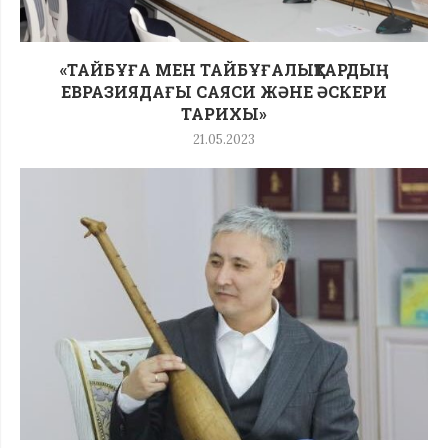
«ТАЙБҰҒА МЕН ТАЙБҰҒАЛЫҚТАРДЫҢ
ЕВРАЗИЯДАҒЫ САЯСИ ЖӘНЕ ӘСКЕРИ
ТАРИХЫ»
21.05.2023