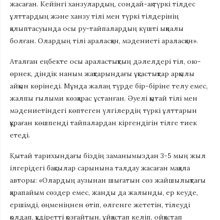
жасаған. Кейінгі ханзулардың, сондай-ақ түркі тілдес
ұлттардың және ханзу тілі мен түркі тілдерінің
қалыптасуында осы ру-тайпалардың күшті ықпалы
болған. Олардың тілі араласқан, мәдениеті араласқан».
Аталған еңбекте осы араластықтың дәлелдері тіл, ою-
өрнек, діндік наным жақтарындағы ұқсастықтар арқылы
айқын көрінеді. Мұнда жалаң түрде бір-біріне телу емес,
жалпы ғылыми көзқарас ұстанған. Әуелі қытай тілі мен
мәдениетіндегі көптеген үлгілердің түркі ұлттарын
құраған көшпенді тайпалардан кіргендігін тілге тиек
етеді.
Қытай тарихындағы біздің заманымыздан 3-5 мың жыл
ілгерідегі бақсылар сарынына талдау жасаған мақала
авторы: «Олардың аузынан шығатын сөз жайшылықтағы
қарапайым сөздер емес, жанды да жалынды, ер кеуде,
ершімді, өңменіңнен өтіп, өлгенге жететін, тілеуді
қолдап, құдіретті қозғайтын, ұйқастап келіп, ойқастап