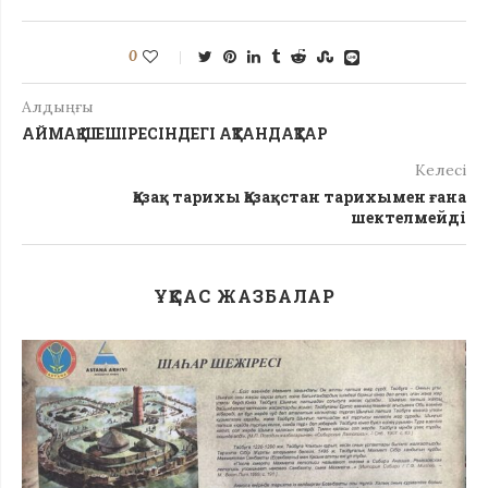
0
Алдыңғы
АЙМАҚ ШЕШІРЕСІНДЕГІ АҚТАНДАҚТАР
Келесі
Қазақ тарихы Қазақстан тарихымен ғана
шектелмейді
ҰҚСАС ЖАЗБАЛАР