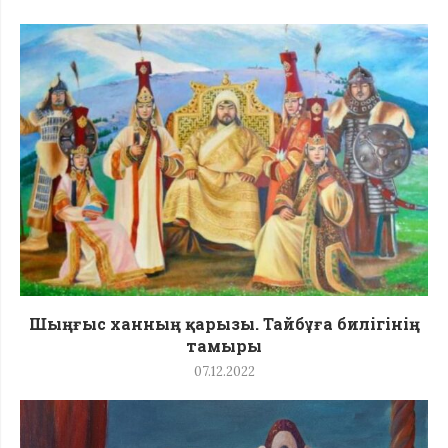
Шыңғыс ханның қарызы. Тайбұға билігінің
тамыры
07.12.2022