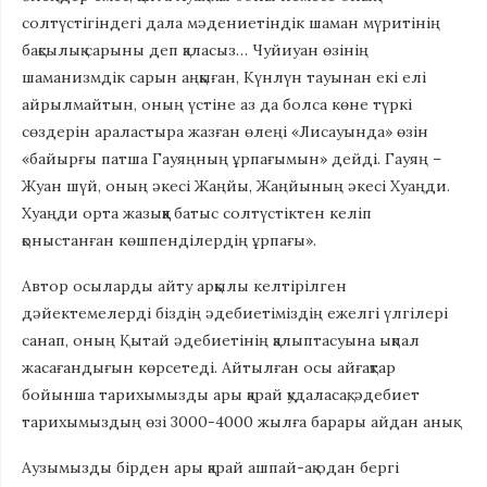
солтүстігіндегі дала мәдениетіндік шаман мүритінің
бақсылық сарыны деп қаласыз… Чуйиуан өзінің
шаманизмдік сарын аңқыған, Күнлүн тауынан екі елі
айрылмайтын, оның үстіне аз да болса көне түркі
сөздерін араластыра жазған өлеңі «Лисауында» өзін
«байыр­ғы патша Гауяңның ұрпағымын» дейді. Гауяң –
Жуан шүй, оның әкесі Жаңйы, Жаңйының әкесі Хуаңди.
Хуаңди орта жазыққа батыс солтүстіктен келіп
қоныстанған көшпенділердің ұрпағы».
Автор осыларды айту арқылы келтірілген
дәйектемелерді біз­дің әдебиетіміздің ежелгі үлгілері
санап, оның Қытай әдебиеті­нің қалыптасуына ықпал
жасағандығын көрсетеді. Айтылған осы айғақтар
бойынша тарихымызды ары қарай қудаласақ, әдебиет
тарихымыздың өзі 3000-4000 жылға барары айдан анық.
Аузымызды бірден ары қарай ашпай-ақ одан бергі