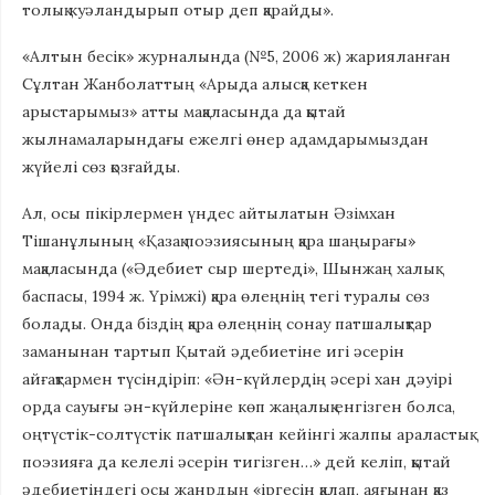
толық куәландырып отыр деп қарайды».
«Алтын бесік» журналында (№5, 2006 ж) жарияланған
Сұлтан Жанболаттың «Арыда алысқа кеткен
арыстарымыз» атты мақала­сында да қытай
жылнамаларындағы ежелгі өнер адамдарымыздан
жүйелі сөз қозғайды.
Ал, осы пікірлермен үндес айтылатын Әзімхан
Тішанұлының «Қазақ поэзиясының қара шаңырағы»
мақаласында («Әдебиет сыр шертеді», Шынжаң халық
баспасы, 1994 ж. Үрімжі) қара өлеңнің тегі туралы сөз
болады. Онда біздің қара өлеңнің сонау патшалықтар
заманынан тартып Қытай әдебиетіне игі әсерін
айғақтармен түсіндіріп: «Ән-күйлердің әсері хан дәуірі
орда сауығы ән-күйлеріне көп жаңалық енгізген болса,
оңтүстік-солтүстік патшалықтан кейінгі жалпы араластық
поэзияға да келелі әсерін тигізген…» дей келіп, қытай
әдебиетіндегі осы жанрдың «іргесін қалап, аяғынан қаз