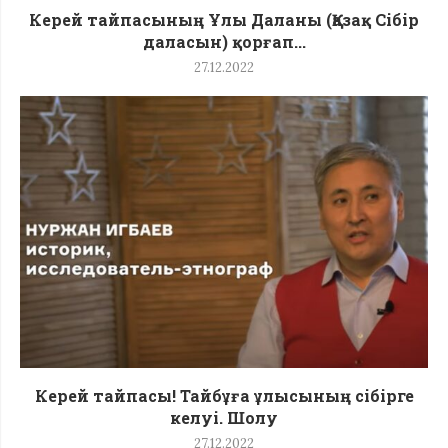
Керей тайпасының Ұлы Даланы (Қазақ Сібір
даласын) қорғап...
27.12.2022
Керей тайпасы! Тайбұға ұлысының сібірге
келуі. Шолу
27.12.2022