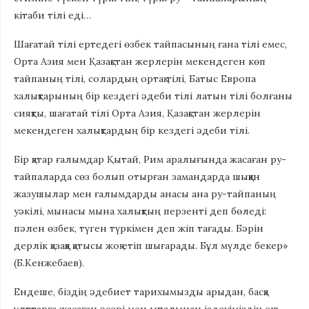
кітаби тілі еді…
Шағатай тілі ертедегі өзбек тайпасының ғана тілі емес,
Орта Азия мен Қазақстан жерлерін мекендеген көп
тайпаның тілі, солардың ортақ тілі, Батыс Европа
халықтарының бір кездегі әдеби тілі латын тілі болғаны
сияқты, шағатай тілі Орта Азия, Қазақстан жерлерін
мекендеген халықтардың бір кездегі әдеби тілі.
Бір қатар ғалымдар Қытай, Рим аралығында жасаған ру-
тайпаларда сөз болып отырған замандарда шыққан
жазушылар мен ғалымдарды анасы ана ру-тайпаның
уәкілі, мынасы мына халықтың перзенті деп бөледі:
пәлен өзбек, түген түркімен деп жіп тағады. Бәрін
дерлік қазаққа қатысы жоқ етіп шығарады. Бұл мүлде бекер»
(Б.Кенжебаев).
Ендеше, біздің әдебиет тарихымызды арыдан, басқа
ұлттарға жасаған әсері мен ықпалынан іздеуіміздің еш