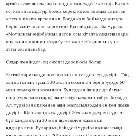
қытай саяхатшысы ішкі өңірден сәлемдесе келеді. Бәлкім
ол кез аналық дәуір болса керек, киелі анамыз алыстан
келген қонақты қарсы алып, Боғда көлі бойында қонақасы
беріп, сый-сияпат көрсетеді. Қытайдың жазба мұрасы
«Мотиянзы өмірбаяны» деген осы кітапта сақ патшалары
анасына арналған «Ақша бұлт» және «Сақ ананың үні»
атты екі өлеңі бар.
Сақтар жөніндегі ең ежелгі дерек осы болар.
Қытай тарихында поэзияның ең гүлденген дәуірі – Таң
хандығының тұсы. 300 жылға созылған бұл дәуірде 50
мың шумақ өлең жазылған. Бұлардың ішінде де батыс
өңір (түркі халықтары) ақын-жазушыларын табуға болады.
Ал, түркі халықтарынан ақын-жазушылардың ең көп шыққан
дәуірі – Юань хандығы дәуірі. Жүз жыл дәурен сүрген
бұл хандық тұста 30 мың шумақ өлең жазылып
қалдырылған. Бұлардың ішіндегі түркі халқынан шыққан
қалам­герлердің саны 200-ден асады. Олардың қағазға