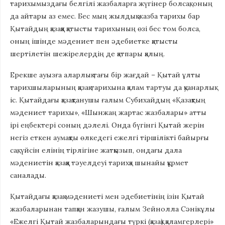
тарихымыз­дағы белгілі жазбаларға жүгінер болсақ, оның
да айтары аз емес. Бес мың жылдық жазба тарихы бар
Қытайдың қазаққа қатысты тарихының өзі бес том болса,
оның ішінде мәдениет пен әдебиетке қатысты
шертілетін шежірелердің де қатпары қалың.
Ерекше ауызға аларлық тағы бір жағдай – Қытай ұлты
тарихшыларының қазақ тарихына қалам тартуы да қуанарлық
іс. Қытайдағы қазақтанушы ғалым Субихайдың «Қазақтың
мәдениет тарихы», «Шынжаң жартас жазбалары» атты
ірі еңбектері соның дәлелі. Онда бүгінгі Қытай жерін
негіз еткен аумақты өлкедегі ежел­гі тіршілікті байырғы
сақ, үйсін елінің тірлігіне жатқызып, он­дағы дала
мәдениетін қазаққа тәуелдеуі тарихқа шынайы құрмет
саналады.
Қытайдағы қазақ мәдениеті мен әдебиетінің ізін Қытай
жазбаларынан тапқан жазушы, ғалым Зейнолла Сәнікұлы
«Ежелгі Қытай жазбаларындағы түркі (қазақ) қаламгерлері»