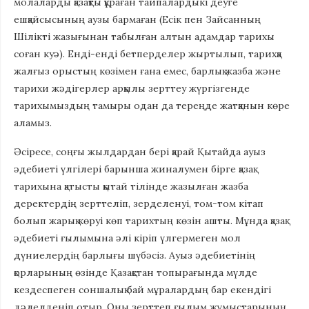
молаларды қазақты құраған тайпалардыкі деуге
ешқайсысының аузы бармаған (Есік пен Зайсанның
Шілікті жазығынан табылған алтын адамдар тарихы
соған куә). Енді-енді бетперделер жыртылып, тарихқа
жалғыз орыстың көзімен ғана емес, барлық жазба және
тарихи жәдігерлер арқылы зерттеу жүргізгенде
тарихымыздың тамыры одан да тереңде жатқанын көре
аламыз.
Әсіресе, соңғы жылдардан бері қарай Қытайда ауыз
әдебиеті үлгілері барынша жиналумен бірге қазақ
тарихына қатысты қытай тілінде жазылған жазба
деректердің зерттеліп, зерделенуі, том-том кітап
болып жарық көруі көп тарихтың көзін ашты. Мұнда қазақ
әдебиеті ғылымына әлі кіріп үлгермеген мол
дүниелердің барлығы шүбәсіз. Ауыз әдебиетінің
қорларының өзінде Қазақстан топырағында мүлде
кездеспеген соншалық бай мұралардың бар екендігі
дәлелденіп отыр. Оны зерттеп ғылым жұмыстарының