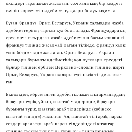
өкілдері тарапынан жасалған, сол халықтың бір кездегі
өмірін көрсететін әдебиет нұсқалары болуы ықтимал.
Бұған Француз, Орыс, Беларусь, Украин халықтары жазба
әдебиеттерінің тарихы куә бола алады. Француздардың
ерте орта ғасырдағы жазба әдебиетінің басым көпшілігі
француз тілінде жасалмай латын тілінде, француз халқы
үшін бөгде тілде жасалған. Орыс, Беларусь, Украин
халықтары бұрынғы әдебиетінің көп нұсқалары ертедегі
бұлғар тілінен өрбіген Церковно-словян тілін­де, қазіргі
Орыс, Беларусь, Украин халқына түсініксіз тілде жасал­
ған.
Екіншіден, көрсетілген әдеби, ғылыми шығармалардың
бірқатары түрік, ұйғыр, шағатай тілдерінде, бірқатары
бұрынғы түрік, шағатай, араб тілдерінде (көбінесе
шағатай тілінде) жасалған. Ал, шағатай тілі араб, парсы
сөздері араласқан, араб, парсы тілдеріндегі кітаптар
стиліне түскен түрік тілі, түрік ру – тайпаларының