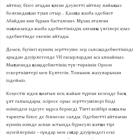
айтпау, бізге атадан қалған дәулетті айтпау лайықсыз
болғандықтан туып отыр… Қазақта жазба әдебиет
Абайдан көп бұрын басталған». Мұхаң аталған
мақаласында жазба әдебиетіміздің алғашқы үлгілері ауыз
әдебиетінде екенін айтады.
Демек, бүгінгі күннің зерттеуіне зер салсақ, әдебиетімізді
арыдан дәуірлегенде VІІ ғасырлардан аса алмаймыз.
Мықтағанда қазақ әдебиетінің түп-төркінін Орхон
ескерткіштері мен Күлтегін, Тоныкөк жазуларынан
іздейміз.
Кеңестік идея қанатын кең жайып тұрған кезеңде басқа
ұлт ғалымдары, әсіресе орыс зерттеушілері бізді
өзімізден іздеуге мұрса бермеді. Тіпті кейбірі нақтылы
тарихты білсе де білмеске салды. Әдебиетті айтпаған
күннің өзінде аспан астында бүркеулі жатқан тірі
музейлеріміз – ғұндар мен сақтар дәуіріндегі ескі