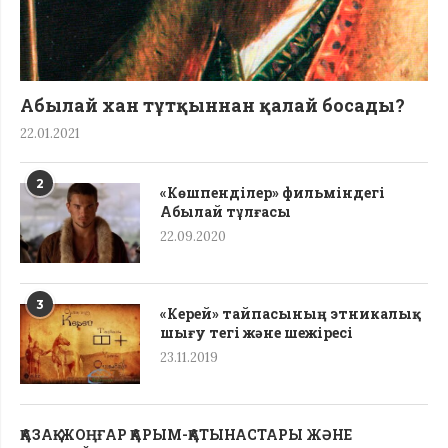
Абылай хан тұтқыннан қалай босады?
22.01.2021
2
«Көшпенділер» фильміндегі
Абылай тұлғасы
22.09.2020
3
«Керей» тайпасының этникалық
шығу тегі жəне шежіресі
23.11.2019
ҚАЗАҚ-ЖОҢҒАР ҚАРЫМ-ҚАТЫНАСТАРЫ ЖӘНЕ