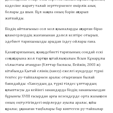
кәдесіне жарату талай зерттерменге өмірлік азық
болары да шын. Бұл мақала оның бәрін ақтарып
жатпайды.
Біздің айтпағымыз сол мол қазыналарды ақтарған біраз
қаламгерлердің жазғанынан дәлел келтіре отырып,
әдебиет тарихымызды арыдан іздеу ойлары ғана.
Қазақ тарихының, қазақ әдебиеті тарихының сондай ескі
соқпақтарына жол тартқан қытайлық ғалым Ясын Құмарұлы
«Алыстағы атамұра» (Ұлттар баспасы, Бейжің, 2003 ж)
кітабында Қытай елінің (ханзу) ежелгі күндерде түркі
тектес ру-тайпалармен аралас отырғанын былай
баяндайды: «Ханзудың да, түркі тілдес ұлттардың
қалыптасуы да кейінгі замандарда біздің заманымыздан
бұрынғы ХVІІІ ғасырдан арғы кезеңдерде орта жазық пен
оның оңтүстігіндегі өңірлерде ауылы аралас, қойы
қоралас, ұқсамаған таңбалары бар көптеген ру-тайпалар