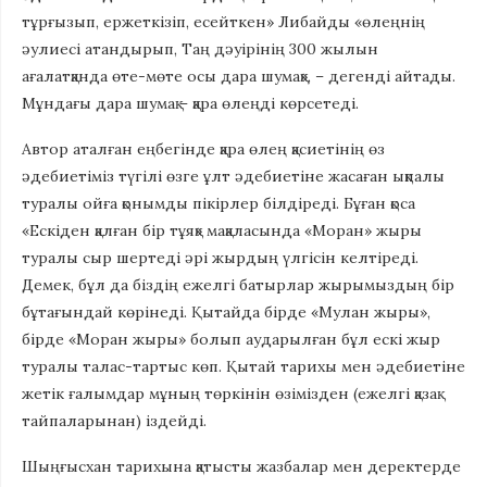
тұрғызып, ержеткізіп, есейткен» Либайды «өлеңнің
әулиесі атандырып, Таң дәуірінің 300 жылын
ағалатқанда өте-мөте осы дара шумақ», – дегенді айтады.
Мұндағы дара шумақ – қара өлеңді көрсетеді.
Автор аталған еңбегінде қара өлең қасиетінің өз
әдебиетіміз түгілі өзге ұлт әдебиетіне жасаған ықпалы
туралы ойға қонымды пікірлер білдіреді. Бұған қоса
«Ескіден қалған бір тұяқ» мақаласында «Моран» жыры
туралы сыр шертеді әрі жырдың үлгісін келтіреді.
Демек, бұл да біздің ежелгі батырлар жырымыз­дың бір
бұтағындай көрінеді. Қытайда бірде «Мулан жыры»,
бірде «Моран жыры» болып аударылған бұл ескі жыр
туралы талас-тартыс көп. Қытай тарихы мен әдебиетіне
жетік ғалымдар мұның төркінін өзімізден (ежелгі қазақ
тайпаларынан) іздейді.
Шыңғысхан тарихына қатысты жазбалар мен деректерде