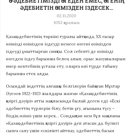
ӨЗ ӘДЕБИЕТІМІЗДІ ӨЗГЕДЕН ЕМЕС, ӨЗГЕНІҢ
ӘДЕБИЕТІН ӨЗІМІЗДЕН ІЗДЕСЕК…
02.11.2020
1053
қаралым
Қазақ әдебиетінің төркіні туралы айтқанда, ХХ ғасыр
өзімізді өзімізден іздеуді немесе өзгені өзімізден
іздеуді ұмыттырған сияқты. Сол себепті де өзімізді
өзгеден іздеу барынша белең алып, орыс жазушыларын
өнер мектебінің ұстазы ету, оларға өлі түрде табыну
барынша етек алды.
Осындай індеттің алғашқы белгілерін байқаған Мұхтар
Әуезов 1922-1923 жылдары жазған «Қазақ әдебиетінің
қазіргі дәуірі» атты мақаласында былай деген еді: «Ескі
әдебиеттің түрлерін білу, бетін ұғу, ағымына түсу –
біздің өзіміз үшін керек… Сондықтан мен бұл мақаланы
«Қазақ әдебиетінің қазіргі дәуірі» деп атасам да, бүгінгі
сынға салу үшін ескілікті айтпау, әдебиеттің басын