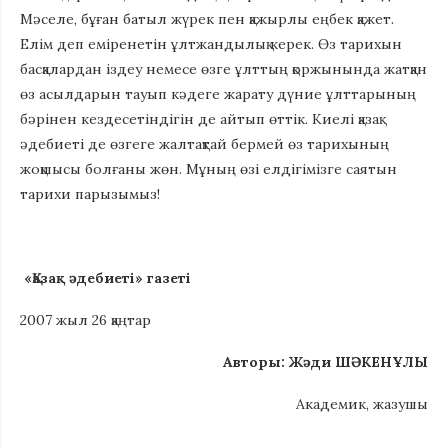
Мәселе, бұған батыл жүрек пен қажырлы еңбек қажет.
Елім деп еміренетін ұлтжандылық керек. Өз тарихын
басқалардан іздеу немесе өзге ұлттың қоржынында жатқан
өз асылдарын тауып кәдеге жарату дүние ұлттарының
бәрінен кездесетіндігін де айтып өттік. Киелі қазақ
әдебиеті де өзгеге жалтақтай бермей өз тарихының
жоқшысы болғаны жөн. Мұның өзі елдігімізге саятын
тарихи парызымыз!
«Қазақ әдебиеті» газеті
2007 жыл 26 қаңтар
Авторы: Жәди ШӘКЕНҰЛЫ
Академик, жазушы