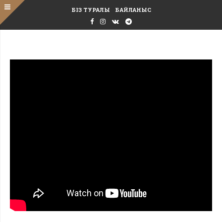
БІЗ ТУРАЛЫ
БАЙЛАНЫС