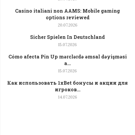
Casino italiani non AAMS: Mobile gaming
options reviewed
20.07.2026
Sicher Spielen In Deutschland
15.07.2026
Cómo afecta Pin Up mərclərdə əmsal dəyişməsi
a...
15.07.2026
Как использовать 1xBet бонусы и акции для
игроков...
14.07.2026