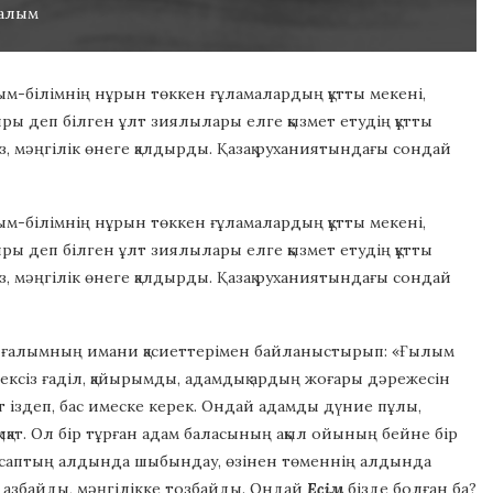
ралым
ым-білімнің нұрын төккен ғұламалардың құтты мекені,
ғыры деп білген ұлт зиялылары елге қызмет етудің құтты
, мәңгілік өнеге қалдырды. Қазақ руханиятындағы сондай
ым-білімнің нұрын төккен ғұламалардың құтты мекені,
ғыры деп білген ұлт зиялылары елге қызмет етудің құтты
, мәңгілік өнеге қалдырды. Қазақ руханиятындағы сондай
н ғалымның имани қасиеттерімен байланыстырып: «Ғылым
, шексіз ғаділ, қайырымды, адамдық ардың жоғары дәрежесін
 іздеп, бас имеске керек. Ондай адамды дүние пұлы,
иқат. Ол бір тұрған адам баласының ақыл ойының бейне бір
нсаптың алдында шыбындау, өзінен төменнің алдында
 азбайды, мәңгілікке тозбайды. Ондай
Есім
бізде болған ба?