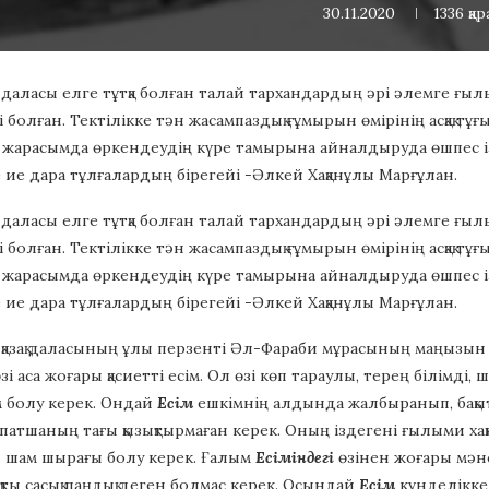
30.11.2020
1336
қа
 даласы елге тұтқа болған талай тархандардың әрі әлемге ғыл
 болған. Тектілікке тән жасампаздық ғұмырын өмірінің асқақ тұ
и жарасымда өркендеудің күре тамырына айналдыруда өшпес із
е ие дара тұлғалардың бірегейі -Әлкей Хақанұлы Марғұлан.
 даласы елге тұтқа болған талай тархандардың әрі әлемге ғыл
 болған. Тектілікке тән жасампаздық ғұмырын өмірінің асқақ тұ
и жарасымда өркендеудің күре тамырына айналдыруда өшпес із
е ие дара тұлғалардың бірегейі -Әлкей Хақанұлы Марғұлан.
 қазақ даласының ұлы перзенті Әл-Фараби мұрасының маңызы
зі аса жоғары қасиетті есім. Ол өзі көп тараулы, терең білімді
м болу керек. Ондай
Есім
ешкімнің алдында жалбыранып, бақыт
 патшаның тағы қызықтырмаған керек. Оның іздегені ғылыми хақ
й шам шырағы болу керек. Ғалым
Есіміндегі
өзінен жоғары мә
қты сасық паңдық деген болмас керек. Осындай
Есім
күнделікке