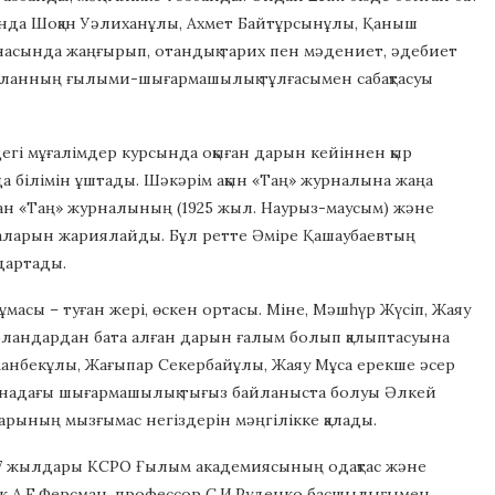
рағында Шоқан Уәлиханұлы, Ахмет Байтұрсынұлы, Қаныш
асында жаңғырып, отандық тарих пен мәдениет, әдебиет
ғұланның ғылыми-шығармашылық тұлғасымен сабақтасуы
гі мұғалімдер курсында оқыған дарын кейіннен қыр
 білімін ұштады. Шәкәрім ақын «Таң» журналына жаңа
ған «Таң» журналының (1925 жыл. Наурыз-маусым) және
мақалаларын жариялайды. Бұл ретте Әміре Қашаубаевтың
дартады.
масы – туған жері, өскен ортасы. Міне, Мәшһүр Жүсіп, Жаяу
тарландардан бата алған дарын ғалым болып қалыптасуына
анбекұлы, Жағыпар Секербайұлы, Жаяу Мұса ерекше әсер
арнадағы шығармашылық тығыз байланыста болуы Әлкей
арының мызғымас негіздерін мәңгілікке қалады.
1927 жылдары КСРО Ғылым академиясының одақтас және
к А.Е.Ферсман, профессор С.И.Руденко басшылығымен