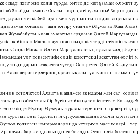
ан
есімді жігіт жиі келіп тұрды, әйтсе де көп ұзамай ол жігіт 
ді. «Ойнайды заман сойылы – ақын өлтіру ойыны! Заңын да с
іне даусын жеткізбей, аузы мен мұрнын тығындап, сыртынан с
айды заман сойылы – ақын өлтіру ойыны» (Жұматай Жақыпбаев) қ
жан Жұмабайұлы Алаш аманатын арқалаған Әлкей Марғұланды с
шісі кейіннен Мағжан аузынан шыққан кісілердің тізімін жасапт
ты. Сонда Мағжан Әлкей Марғұлановтың тұсына «өлді» деп бел
Мағжандай ұлт перзентінің елдік қасиеттерді асқақ тұтқан өрлігі
нің ұлық дидарын асқақтатата түседі. Осы ретте Әлкей Хақанұ
ғы Алаш қайраткерлерінің өрісті ықпалы ғұламаның ғылыми ғ
нның естеліктері Алаштың ақылмен ақындары мен сал-серілер
та жарқын ойға толы бір бүтін жойқын әлем іспеттес. Қазақ әд
ген сөзінде Мұхтар Әуезұлы туралы тереңнен сыр шертіп, сур
ан суретші, оны әдебиеттің сұлулық қақпасына әкеліп кіргізген к
. Әуезов көптеген шығармаларында көтерген мәселелері – тере
. Ар, намыс бар жерде шындық та болады. Оған негіз болған нә