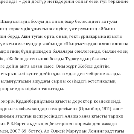
еледі» – деп дәстүр негіздерінің болат өзек түп төркініне
і Шыңғыстауда болуы да оның өмір белесіндегі айтулы
ының көркемдік құпиясына енуіне, ұлт рухының айбыны
н берді. Ақын туған орта, оның текті ұрпақтарына қатысты
бір ұмытылмас күндер жайында «Шыңғыстаудан алған алғашқы
дық, әлгінің бүлдіршіндей балалары сөйлегенде, былай өлең
нді» , «Жебеш деген әнші болды Тұрағұлдың баласы –
ге дейін айта алған емес. Оны жұрт Жебеш дейтін.
отырып, әлі күнге дейін құлағымда» деп тебірене жазды.
шылық тұлғасын ашудағы сырлы сезімдегі эстетикалық
 көркемдік иірімін танытады.
әкәрім Құдайбердіұлына қатысты деректер кездеспейді.
ырғыз-қазақ һәм хандар шежіресімен» (Орынбор, 1911) жан-
ынның аталған шежіресіндегі Алаша ханға қатысты тарихи
мик В.В.Бартольдтың еңбектерінен көреміз деп жазады
емей, 2007. 69-бетте). Ал Әлкей Марғұлан Ленинградттағы