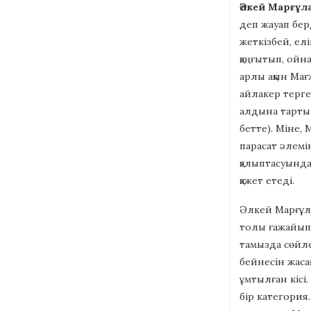
Әлкей Марғұл
деп жауап бер
жеткізбей, ел
қаңғытып, ойн
арлы ақын Мағ
айлакер тергеу
алдына тартып
бетте). Міне, 
парасат әлемі
қалыптасуында
қажет етеді.
Әлкей Марғұла
толы ғажайып 
тамызда сөйле
бейнесін жасағ
ұмтылған кісі
бір категория