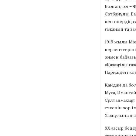
Болған, ол – 
Сәтбайұлы, Б
пен өнердің 
ғажайып та за
1919 жылы Мәш
перзенттеріні
әнмен байғазы
«Қазақ тілі» г
Париждегі кон
Қандай да бол
Мұса, Имантай
Сұлтанмахмұт
еткенін зор 
Хақанұлының а
ХХ ғасыр беде
автономиялық