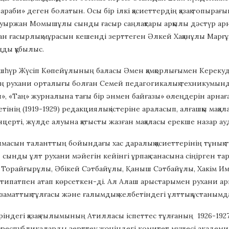
Фараби» деген болатын. Осы бір ілкі қасиеттердің қазақ топы
ауыржан Момышұлы сынды ғасыр саңлақтары арқылы дәстүр арн
сан ғасырлық мұрасын кешенді зерттеген Әлкей Хақанұлы Мар
ңды құбылыс.
һүр Жүсіп Көпейұлының баласы Әмен қамқорлығымен Керекуде
ң рухани орталығы болған Семей педагогикалық техникумында
», «Таң» журналына тағы бір әнмен байғазы» өлеңдерін арна
азетінің (1919-1929) редакциялық істеріне араласып, алғашқы 
церті, жүлде алуына қатысты жазған мақаласы ерекше назар ау
масын таланттың бойындағы хас даралық қасиеттерінің тұнық тұ
 сынды ұлт рухани мәйегін кейінгі ұрпақ санасына сіңірген 
 Торайғырұлы, Әбікей Сәтбайұлы, Қаныш Сәтбайұлы, Хакім Им
ілтипатпен атап көрсеткен-ді. Ал Алаш арыстарымен рухани 
заматтық тұлғасы және ғалымдық келбетіндегі ұлттық ұстанымд
ріндегі қазақ ғылымының Атилласы іспеттес тұлғаның 1926-
 республикаларды зерттеу жөніндегі комитет мүшесі академи