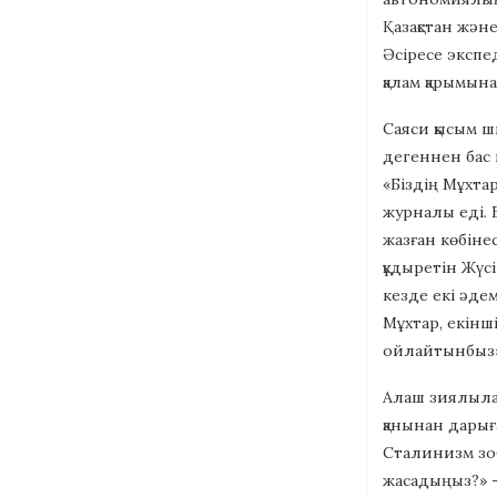
Қазақстан жән
Әсіресе экспе
қалам қарымын
Саяси қысым ш
дегеннен бас 
«Біздің Мұхта
журналы еді. 
жазған көбіне
құдыретін Жүс
кезде екі әдем
Мұхтар, екінш
ойлайтынбыз» 
Алаш зиялылар
қанынан дарығ
Сталинизм зо
жасадыңыз?» –