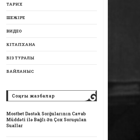
ТАРИХ
ШЕЖІРЕ
ВИДЕО
КІТАПХАНА
БІЗ ТУРАЛЫ
БАЙЛАНЫС
Соңғы жазбалар
Mostbet Dəstək Sorğularının Cavab
Müddəti ilə Bağlı Ən Çox Soruşulan
Suallar