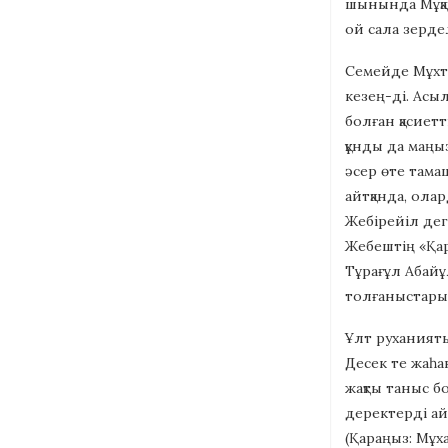
шынында Мұқаң
ой сала зерде
Семейде Мұхта
кезең-ді. Асы
болған қасиет
құнды да маңы
әсер өте тама
айтқанда, ола
Жебірейіл дег
Жебештің «Қар
Тұрағұл Абайұ
толғаныстары 
Ұлт руханияты
Десек те жаһа
жақты таныс б
деректерді ай
(Қараңыз: Мұх