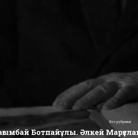
Без рубрики
ағымбай Ботпайұлы. Әлкей Марғұла