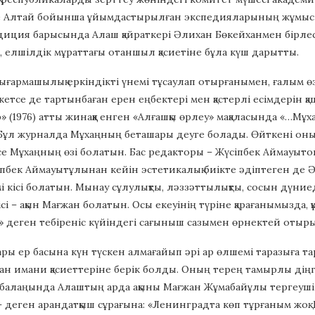
е Алтай бойынша ұйымдастырылған экспедияларының жұмысына
диция барысында Алаш қайраткері Әлихан Бөкейханмен бірлесі
а, елшілдік мұраттағы отаншыл қасиетіне бұла күш дарытты.
ығармашылық еркіндікті үнемі тұсаулап отырғанымен, ғалым ө
кетсе де тартынбаған ерен еңбектері мен қастерлі есімдерін қ
р» (1976) атты жинаққа енген «Алғашқы өрлеу» мақаласында «…М
Бұл журналда Мұхаңның беташары деуге болады. Өйткені оны 
се Мұхаңның өзі болатын. Бас редакторы – Жүсіпбек Аймауыто
іпбек Аймауытұлынан кейін эстетикалық биікте әдіптеген де Әл
і кісі болатын. Мынау сұлулықты, ләззәттылықты, сосын дүниедег
ісі – ақын Мағжан болатын. Осы екеуінің түріне қарағанымызда,
деген тебіреніс күйіндегі сағыныш сазымен өрнектей отырып ж
ы ер басына күн түскен алмағайып әрі ар өлшемі таразыға тар
ан имани қасиеттеріне берік болды. Оның терең тамырлы дің
балаңында Алаштың арда ақыны Мағжан Жұмабайұлы тергеушін
 деген арандатқыш сұрағына: «Ленинградта көп тұрғаным жоқ.