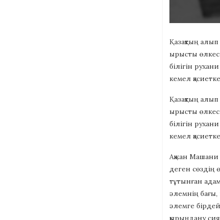
Қазақтың алып
ырысты өлкесі
білігін рухан
кемел қасиетк
Қазақтың алып
ырысты өлкесі
білігін рухан
кемел қасиетк
Ақжан Машани
деген сөздің ө
тұтынған ада
әлемнің бағы,
әлемге бірде
қырыңдану сия