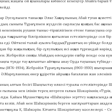
ның жаңағы ой қазыналары көбінесе кемеңгер Абайға барып тір
лейді.
р Әуезұлымен танысқан Әлке Хақанұлының Абай туған қасиетт
лдың сынығы Тұрағұлмен жүздесіп сырласуы қазақтың бас ақын
ті мекеніннің рухани тыныс-тіршілігімен етене танысуына серпі
зды тақырыптар білгірлікпен қамтылған естеліктерінде сол 
ша еді. Өйткені талай ауылға бардық, Тұраштың өз үйінде бол
рдан бір жақсылықтың, бір сұлулықтың исі аңқып тұрғандай көрі
ен. Жебірейіл сияқты Абайдың өлеңдерін ешбір пенде осы күн
аңғы түнде тау қалғыпты» айтқаны анау Орда тауының түбінде 
лы (1876-1934), Жебрәйіл Тұрағұлұлының (1903-1930) шығарма
Ә.Марғұланның өнер құдіретін айрықша бағалаған жан әлемінің
ның алтын бесігі Шыңғыстау өлкесі туралы естеліктерінде Ш
н ғылымы мен ілімін терең игерген ғалым Шәкәрімнің «Түрік, қ
олды. Қайым Мұхаметқанұлы «Шаһкәрім» зерттеу мақаласында ақ
та келіп, Абай мен Шаһкәрімнің берген мағлұматтарын акаде
аметқанұлы Қ. Шаһкәрім. Кітапта: Шәкәрімтану мәселелері. – С