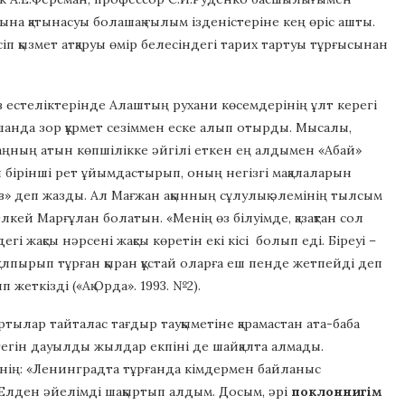
 қатынасуы болашақ ғылым ізденістеріне кең өріс ашты.
п қызмет атқаруы өмір белесіндегі тарих тартуы тұрғысынан
з естеліктерінде Алаштың рухани көсемдерінің ұлт керегі
ашанда зор құрмет сезіммен еске алып отырды. Мысалы,
ұхаңның атын көпшілікке әйгілі еткен ең алдымен «Абай»
бірінші рет ұйымдастырып, оның негізгі мақалаларын
в» деп жазды. Ал Мағжан ақынның сұлулық әлемінің тылсым
кей Марғұлан болатын. «Менің өз білуімде, қазақтан сол
і жақсы нәрсені жақсы көретін екі кісі болып еді. Біреуі –
 құлпырып тұрған қыран құстай оларға еш пенде жетпейді деп
еткізді («Ақ Орда». 1993. №2).
тылар тайталас тағдыр тауқыметіне қарамастан ата-баба
гегін дауылды жылдар екпіні де шайқалта алмады.
ің: «Ленинградта тұрғанда кімдермен байланыс
 Елден әйелімді шақыртып алдым. Досым, әрі
поклоннигім