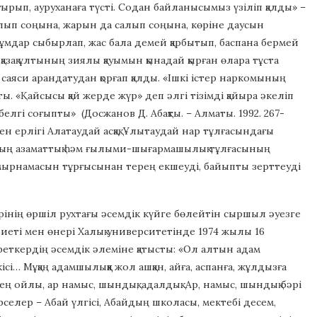
ауырып, ауруханаға түсті. Содан байланысымыз үзіліп қалды» –
алып соңына, жарын да салып соңына, көріне даусын
ұмдар сыбырлап, жас бала демей қарбытып, баспана бермей
азақ ұлтының зиялы қауымын қынадай қырған өлара тұста
аяси арандатудан қорғап қалды. «Ішкі істер наркомының
ы. «Қайсысы қай жерде жүр» деп әлгі тізімді қайыра әкеліп
гі соғыпты» (Досжанов Д. Абақты. – Алматы. 1992. 267-
 мен ерлігі Алатаудай асқақ, Ұлытаудай нар тұлғасындағы
лының азаматтық һәм ғылыми-шығармашылық тұлғасының
ұмырнамасын тұрғысынан терең екшеуді, байыпты зерттеуді
інің өршіл рухтағы әсемдік күйге бөлейтін сыршыл әуезге
ебиеті мен өнері Халық университетінде 1974 жылы 16
еткердің әсемдік әлеміне қатысты: «Ол алтын адам
ісі… Мұқаң адамшылыққа жол ашқан, айға, аспанға, жұлдызға
ң ойлы, ар намыс, шындық, адалдық. Ар, намыс, шындық бәрі
рселер – Абай үлгісі, Абайдың школасы, мектебі десем,