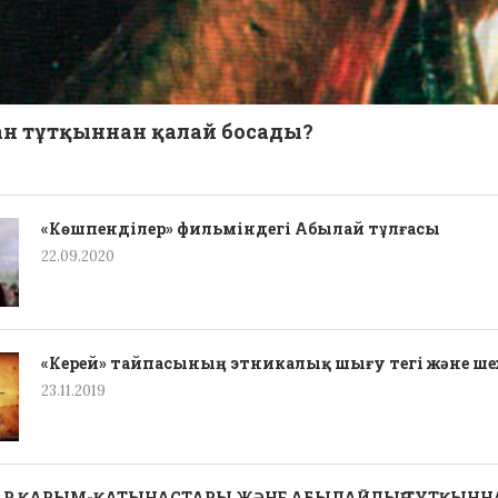
н тұтқыннан қалай босады?
«Көшпенділер» фильміндегі Абылай тұлғасы
22.09.2020
«Керей» тайпасының этникалық шығу тегі жəне ше
23.11.2019
ҒАР ҚАРЫМ-ҚАТЫНАСТАРЫ ЖӘНЕ АБЫЛАЙДЫҢ ТҰТҚЫНН