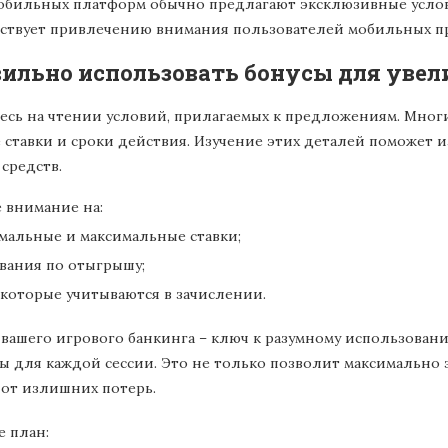
обильных платформ обычно предлагают эксклюзивные услов
бствует привлечению внимания пользователей мобильных 
вильно использовать бонусы для уве
есь на чтении условий, прилагаемых к предложениям. Мног
ставки и сроки действия. Изучение этих деталей поможет 
средств.
 внимание на:
альные и максимальные ставки;
вания по отыгрышу;
 которые учитываются в зачислении.
вашего игрового банкинга – ключ к разумному использовани
ы для каждой сессии. Это не только позволит максимально
 от излишних потерь.
е план: