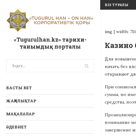
БІЗ ТУРАЛЫ
img { width: 75
«Tugurulhan.kz» тарихи-
Казино 
танымдық порталы
Для повышени
начать без в
открывают дв
При ознакомл
БАСТЫ БЕТ
суммы, но им
ЖАҢАЛЫҚТАР
средства, по
МАҚАЛАЛАР
Проанализиро
понимание ме
ӘДЕБИЕТ
завершение и