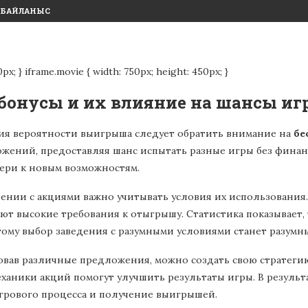
БАЙЛАНЫС
0px; } iframe.movie { width: 750px; height: 450px; }
бонусы и их влияние на шансы иг
я вероятности выигрыша следует обратить внимание на
бе
ложений, предоставляя шанс испытать разные игры без фина
ери к новым возможностям.
ении с акциями важно учитывать условия их использовани
еют высокие требования к отыгрышу. Статистика показывает
этому выбор заведения с разумными условиями станет разум
вав различные предложения, можно создать свою стратеги
ханики акций помогут улучшить результаты игры. В результа
грового процесса и получение выигрышей.