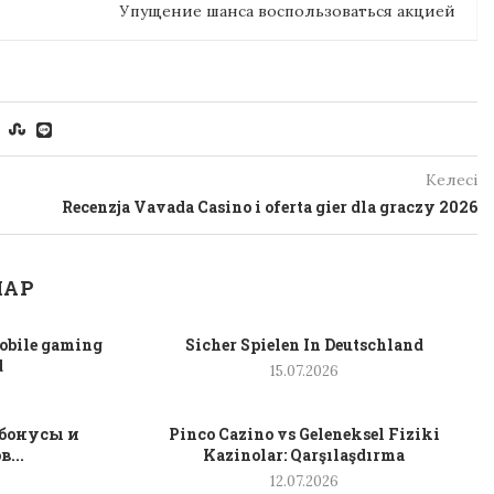
Упущение шанса воспользоваться акцией
Келесі
Recenzja Vavada Casino i oferta gier dla graczy 2026
ЛАР
obile gaming
Sicher Spielen In Deutschland
d
15.07.2026
 бонусы и
Pinco Cazino vs Geleneksel Fiziki
...
Kazinolar: Qarşılaşdırma
12.07.2026