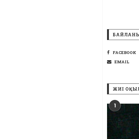
БАЙЛАНЫ
FACEBOOK
EMAIL
ЖИІ ОҚЫ
1