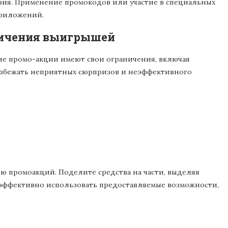
ия. Применение промокодов или участие в специальных
приложений.
личения выигрышей
ие промо-акции имеют свои ограничения, включая
избежать неприятных сюрпризов и неэффективного
ю промоакций. Поделите средства на части, выделяя
 эффективно использовать предоставляемые возможности,