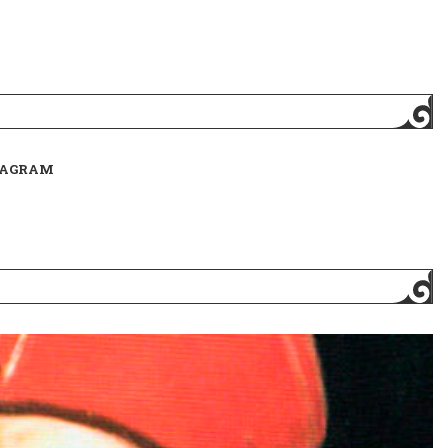
TAGRAM