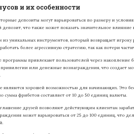
усов и их особенности
вторные депозиты могут варьироваться по размеру и услов
й депозит, что также может показать значительное влияние 
н из уникальных инструментов, который возвращает игроку p
работать более агрессивную стратегию, так как потери част
 программы привлекают пользователей через накопление ба
 привилегии или денежные вознаграждения, что создает мо
.
е являются хорошей возможностью для начинающих. Это бес
о сумма фрибетов составляет от 10 до 50 единиц валюты.
иглашение друзей позволяют действующим клиентам зарабат
граждения может варьироваться от 25 до 100 единиц, что 
й.