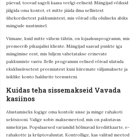
päevad, toovad sageli kaasa veelgi eeliseid. Mängijad võiksid
jälgida oma kontot, et mitte jääda ilma sellistest
ühekordsetest pakkumistest, mis võivad olla oluliseks abiks
mängude nautimisel.
Viimane, kuid mitte vähem tähtis, on lojaalsusprogramm, mis
premeerib pikaajalisi kliente. Mängijad saavad punkte iga
mängimise eest, mis hiljem vahetatakse erinevate
pakkumiste vastu. Selle programmi eelised võivad ulatuda
eksklusiivsetest preemiatest kuni kiiremate väljamaksete ja
isiklike konto haldurite teenusteni.
Kuidas teha sissemakseid Vavada
kasiinos
Alustamiseks logige oma kontole sisse ja minge rahakoti
sektsiooni. Valige sobiv maksemeetod, mis on pakutavas
nimekirjas. Populaarsed variandid hõlmavad krediitkaarte, e-
rahakotte ja krüptovaluutat. Kontrollige, kas valitud meetod