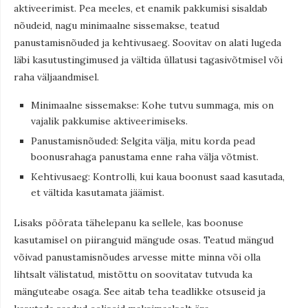
aktiveerimist. Pea meeles, et enamik pakkumisi sisaldab
nõudeid, nagu minimaalne sissemakse, teatud
panustamisnõuded ja kehtivusaeg. Soovitav on alati lugeda
läbi kasutustingimused ja vältida üllatusi tagasivõtmisel või
raha väljaandmisel.
Minimaalne sissemakse: Kohe tutvu summaga, mis on
vajalik pakkumise aktiveerimiseks.
Panustamisnõuded: Selgita välja, mitu korda pead
boonusrahaga panustama enne raha välja võtmist.
Kehtivusaeg: Kontrolli, kui kaua boonust saad kasutada,
et vältida kasutamata jäämist.
Lisaks pöörata tähelepanu ka sellele, kas boonuse
kasutamisel on piiranguid mängude osas. Teatud mängud
võivad panustamisnõudes arvesse mitte minna või olla
lihtsalt välistatud, mistõttu on soovitatav tutvuda ka
mänguteabe osaga. See aitab teha teadlikke otsuseid ja