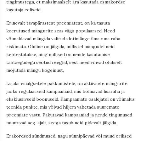
tingimustega, et maksimaalselt ära kasutada esmakordse
kasutaja eeliseid.
Erinevalt tavapärastest preemiatest, on ka tasuta
keerutused mängurite seas väga populaarsed. Need
võimaldavad mängida valitud slotimänge ilma oma raha
riskimata. Oluline on jälgida, millistel mängudel neid
kehtestatakse, ning millised on nende kasutamise
tähtaegadega seotud reeglid, sest need võivad oluliselt
mõjutada mängu kogemust.
Lisaks esialgsetele pakkumistele, on aktiivsete mängurite
jaoks regulaarseid kampaaniaid, mis hõlmavad lisaraha ja
eksklusiivseid boonuseid. Kampaaniate osalejatel on võimalus
teenida punkte, mis võivad hiljem vahetada suuremate
preemiate vastu. Pakutavad kampaaniad ja nende tingimused
muutuvad aeg-ajalt, seega tasub neid pidevalt jälgida.
Erakordsed sündmused, nagu sünnipäevad või muud erilised