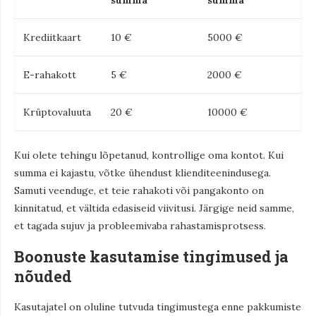
summa
summa
Krediitkaart
10 €
5000 €
E-rahakott
5 €
2000 €
Krüptovaluuta
20 €
10000 €
Kui olete tehingu lõpetanud, kontrollige oma kontot. Kui
summa ei kajastu, võtke ühendust klienditeenindusega.
Samuti veenduge, et teie rahakoti või pangakonto on
kinnitatud, et vältida edasiseid viivitusi. Järgige neid samme,
et tagada sujuv ja probleemivaba rahastamisprotsess.
Boonuste kasutamise tingimused ja
nõuded
Kasutajatel on oluline tutvuda tingimustega enne pakkumiste