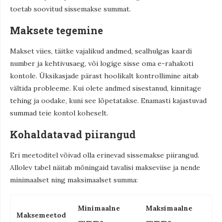
toetab soovitud sissemakse summat.
Maksete tegemine
Makset viies, täitke vajalikud andmed, sealhulgas kaardi
number ja kehtivusaeg, või logige sisse oma e-rahakoti
kontole. Üksikasjade pärast hoolikalt kontrollimine aitab
vältida probleeme. Kui olete andmed sisestanud, kinnitage
tehing ja oodake, kuni see lõpetatakse. Enamasti kajastuvad
summad teie kontol koheselt.
Kohaldatavad piirangud
Eri meetoditel võivad olla erinevad sissemakse piirangud.
Allolev tabel näitab mõningaid tavalisi makseviise ja nende
minimaalset ning maksimaalset summa:
Minimaalne
Maksimaalne
Maksemeetod