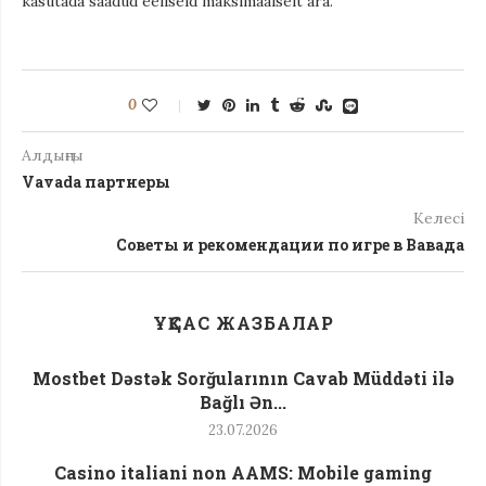
kasutada saadud eeliseid maksimaalselt ära.
0
Алдыңғы
Vavada партнеры
Келесі
Советы и рекомендации по игре в Вавада
ҰҚСАС ЖАЗБАЛАР
Mostbet Dəstək Sorğularının Cavab Müddəti ilə
Bağlı Ən...
23.07.2026
Casino italiani non AAMS: Mobile gaming