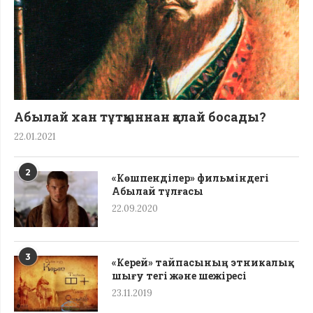
Абылай хан тұтқыннан қалай босады?
22.01.2021
2
«Көшпенділер» фильміндегі
Абылай тұлғасы
22.09.2020
3
«Керей» тайпасының этникалық
шығу тегі жəне шежіресі
23.11.2019