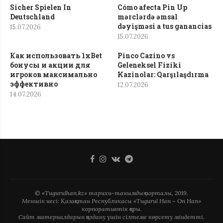
Sicher Spielen In
Cómo afecta Pin Up
Deutschland
mərclərdə əmsal
dəyişməsi a tus ganancias
15.07.2026
15.07.2026
Как использовать 1xBet
Pinco Cazino vs
бонусы и акции для
Geleneksel Fiziki
игроков максимально
Kazinolar: Qarşılaşdırma
эффективно
12.07.2026
14.07.2026
© «Tugurulhan.kz» тарихи-танымдық порталы, 2019.
Меншік иесі: Қазақстан Республикасы «Tugurul Han – On Han»
корпоративтік қоры.
Сайт материалдарын қолдану үшін сілтеме көрсету міндетті.