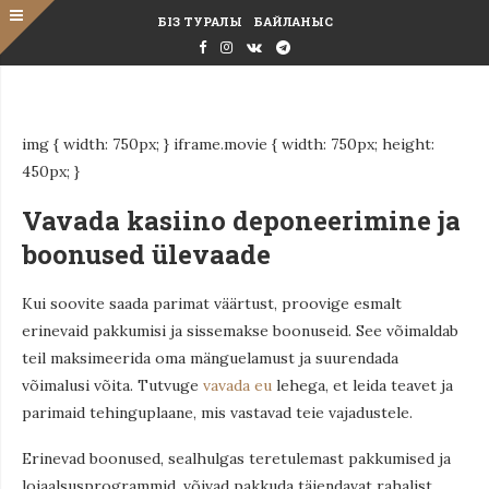
БІЗ ТУРАЛЫ
БАЙЛАНЫС
img { width: 750px; } iframe.movie { width: 750px; height:
450px; }
Vavada kasiino deponeerimine ja
boonused ülevaade
Kui soovite saada parimat väärtust, proovige esmalt
erinevaid pakkumisi ja sissemakse boonuseid. See võimaldab
teil maksimeerida oma mänguelamust ja suurendada
võimalusi võita. Tutvuge
vavada eu
lehega, et leida teavet ja
parimaid tehinguplaane, mis vastavad teie vajadustele.
Erinevad boonused, sealhulgas teretulemast pakkumised ja
lojaalsusprogrammid, võivad pakkuda täiendavat rahalist