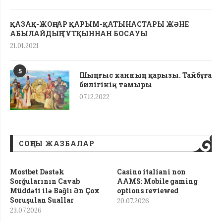
ҚАЗАҚ-ЖОҢҒАР ҚАРЫМ-ҚАТЫНАСТАРЫ ЖӘНЕ
АБЫЛАЙДЫҢ ТҰТҚЫННАН БОСАУЫ
21.01.2021
5
Шыңғыс ханның қарызы. Тайбұға
билігінің тамыры
07.12.2022
СОҢҒЫ ЖАЗБАЛАР
Mostbet Dəstək
Casino italiani non
Sorğularının Cavab
AAMS: Mobile gaming
Müddəti ilə Bağlı Ən Çox
options reviewed
Soruşulan Suallar
20.07.2026
23.07.2026