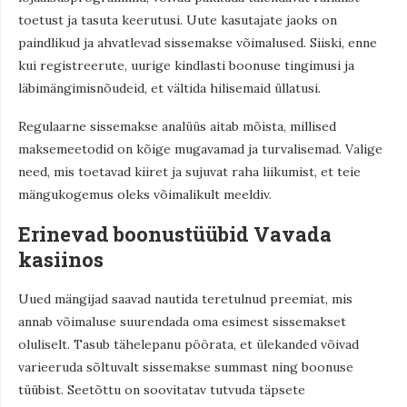
toetust ja tasuta keerutusi. Uute kasutajate jaoks on
paindlikud ja ahvatlevad sissemakse võimalused. Siiski, enne
kui registreerute, uurige kindlasti boonuse tingimusi ja
läbimängimisnõudeid, et vältida hilisemaid üllatusi.
Regulaarne sissemakse analüüs aitab mõista, millised
maksemeetodid on kõige mugavamad ja turvalisemad. Valige
need, mis toetavad kiiret ja sujuvat raha liikumist, et teie
mängukogemus oleks võimalikult meeldiv.
Erinevad boonustüübid Vavada
kasiinos
Uued mängijad saavad nautida teretulnud preemiat, mis
annab võimaluse suurendada oma esimest sissemakset
oluliselt. Tasub tähelepanu pöörata, et ülekanded võivad
varieeruda sõltuvalt sissemakse summast ning boonuse
tüübist. Seetõttu on soovitatav tutvuda täpsete