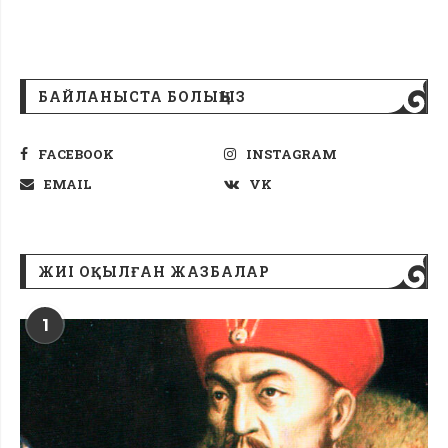
БАЙЛАНЫСТА БОЛЫҢЫЗ
FACEBOOK
INSTAGRAM
EMAIL
VK
ЖИІ ОҚЫЛҒАН ЖАЗБАЛАР
1