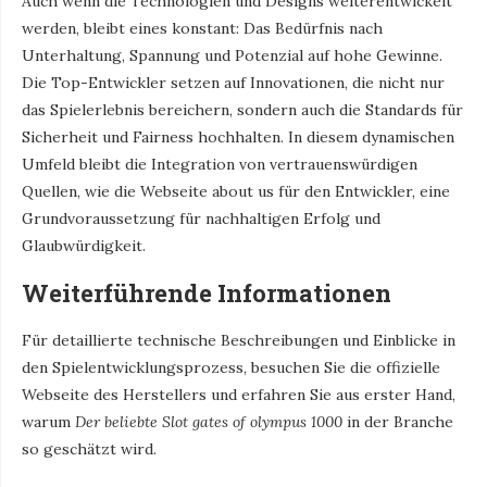
Auch wenn die Technologien und Designs weiterentwickelt
werden, bleibt eines konstant: Das Bedürfnis nach
Unterhaltung, Spannung und Potenzial auf hohe Gewinne.
Die Top-Entwickler setzen auf Innovationen, die nicht nur
das Spielerlebnis bereichern, sondern auch die Standards für
Sicherheit und Fairness hochhalten. In diesem dynamischen
Umfeld bleibt die Integration von vertrauenswürdigen
Quellen, wie die Webseite about us für den Entwickler, eine
Grundvoraussetzung für nachhaltigen Erfolg und
Glaubwürdigkeit.
Weiterführende Informationen
Für detaillierte technische Beschreibungen und Einblicke in
den Spielentwicklungsprozess, besuchen Sie die offizielle
Webseite des Herstellers und erfahren Sie aus erster Hand,
warum
Der beliebte Slot gates of olympus 1000
in der Branche
so geschätzt wird.