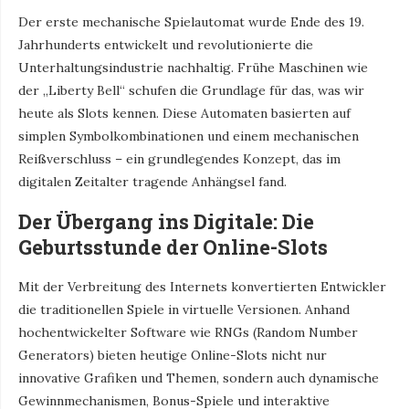
Der erste mechanische Spielautomat wurde Ende des 19.
Jahrhunderts entwickelt und revolutionierte die
Unterhaltungsindustrie nachhaltig. Frühe Maschinen wie
der „Liberty Bell“ schufen die Grundlage für das, was wir
heute als Slots kennen. Diese Automaten basierten auf
simplen Symbolkombinationen und einem mechanischen
Reißverschluss – ein grundlegendes Konzept, das im
digitalen Zeitalter tragende Anhängsel fand.
Der Übergang ins Digitale: Die
Geburtsstunde der Online-Slots
Mit der Verbreitung des Internets konvertierten Entwickler
die traditionellen Spiele in virtuelle Versionen. Anhand
hochentwickelter Software wie RNGs (Random Number
Generators) bieten heutige Online-Slots nicht nur
innovative Grafiken und Themen, sondern auch dynamische
Gewinnmechanismen, Bonus-Spiele und interaktive