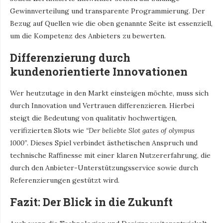
Gewinnverteilung und transparente Programmierung. Der
Bezug auf Quellen wie die oben genannte Seite ist essenziell,
um die Kompetenz des Anbieters zu bewerten.
Differenzierung durch
kundenorientierte Innovationen
Wer heutzutage in den Markt einsteigen möchte, muss sich
durch Innovation und Vertrauen differenzieren. Hierbei
steigt die Bedeutung von qualitativ hochwertigen,
verifizierten Slots wie
“Der beliebte Slot gates of olympus
1000”
. Dieses Spiel verbindet ästhetischen Anspruch und
technische Raffinesse mit einer klaren Nutzererfahrung, die
durch den Anbieter-Unterstützungsservice sowie durch
Referenzierungen gestützt wird.
Fazit: Der Blick in die Zukunft