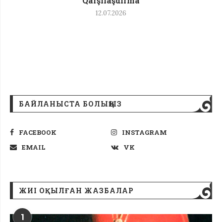
Qarşılaşdırma
12.07.2026
БАЙЛАНЫСТА БОЛЫҢЫЗ
FACEBOOK
INSTAGRAM
EMAIL
VK
ЖИІ ОҚЫЛҒАН ЖАЗБАЛАР
1