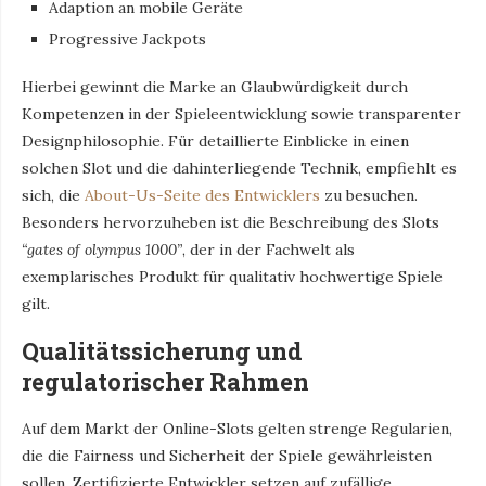
Adaption an mobile Geräte
Progressive Jackpots
Hierbei gewinnt die Marke an Glaubwürdigkeit durch
Kompetenzen in der Spieleentwicklung sowie transparenter
Designphilosophie. Für detaillierte Einblicke in einen
solchen Slot und die dahinterliegende Technik, empfiehlt es
sich, die
About-Us-Seite des Entwicklers
zu besuchen.
Besonders hervorzuheben ist die Beschreibung des Slots
“gates of olympus 1000”
, der in der Fachwelt als
exemplarisches Produkt für qualitativ hochwertige Spiele
gilt.
Qualitätssicherung und
regulatorischer Rahmen
Auf dem Markt der Online-Slots gelten strenge Regularien,
die die Fairness und Sicherheit der Spiele gewährleisten
sollen. Zertifizierte Entwickler setzen auf zufällige