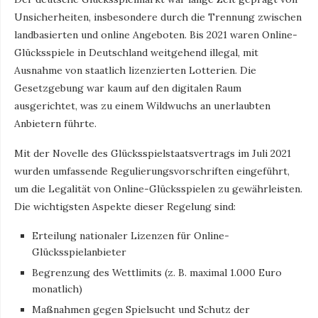
Unsicherheiten, insbesondere durch die Trennung zwischen
landbasierten und online Angeboten. Bis 2021 waren Online-
Glücksspiele in Deutschland weitgehend illegal, mit
Ausnahme von staatlich lizenzierten Lotterien. Die
Gesetzgebung war kaum auf den digitalen Raum
ausgerichtet, was zu einem Wildwuchs an unerlaubten
Anbietern führte.
Mit der Novelle des Glücksspielstaatsvertrags im Juli 2021
wurden umfassende Regulierungsvorschriften eingeführt,
um die Legalität von Online-Glücksspielen zu gewährleisten.
Die wichtigsten Aspekte dieser Regelung sind:
Erteilung nationaler Lizenzen für Online-
Glücksspielanbieter
Begrenzung des Wettlimits (z. B. maximal 1.000 Euro
monatlich)
Maßnahmen gegen Spielsucht und Schutz der