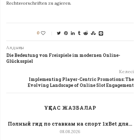
Rechtsvorschriften zu agieren.
0
Алдыңғы
Die Bedeutung von Freispiele im modernen Online-
Glücksspiel
Келесі
Implementing Player-Centric Promotions: The
Evolving Landscape of Online Slot Engagement
ҰҚСАС ЖАЗБАЛАР
Полный гид по ставкам на спорт 1xBet для...
08.08.2026