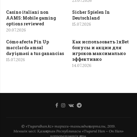
23.07.2026
Casino italiani non
Sicher Spielen In
AAMS: Mobile gaming
Deutschland
options reviewed
15.07.2026
20.07.2026
Cómo afecta Pin Up
Как использовать 1xBet
mərclərdə əmsal
бонусы и акции для
dəyişməsi a tus ganancias
игроков максимально
эффективно
15.07.2026
14.07.2026
© «Tugurulhan.kz» тарихи-танымдық порталы, 2019.
Меншік иесі: Қазақстан Республикасы «Tugurul Han – On Han»
корпоративтік қоры.