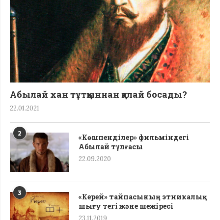
Абылай хан тұтқыннан қалай босады?
22.01.2021
2
«Көшпенділер» фильміндегі
Абылай тұлғасы
22.09.2020
3
«Керей» тайпасының этникалық
шығу тегі жəне шежіресі
23.11.2019