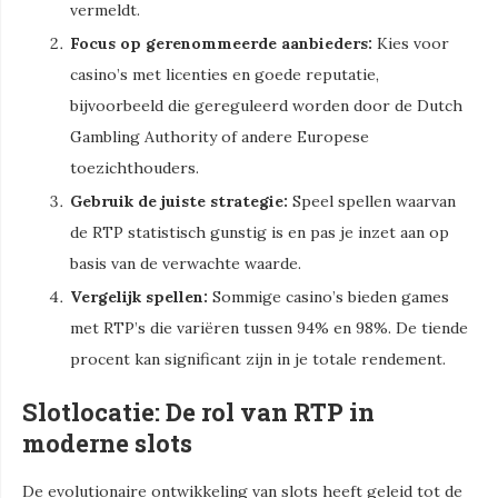
vermeldt.
Focus op gerenommeerde aanbieders:
Kies voor
casino’s met licenties en goede reputatie,
bijvoorbeeld die gereguleerd worden door de Dutch
Gambling Authority of andere Europese
toezichthouders.
Gebruik de juiste strategie:
Speel spellen waarvan
de RTP statistisch gunstig is en pas je inzet aan op
basis van de verwachte waarde.
Vergelijk spellen:
Sommige casino’s bieden games
met RTP’s die variëren tussen 94% en 98%. De tiende
procent kan significant zijn in je totale rendement.
Slotlocatie: De rol van RTP in
moderne slots
De evolutionaire ontwikkeling van slots heeft geleid tot de