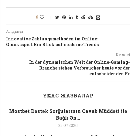
0
Алдыңғы
Innovative Zahlungsmethoden im Online-
Glücksspiel: Ein Blick auf moderne Trends
Келесі
In der dynamischen Welt der Online-Gaming-
Branche stehen Verbraucher heute vor der
entscheidenden Fr
ҰҚСАС ЖАЗБАЛАР
Mostbet Dəstək Sorğularının Cavab Müddəti ilə
Bağlı Ən...
23.07.2026