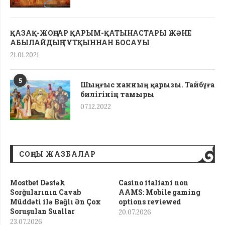
ҚАЗАҚ-ЖОҢҒАР ҚАРЫМ-ҚАТЫНАСТАРЫ ЖӘНЕ
АБЫЛАЙДЫҢ ТҰТҚЫННАН БОСАУЫ
21.01.2021
5
Шыңғыс ханның қарызы. Тайбұға
билігінің тамыры
07.12.2022
СОҢҒЫ ЖАЗБАЛАР
Mostbet Dəstək
Casino italiani non
Sorğularının Cavab
AAMS: Mobile gaming
Müddəti ilə Bağlı Ən Çox
options reviewed
Soruşulan Suallar
20.07.2026
23.07.2026