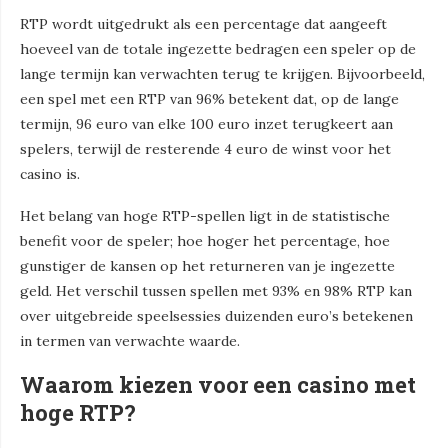
RTP wordt uitgedrukt als een percentage dat aangeeft
hoeveel van de totale ingezette bedragen een speler op de
lange termijn kan verwachten terug te krijgen. Bijvoorbeeld,
een spel met een RTP van 96% betekent dat, op de lange
termijn, 96 euro van elke 100 euro inzet terugkeert aan
spelers, terwijl de resterende 4 euro de winst voor het
casino is.
Het belang van hoge RTP-spellen ligt in de statistische
benefit voor de speler; hoe hoger het percentage, hoe
gunstiger de kansen op het returneren van je ingezette
geld. Het verschil tussen spellen met 93% en 98% RTP kan
over uitgebreide speelsessies duizenden euro’s betekenen
in termen van verwachte waarde.
Waarom kiezen voor een casino met
hoge RTP?