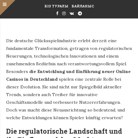
БІЗ ТУРАЛЫ
БАЙЛАНЫС
Die deutsche Glücksspielindustrie erlebt derzeit eine
fundamentale Transformation, getragen von regulatorischen
Neuerungen, technologischen Innovationen und einem
zunehmenden Bedürfnis nach verantwortungsvollem Spiel.
Besonders
die Entwicklung und Einführung neuer Online
Casinos in Deutschland
spielen eine zentrale Rolle bei
dieser Evolution. Sie sind nicht nur Spiegelbild aktueller
Trends, sondern auch Treiber für innovative
Geschäftsmodelle und verbesserte Nutzererfahrungen.
Doch was macht diese Neuausrichtung so bedeutend, und
welche Entwicklungen können Spieler künftig erwarten?
Die regulatorische Landschaft und