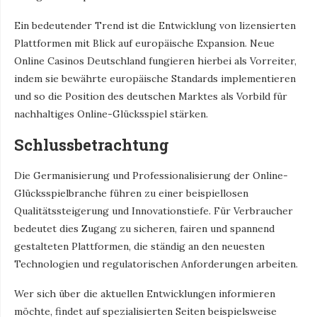
Ein bedeutender Trend ist die Entwicklung von lizensierten
Plattformen mit Blick auf europäische Expansion. Neue
Online Casinos Deutschland fungieren hierbei als Vorreiter,
indem sie bewährte europäische Standards implementieren
und so die Position des deutschen Marktes als Vorbild für
nachhaltiges Online-Glücksspiel stärken.
Schlussbetrachtung
Die Germanisierung und Professionalisierung der Online-
Glücksspielbranche führen zu einer beispiellosen
Qualitätssteigerung und Innovationstiefe. Für Verbraucher
bedeutet dies Zugang zu sicheren, fairen und spannend
gestalteten Plattformen, die ständig an den neuesten
Technologien und regulatorischen Anforderungen arbeiten.
Wer sich über die aktuellen Entwicklungen informieren
möchte, findet auf spezialisierten Seiten beispielsweise