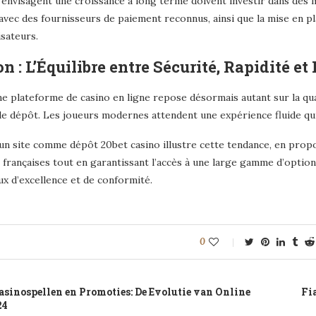
 envisagent une croissance à long terme doivent investir dans des m
avec des fournisseurs de paiement reconnus, ainsi que la mise en pl
isateurs.
n : L’Équilibre entre Sécurité, Rapidité et
ne plateforme de casino en ligne repose désormais autant sur la qual
 dépôt. Les joueurs modernes attendent une expérience fluide qui le
un site comme dépôt 20bet casino illustre cette tendance, en propo
françaises tout en garantissant l’accès à une large gamme d’optio
ux d’excellence et de conformité.
0
asinospellen en Promoties: De Evolutie van Online
Fia
24