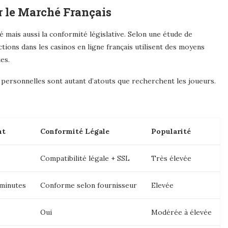
r le Marché Français
mais aussi la conformité législative. Selon une étude de
tions dans les casinos en ligne français utilisent des moyens
es.
s personnelles sont autant d’atouts que recherchent les joueurs.
nt
Conformité Légale
Popularité
Compatibilité légale + SSL
Très élevée
 minutes
Conforme selon fournisseur
Elevée
Oui
Modérée à élevée