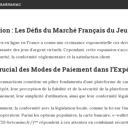
БАЙЛАНЫС
ion : Les Défis du Marché Français du Jeu
jeu en ligne en France a connu une croissance exponentielle ces derni
ssante des jeux d’argent virtuels. Cependant, cette expansion s’a
urité, la conformité réglementaire et la satisfaction client.
rucial des Modes de Paiement dans l’Expé
 transactions constitue un pilier fondamenta d’une plateforme de ca
épôt, leur perception de la fiabilité et de la sécurité de la platefo
ement, leur simplicité d’utilisation, ainsi que leur conformité légale
ment, la conformité avec la législation locale, comme la loi sur l’
n opérateur. Parmi les options populaires, la carte bancaire, e-wal
/20-betcasino.fr/)** répondent à ces attentes en combinant sécurité