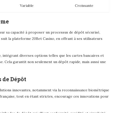
Variable
Croissante
ème
e sur sa capacité à proposer un processus de dépôt sécurisé,
uit la plateforme 20Bet Casino, en offrant à ses utilisateurs
e, intégrant diverses options telles que les cartes bancaires et
se. Cela garantit non seulement un dépôt rapide, mais aussi une
s de Dépôt
lutions innovantes, notamment via la reconnaissance biométrique
française, tout en étant strictes, encourage ces innovations pour