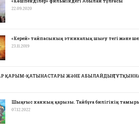
«Көшпенділер» фильміндегі Абылай тұлғасы
22.09.2020
«Керей» тайпасының этникалық шығу тегі жəне ше
23.11.2019
ҒАР ҚАРЫМ-ҚАТЫНАСТАРЫ ЖӘНЕ АБЫЛАЙДЫҢ ТҰТҚЫНН
Шыңғыс ханның қарызы. Тайбұға билігінің тамыр
07.12.2022