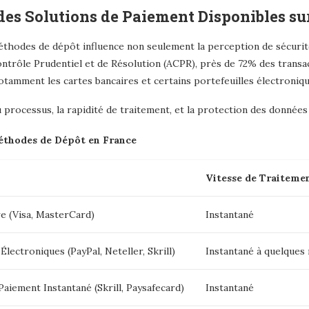
es Solutions de Paiement Disponibles su
thodes de dépôt influence non seulement la perception de sécurité 
ontrôle Prudentiel et de Résolution (ACPR), près de 72% des transac
tamment les cartes bancaires et certains portefeuilles électroniqu
u processus, la rapidité de traitement, et la protection des donnée
éthodes de Dépôt en France
Vitesse de Traiteme
e (Visa, MasterCard)
Instantané
Électroniques (PayPal, Neteller, Skrill)
Instantané à quelques
Paiement Instantané (Skrill, Paysafecard)
Instantané