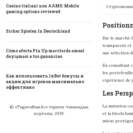
Casino italiani non AAMS: Mobile
Cryptomonnai
gaming options reviewed
Position
Sicher Spielen In Deutschland
Sur le marché f
transparent et 
Cómo afecta Pin Up mərclərdə əmsal
une sélection d
dəyişməsi a tus ganancias
En consultant 
les portefeuill
Как использовать 1xBet бонусы и
expérience de j
акции для игроков максимально
эффективно
Les Persp
La mutation co
© «Tugurulhan.kz» тарихи-танымдық
et la blockchai
порталы, 2019.
mieux protéger 