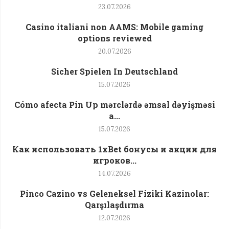
23.07.2026
Casino italiani non AAMS: Mobile gaming
options reviewed
20.07.2026
Sicher Spielen In Deutschland
15.07.2026
Cómo afecta Pin Up mərclərdə əmsal dəyişməsi
a...
15.07.2026
Как использовать 1xBet бонусы и акции для
игроков...
14.07.2026
Pinco Cazino vs Geleneksel Fiziki Kazinolar:
Qarşılaşdırma
12.07.2026