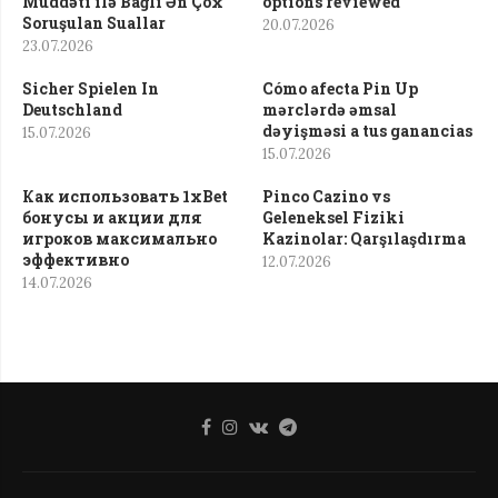
Müddəti ilə Bağlı Ən Çox
options reviewed
Soruşulan Suallar
20.07.2026
23.07.2026
Sicher Spielen In
Cómo afecta Pin Up
Deutschland
mərclərdə əmsal
dəyişməsi a tus ganancias
15.07.2026
15.07.2026
Как использовать 1xBet
Pinco Cazino vs
бонусы и акции для
Geleneksel Fiziki
игроков максимально
Kazinolar: Qarşılaşdırma
эффективно
12.07.2026
14.07.2026