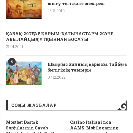
шығу тегі жəне шежіресі
23.11.2019
ҚАЗАҚ-ЖОҢҒАР ҚАРЫМ-ҚАТЫНАСТАРЫ ЖӘНЕ
АБЫЛАЙДЫҢ ТҰТҚЫННАН БОСАУЫ
21.01.2021
5
Шыңғыс ханның қарызы. Тайбұға
билігінің тамыры
07.12.2022
СОҢҒЫ ЖАЗБАЛАР
Mostbet Dəstək
Casino italiani non
Sorğularının Cavab
AAMS: Mobile gaming