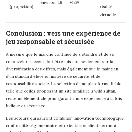
environ 4,6
+12%
(projection)
réalité
virtuelle
Conclusion : vers une expérience de
jeu responsable et sécurisée
À mesure que le marché continue de s’étendre et de se
renouveler, l’accent doit être mis non seulement sur la
diversification des offres, mais également sur le maintien
d’un standard élevé en matière de sécurité et de
responsabilité sociale. La sélection d’une plateforme fiable,
telle que celles proposant un site similaire à wild sultan,
reste un élément clé pour garantir une expérience à la fois
ludique et sécurisée.
Les acteurs qui sauront combiner innovation technologique,
conformité réglementaire et orientation client seront à