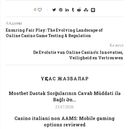
0
Алдыңғы
Ensuring Fair Play: The Evolving Landscape of
Online Casino Game Testing & Regulation
Келесі
De Evolutie van Online Casino’s: Innovaties,
Veiligheid en Vertrouwen
ҰҚСАС ЖАЗБАЛАР
Mostbet Dəstək Sorğularının Cavab Müddəti ilə
Bağlı Ən...
23.07.2026
Casino italiani non AAMS: Mobile gaming
options reviewed