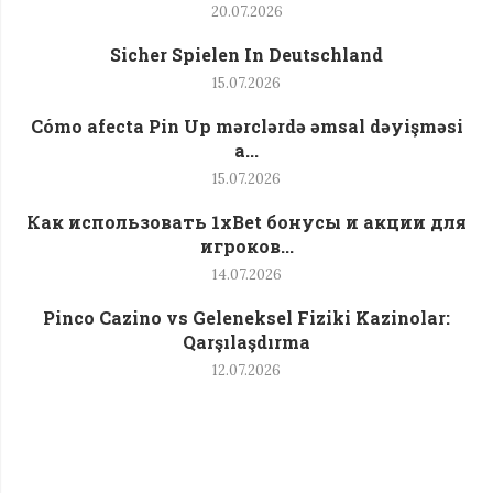
20.07.2026
Sicher Spielen In Deutschland
15.07.2026
Cómo afecta Pin Up mərclərdə əmsal dəyişməsi
a...
15.07.2026
Как использовать 1xBet бонусы и акции для
игроков...
14.07.2026
Pinco Cazino vs Geleneksel Fiziki Kazinolar:
Qarşılaşdırma
12.07.2026