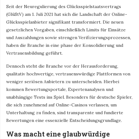
Seit der Neuregulierung des Glücksspielstaatsvertrags
(GlüStV) am 1. Juli 2021 hat sich die Landschaft der Online-
Glücksspielanbieter signifikant transformiert. Die neuen
gesetzlichen Vorgaben, einschließlich Limits für Einsätze
und Auszahlungen sowie strengen Verifizierungsprozessen,
haben die Branche in eine phase der Konsolidierung und
Vertrauensbildung geführt.
Dennoch steht die Branche vor der Herausforderung,
qualitativ hochwertige, vertrauenswürdige Plattformen von
weniger seriösen Anbietern zu unterscheiden. Hierbei
kommen Bewertungsportale, Expertenanalysen und
unabhängige Tests ins Spiel. Besonders für deutsche Spieler,
die sich zunehmend auf Online-Casinos verlassen, um
Unterhaltung zu finden, sind transparente und fundierte
Bewertungen eine essenzielle Entscheidungsgrundlage.
Was macht eine glaubwürdige