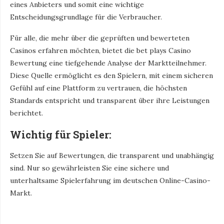
eines Anbieters und somit eine wichtige
Entscheidungsgrundlage für die Verbraucher.
Für alle, die mehr über die geprüften und bewerteten
Casinos erfahren möchten, bietet die bet plays Casino
Bewertung eine tiefgehende Analyse der Marktteilnehmer.
Diese Quelle ermöglicht es den Spielern, mit einem sicheren
Gefühl auf eine Plattform zu vertrauen, die höchsten
Standards entspricht und transparent über ihre Leistungen
berichtet.
Wichtig für Spieler:
Setzen Sie auf Bewertungen, die transparent und unabhängig
sind. Nur so gewährleisten Sie eine sichere und
unterhaltsame Spielerfahrung im deutschen Online-Casino-
Markt.