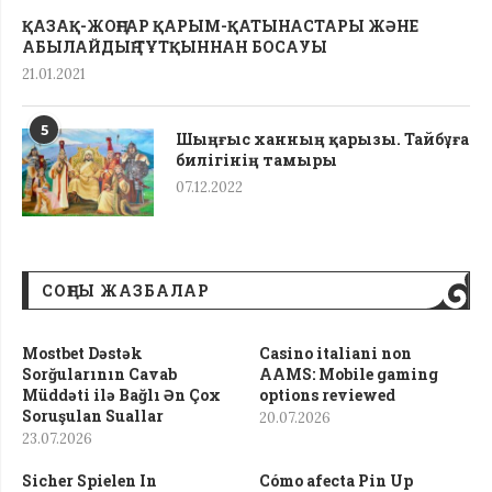
ҚАЗАҚ-ЖОҢҒАР ҚАРЫМ-ҚАТЫНАСТАРЫ ЖӘНЕ
АБЫЛАЙДЫҢ ТҰТҚЫННАН БОСАУЫ
21.01.2021
5
Шыңғыс ханның қарызы. Тайбұға
билігінің тамыры
07.12.2022
СОҢҒЫ ЖАЗБАЛАР
Mostbet Dəstək
Casino italiani non
Sorğularının Cavab
AAMS: Mobile gaming
Müddəti ilə Bağlı Ən Çox
options reviewed
Soruşulan Suallar
20.07.2026
23.07.2026
Sicher Spielen In
Cómo afecta Pin Up