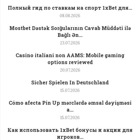
Полный гид по ставкам на спорт 1xBet для...
08.08.2026
Mostbet Dəstək Sorğularının Cavab Müddəti ilə
Bağlı Ən...
23.07.2026
Casino italiani non AAMS: Mobile gaming
options reviewed
20.07.2026
Sicher Spielen In Deutschland
15.07.2026
Cómo afecta Pin Up mərclərdə əmsal dəyişməsi
a...
15.07.2026
Как использовать 1xBet бонусы и акции для
игроков...