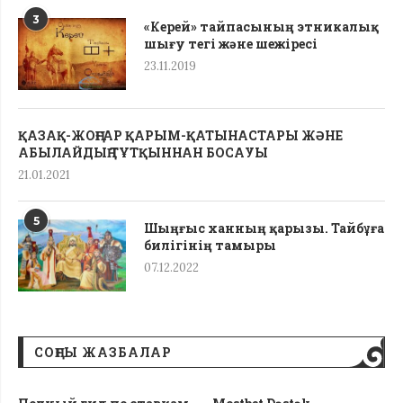
3
«Керей» тайпасының этникалық
шығу тегі жəне шежіресі
23.11.2019
ҚАЗАҚ-ЖОҢҒАР ҚАРЫМ-ҚАТЫНАСТАРЫ ЖӘНЕ
АБЫЛАЙДЫҢ ТҰТҚЫННАН БОСАУЫ
21.01.2021
5
Шыңғыс ханның қарызы. Тайбұға
билігінің тамыры
07.12.2022
СОҢҒЫ ЖАЗБАЛАР