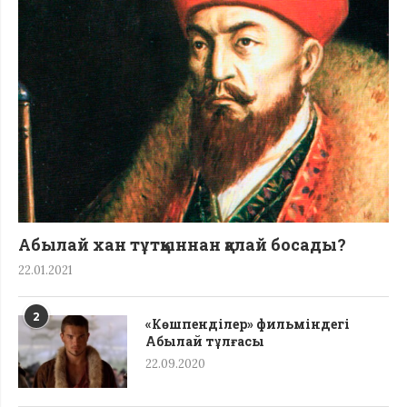
Абылай хан тұтқыннан қалай босады?
22.01.2021
2
«Көшпенділер» фильміндегі
Абылай тұлғасы
22.09.2020