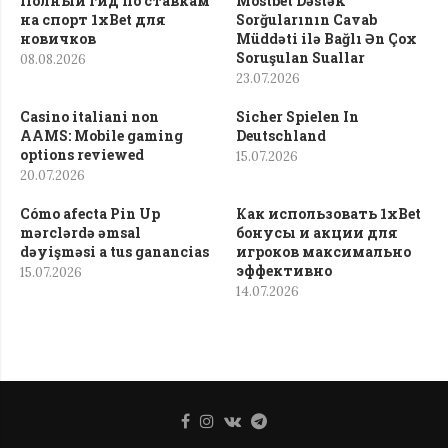
Полный гид по ставкам
Mostbet Dəstək
на спорт 1xBet для
Sorğularının Cavab
новичков
Müddəti ilə Bağlı Ən Çox
Soruşulan Suallar
08.08.2026
23.07.2026
Casino italiani non
Sicher Spielen In
AAMS: Mobile gaming
Deutschland
options reviewed
15.07.2026
20.07.2026
Cómo afecta Pin Up
Как использовать 1xBet
mərclərdə əmsal
бонусы и акции для
dəyişməsi a tus ganancias
игроков максимально
эффективно
15.07.2026
14.07.2026