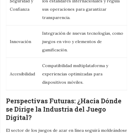
Seguridad y
los estándares internacionales y regula
Confianza
sus operaciones para garantizar
transparencia.
Integración de nuevas tecnologías, como
Innovación
juegos en vivo y elementos de
gamificación.
Compatibilidad multiplataforma y
Accesibilidad
experiencias optimizadas para
dispositivos móviles.
Perspectivas Futuras: ¿Hacia Dónde
se Dirige la Industria del Juego
Digital?
El sector de los juegos de azar en línea seguirá moldeándose