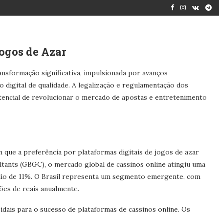
ogos de Azar
nsformação significativa, impulsionada por avanços
digital de qualidade. A legalização e regulamentação dos
encial de revolucionar o mercado de apostas e entretenimento
m que a preferência por plataformas digitais de jogos de azar
ltants (GBGC)
, o mercado global de cassinos online atingiu uma
io de 11%. O Brasil representa um segmento emergente, com
ões de reais anualmente.
idais para o sucesso de plataformas de cassinos online. Os