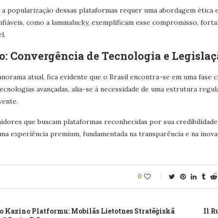
, a popularização dessas plataformas requer uma abordagem ética 
nfiáveis, como a lammalucky, exemplificam esse compromisso, fort
l.
o: Convergência de Tecnologia e Legisla
anorama atual, fica evidente que o Brasil encontra-se em uma fase 
ecnologias avançadas, alia-se à necessidade de uma estrutura regul
vente.
idores que buscam plataformas reconhecidas por sua credibilidade
ma experiência premium, fundamentada na transparência e na inovaçã
0
o Kazino Platformu: Mobilās Lietotnes Stratēģiskā
Il R