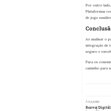
Por outro lado
Plataformas co
de jogo saudáve
Conclusã
Ao analisar o p
integração de t
seguro e envol
Para os consum
caminho para u
Алдыңғы
Rozvoj Digitāl