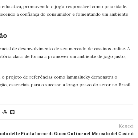
e educativa, promovendo o jogo responsável como prioridade.
alecendo a confiança do consumidor e fomentando um ambiente
ção
crucial de desenvolvimento de seu mercado de cassinos online. A
atória clara, de forma a promover um ambiente de jogo justo,
, o projeto de referências como lammalucky demonstra o
o, essenciais para o sucesso a longo prazo do setor no Brasil.
Келесі
uolo delle Piattaforme di Gioco Online nel Mercato del Casinò