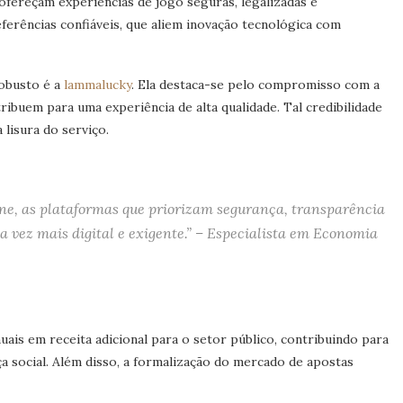
ofereçam experiências de jogo seguras, legalizadas e
ferências confiáveis, que aliem inovação tecnológica com
obusto é a
lammalucky
. Ela destaca-se pelo compromisso com a
ibuem para uma experiência de alta qualidade. Tal credibilidade
 lisura do serviço.
ne, as plataformas que priorizam segurança, transparência
 vez mais digital e exigente.” –
Especialista em Economia
uais em receita adicional para o setor público, contribuindo para
 social. Além disso, a formalização do mercado de apostas