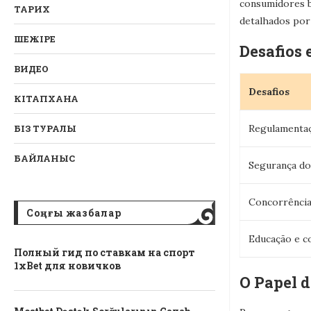
consumidores br
ТАРИХ
detalhados por
ШЕЖІРЕ
Desafios 
ВИДЕО
Desafios
КІТАПХАНА
Regulamentaç
БІЗ ТУРАЛЫ
БАЙЛАНЫС
Segurança do
Concorrência
Соңғы жазбалар
Educação e c
Полный гид по ставкам на спорт
1xBet для новичков
O Papel d