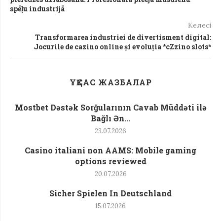
spēļu industrijā
Келесі
Transformarea industriei de divertisment digital:
Jocurile de cazino online și evoluția *cZzino slots*
ҰҚСАС ЖАЗБАЛАР
Mostbet Dəstək Sorğularının Cavab Müddəti ilə
Bağlı Ən...
23.07.2026
Casino italiani non AAMS: Mobile gaming
options reviewed
20.07.2026
Sicher Spielen In Deutschland
15.07.2026