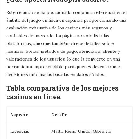
Este recurso se ha posicionado como una referencia en el
ámbito del juego en línea en español, proporcionando una
evaluación exhaustiva de los casinos más seguros y
confiables del mercado. La página no solo lista las
plataformas, sino que también ofrece detalles sobre
licencias, bonos, métodos de pago, atención al cliente y
valoraciones de los usuarios, lo que la convierte en una
herramienta imprescindible para quienes desean tomar
decisiones informadas basadas en datos sólidos.
Tabla comparativa de los mejores
casinos en línea
Aspecto
Detalle
Licencias
Malta, Reino Unido, Gibraltar