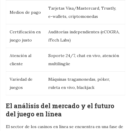
Tarjetas Visa/Mastercard, Trustly,
Medios de pago
e-wallets, criptomonedas
Certificación en
Auditorías independientes (eCOGRA,
juego justo
iTech Labs)
Atención al
Soporte 24/7, chat en vivo, atención
cliente
multilingüe
Variedad de
Máquinas tragamonedas, póker,
juegos
ruleta en vivo, blackjack
El análisis del mercado y el futuro
del juego en línea
El sector de los casinos en línea se encuentra en una fase de