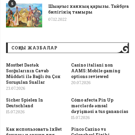
5
Шыңғыс ханның қарызы. Тайбұға
билігінің тамыры
07.12.2022
СОҢҒЫ ЖАЗБАЛАР
Mostbet Dəstək
Casino italiani non
Sorğularının Cavab
AAMS: Mobile gaming
Müddəti ilə Bağlı Ən Çox
options reviewed
Soruşulan Suallar
20.07.2026
23.07.2026
Sicher Spielen In
Cómo afecta Pin Up
Deutschland
mərclərdə əmsal
dəyişməsi a tus ganancias
15.07.2026
15.07.2026
Как использовать 1xBet
Pinco Cazino vs
бонусы и акции для
Geleneksel Fiziki