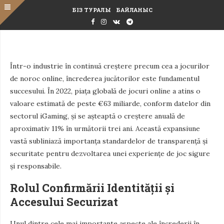
БІЗ ТУРАЛЫ
БАЙЛАНЫС
Într-o industrie în continuă creștere precum cea a jocurilor
de noroc online, încrederea jucătorilor este fundamentul
succesului. În 2022, piața globală de jocuri online a atins o
valoare estimată de peste
€63 miliarde
, conform datelor din
sectorul iGaming, și se așteaptă o creștere anuală de
aproximativ 11% în următorii trei ani. Această expansiune
vastă subliniază importanța standardelor de transparență și
securitate pentru dezvoltarea unei experiențe de joc sigure
și responsabile.
Rolul Confirmării Identității și
Accesului Securizat
Unul dintre cele mai importante aspecte ale încrederii în