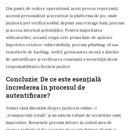
Din punct de vedere operational, acest proces reprezintă
accesul personalizat și securizat la platforma de joc, unde
jucătorii pot verifica soldul, depune sau retrage bani, precum
și accesa istoricul activităților. Pentru majoritatea
utilizatorilor, această etapă este prima linie de apărare
împotriva oricăror vulnerabilități, precum phishing-ul sau
tentativele de hacking. Astfel, gestionarea atentă a datelor
de autentificare și verificarea constantă a securității devin
responsabilitatea fiecărui jucător.
Concluzie: De ce este esențială
încrederea în procesul de
autentificare?
Atunci când discutăm despre jucătoria online, o
„transparență totală” și un sistem robust de securitate sunt
imperative. Resursele precum intrare in contul meu de
jucator trebuie să fie accesate doar prin linkuri oficiale și