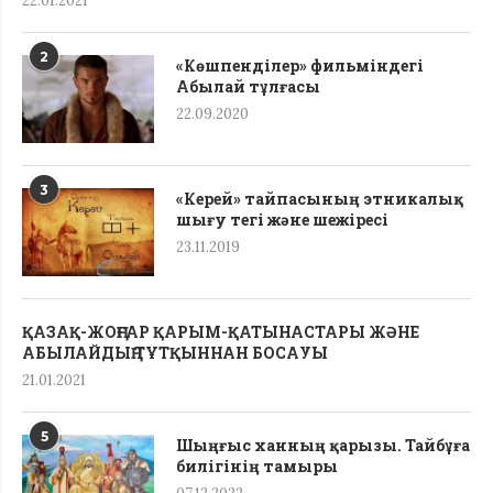
22.01.2021
2
«Көшпенділер» фильміндегі
Абылай тұлғасы
22.09.2020
3
«Керей» тайпасының этникалық
шығу тегі жəне шежіресі
23.11.2019
ҚАЗАҚ-ЖОҢҒАР ҚАРЫМ-ҚАТЫНАСТАРЫ ЖӘНЕ
АБЫЛАЙДЫҢ ТҰТҚЫННАН БОСАУЫ
21.01.2021
5
Шыңғыс ханның қарызы. Тайбұға
билігінің тамыры