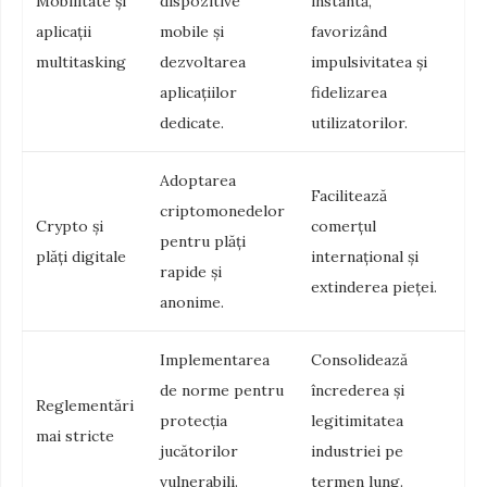
Mobilitate și
dispozitive
instantă,
aplicații
mobile și
favorizând
multitasking
dezvoltarea
impulsivitatea și
aplicațiilor
fidelizarea
dedicate.
utilizatorilor.
Adoptarea
Facilitează
criptomonedelor
Crypto și
comerțul
pentru plăți
plăți digitale
internațional și
rapide și
extinderea pieței.
anonime.
Implementarea
Consolidează
de norme pentru
încrederea și
Reglementări
protecția
legitimitatea
mai stricte
jucătorilor
industriei pe
vulnerabili.
termen lung.