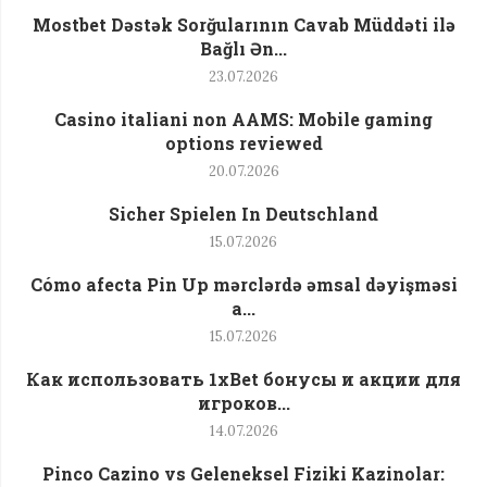
Mostbet Dəstək Sorğularının Cavab Müddəti ilə
Bağlı Ən...
23.07.2026
Casino italiani non AAMS: Mobile gaming
options reviewed
20.07.2026
Sicher Spielen In Deutschland
15.07.2026
Cómo afecta Pin Up mərclərdə əmsal dəyişməsi
a...
15.07.2026
Как использовать 1xBet бонусы и акции для
игроков...
14.07.2026
Pinco Cazino vs Geleneksel Fiziki Kazinolar: