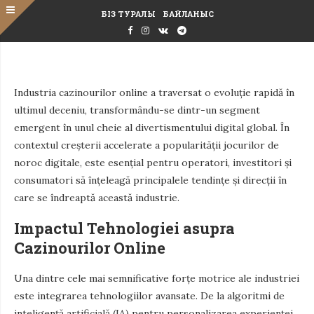
БІЗ ТУРАЛЫ
БАЙЛАНЫС
Industria cazinourilor online a traversat o evoluție rapidă în
ultimul deceniu, transformându-se dintr-un segment
emergent în unul cheie al divertismentului digital global. În
contextul creșterii accelerate a popularității jocurilor de
noroc digitale, este esențial pentru operatori, investitori și
consumatori să înțeleagă principalele tendințe și direcții în
care se îndreaptă această industrie.
Impactul Tehnologiei asupra
Cazinourilor Online
Una dintre cele mai semnificative forțe motrice ale industriei
este integrarea tehnologiilor avansate. De la algoritmi de
inteligență artificială (IA) pentru personalizarea experienței,