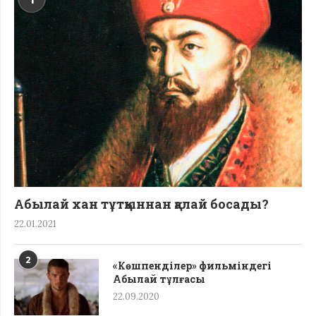
Абылай хан тұтқыннан қалай босады?
22.01.2021
2
«Көшпенділер» фильміндегі
Абылай тұлғасы
22.09.2020