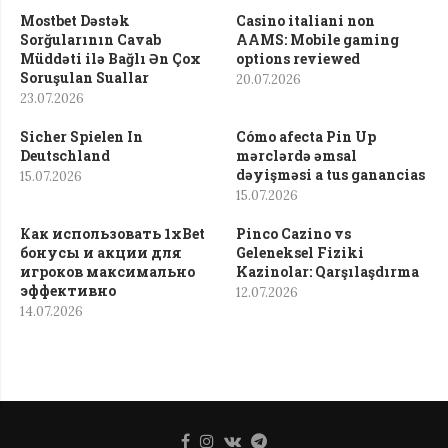
Mostbet Dəstək
Casino italiani non
Sorğularının Cavab
AAMS: Mobile gaming
Müddəti ilə Bağlı Ən Çox
options reviewed
Soruşulan Suallar
20.07.2026
23.07.2026
Sicher Spielen In
Cómo afecta Pin Up
Deutschland
mərclərdə əmsal
dəyişməsi a tus ganancias
15.07.2026
15.07.2026
Как использовать 1xBet
Pinco Cazino vs
бонусы и акции для
Geleneksel Fiziki
игроков максимально
Kazinolar: Qarşılaşdırma
эффективно
12.07.2026
14.07.2026