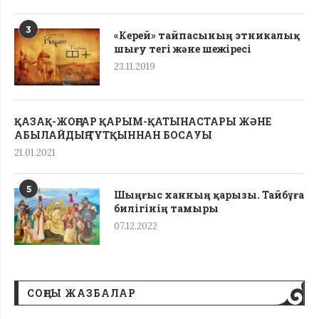
3
«Керей» тайпасының этникалық
шығу тегі жəне шежіресі
23.11.2019
ҚАЗАҚ-ЖОҢҒАР ҚАРЫМ-ҚАТЫНАСТАРЫ ЖӘНЕ
АБЫЛАЙДЫҢ ТҰТҚЫННАН БОСАУЫ
21.01.2021
5
Шыңғыс ханның қарызы. Тайбұға
билігінің тамыры
07.12.2022
СОҢҒЫ ЖАЗБАЛАР