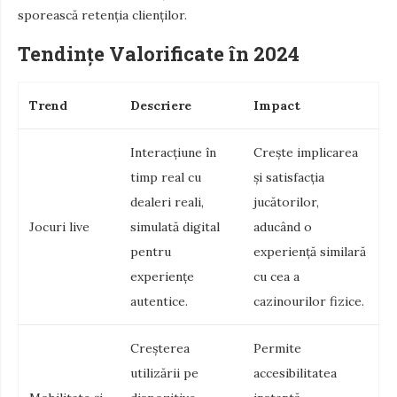
sporească retenția clienților.
Tendințe Valorificate în 2024
Trend
Descriere
Impact
Interacțiune în
Crește implicarea
timp real cu
și satisfacția
dealeri reali,
jucătorilor,
Jocuri live
simulată digital
aducând o
pentru
experiență similară
experiențe
cu cea a
autentice.
cazinourilor fizice.
Creșterea
Permite
utilizării pe
accesibilitatea