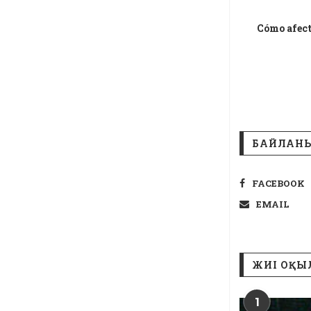
Cómo afect
БАЙЛАНЫ
FACEBOOK
EMAIL
ЖИІ ОҚЫ
1