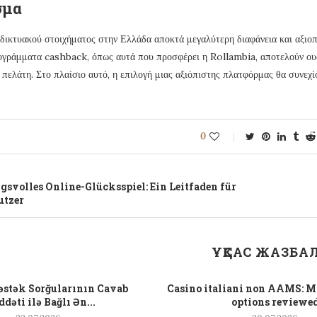
σμα
δικτυακού στοιχήματος στην Ελλάδα αποκτά μεγαλύτερη διαφάνεια και αξιοπισ
ογράμματα cashback, όπως αυτά που προσφέρει η Rollambia, αποτελούν ουσ
πελάτη. Στο πλαίσιο αυτό, η επιλογή μιας αξιόπιστης πλατφόρμας θα συνεχίσε
0
svolles Online-Glücksspiel: Ein Leitfaden für
utzer
ҰҚСАС ЖАЗБА
əstək Sorğularının Cavab
Casino italiani non AAMS: M
dəti ilə Bağlı Ən...
options reviewe