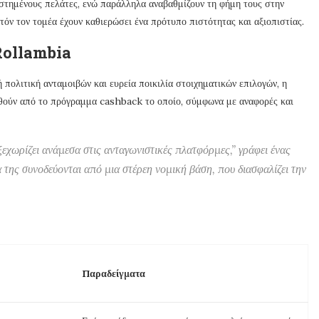
στημένους πελάτες, ενώ παράλληλα αναβαθμίζουν τη φήμη τους στην
υτόν τον τομέα έχουν καθιερώσει ένα πρότυπο πιστότητας και αξιοπιστίας.
Rollambia
ή πολιτική ανταμοιβών και ευρεία ποικιλία στοιχηματικών επιλογών, η
ληθούν από το πρόγραμμα cashback το οποίο, σύμφωνα με αναφορές και
ξεχωρίζει ανάμεσα στις ανταγωνιστικές πλατφόρμες,” γράφει ένας
 της συνοδεύονται από μια στέρεη νομική βάση, που διασφαλίζει την
Παραδείγματα