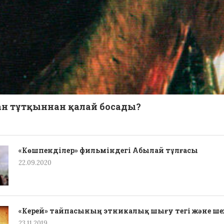
н тұтқыннан қалай босады?
«Көшпенділер» фильміндегі Абылай тұлғасы
22.09.2020
«Керей» тайпасының этникалық шығу тегі жəне ше
23.11.2019