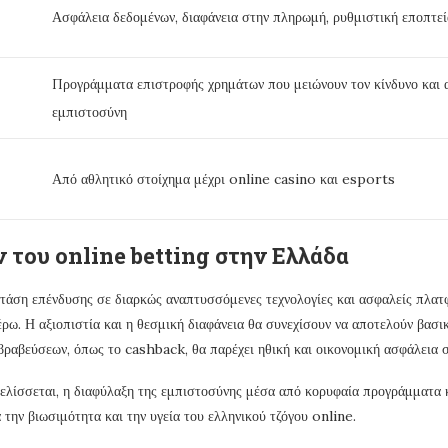
Ασφάλεια δεδομένων, διαφάνεια στην πληρωμή, ρυθμιστική εποπτεί
Προγράμματα επιστροφής χρημάτων που μειώνουν τον κίνδυνο και 
εμπιστοσύνη
Από αθλητικό στοίχημα μέχρι online casino και esports
 του online betting στην Ελλάδα
τάση επένδυσης σε διαρκώς αναπτυσσόμενες τεχνολογίες και ασφαλείς πλατφ
έρω. Η αξιοπιστία και η θεσμική διαφάνεια θα συνεχίσουν να αποτελούν βασι
ραβεύσεων, όπως το cashback, θα παρέχει ηθική και οικονομική ασφάλεια σ
ελίσσεται, η διαφύλαξη της εμπιστοσύνης μέσα από κορυφαία προγράμματα κ
ια την βιωσιμότητα και την υγεία του ελληνικού τζόγου online.