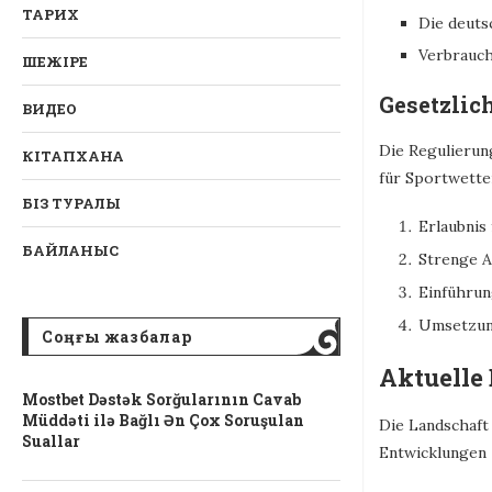
ТАРИХ
Die deuts
Verbrauch
ШЕЖІРЕ
Gesetzlic
ВИДЕО
Die Regulierun
КІТАПХАНА
für Sportwette
БІЗ ТУРАЛЫ
Erlaubnis
БАЙЛАНЫС
Strenge A
Einführun
Umsetzung
Соңғы жазбалар
Aktuelle
Mostbet Dəstək Sorğularının Cavab
Müddəti ilə Bağlı Ən Çox Soruşulan
Die Landschaft
Suallar
Entwicklungen 