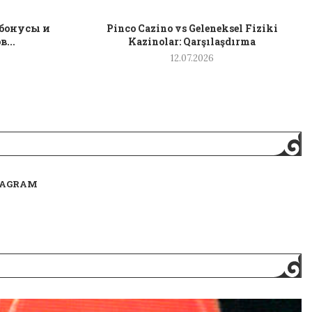
 бонусы и
Pinco Cazino vs Geleneksel Fiziki
...
Kazinolar: Qarşılaşdırma
12.07.2026
TAGRAM