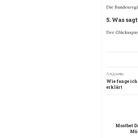
Die Bundesregi
5. Was sag
Der Glücksspie
Алдыңғы
Wie fange ich
erklärt
Mostbet D
Müd