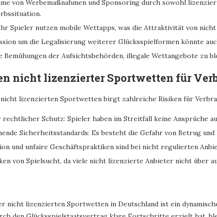
me von Werbemaßnahmen und Sponsoring durch sowohl lizenzierte a
bssituation.
r Spieler nutzen mobile Wettapps, was die Attraktivität von nicht 
ssion um die Legalisierung weiterer Glücksspielformen könnte au
e Bemühungen der Aufsichtsbehörden, illegale Wettangebote zu bl
en nicht lizenzierter Sportwetten für Ver
icht lizenzierten Sportwetten birgt zahlreiche Risiken für Verbrau
 rechtlicher Schutz: Spieler haben im Streitfall keine Ansprüche au
ende Sicherheitsstandards: Es besteht die Gefahr von Betrug und
ion und unfaire Geschäftspraktiken sind bei nicht regulierten Anbie
ken von Spielsucht, da viele nicht lizenzierte Anbieter nicht übe
der nicht lizenzierten Sportwetten in Deutschland ist ein dynamis
ch den Glücksspielstaatsvertrag klare Fortschritte erzielt hat, ble