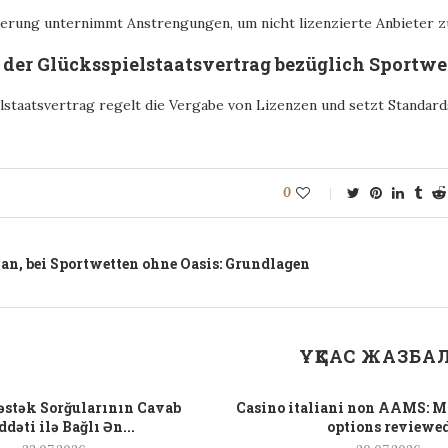
erung unternimmt Anstrengungen, um nicht lizenzierte Anbieter zu
t der Glücksspielstaatsvertrag bezüglich Sportw
lstaatsvertrag regelt die Vergabe von Lizenzen und setzt Standard
0
 an, bei Sportwetten ohne Oasis: Grundlagen
ҰҚСАС ЖАЗБА
əstək Sorğularının Cavab
Casino italiani non AAMS: M
dəti ilə Bağlı Ən...
options reviewe