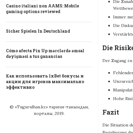
Die Zunah
Casino italiani non AAMS: Mobile
Wettbewer
gaming options reviewed
Immer meh
Die Disku
Sicher Spielen In Deutschland
Verstärkt
Die Risik
Cómo afecta Pin Up mərclərdə əmsal
dəyişməsi a tus ganancias
Der Zugang zu n
Fehlender
Как использовать 1xBet бонусы и
Unzureich
акции для игроков максимально
эффективно
Manipulat
Hohe Risi
© «Tugurulhan.kz» тарихи-танымдық
Fazit
порталы, 2019.
Die Situation 
Regulierung dur