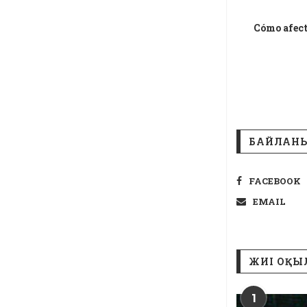
Cómo afect
БАЙЛАНЫ
FACEBOOK
EMAIL
ЖИІ ОҚЫ
1