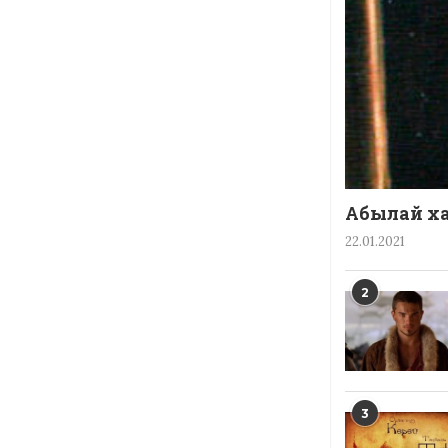
Абылай ха
22.01.2021
2
3