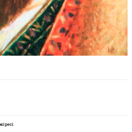
жіресі