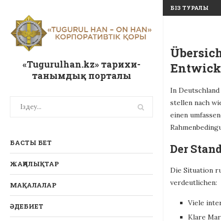
БІЗ ТУРАЛЫ
Übersich
«Tugurulhan.kz» тарихи-
Entwick
танымдық порталы
In Deutschland
stellen nach w
einen umfassen
Rahmenbedingu
БАСТЫ БЕТ
Der Stand
ЖАҢАЛЫҚТАР
Die Situation r
verdeutlichen:
МАҚАЛАЛАР
Viele int
ӘДЕБИЕТ
Klare Mar