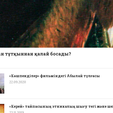
н тұтқыннан қалай босады?
«Көшпенділер» фильміндегі Абылай тұлғасы
22.09.2020
«Керей» тайпасының этникалық шығу тегі жəне ше
23.11.2019