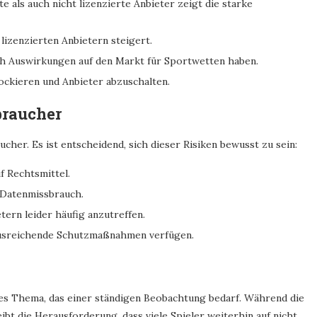
ls auch nicht lizenzierte Anbieter zeigt die starke
lizenzierten Anbietern steigert.
ch Auswirkungen auf den Markt für Sportwetten haben.
ockieren und Anbieter abzuschalten.
braucher
cher. Es ist entscheidend, sich dieser Risiken bewusst zu sein:
f Rechtsmittel.
 Datenmissbrauch.
tern leider häufig anzutreffen.
r ausreichende Schutzmaßnahmen verfügen.
ches Thema, das einer ständigen Beobachtung bedarf. Während die
ibt die Herausforderung, dass viele Spieler weiterhin auf nicht