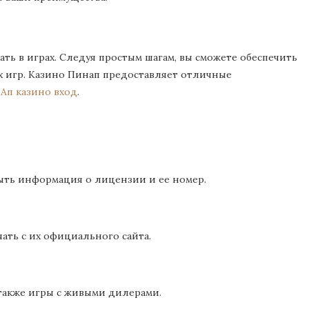
ать в играх. Следуя простым шагам, вы сможете обеспечить
ых игр. Казино Пинап предоставляет отличные
Ап казино вход
.
ыть информация о лицензии и ее номер.
ать с их официального сайта.
 также игры с живыми дилерами.