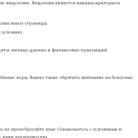
ющую лицензию. Лицензия является важным критерием
зии внизу страницы.
 условиях.
ащиты личных данных и финансовых транзакций.
юбимые игры. Важно также обратить внимание на бонусные
у не пренебрегайте ими. Ознакомьтесь с условиями и
 ваши преимущества.