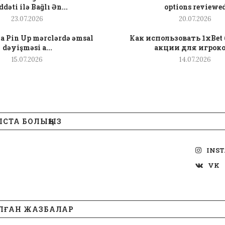
dəti ilə Bağlı Ən...
options reviewe
23.07.2026
20.07.2026
a Pin Up mərclərdə əmsal
Как использовать 1xBet
dəyişməsi a...
акции для игроков
15.07.2026
14.07.2026
СТА БОЛЫҢЫЗ
INS
VK
ЛҒАН ЖАЗБАЛАР