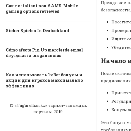
Прежде чем н
Casino italiani non AAMS: Mobile
безопасности
gaming options reviewed
Посетите
Проверьт
Sicher Spielen In Deutschland
Ищите от
Убедитес
Cómo afecta Pin Up mərclərdə əmsal
dəyişməsi a tus ganancias
Начало 
После скачив
Как использовать 1xBet бонусы и
акции для игроков максимально
предложения,
эффективно
Приветст
Регуляр
© «Tugurulhan.kz» тарихи-танымдық
Бонусы з
порталы, 2019.
Эти бонусы м
требованиями