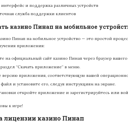
 интерфейс и поддержка различных устройств
точная служба поддержки клиентов
ать казино Пинап на мобильное устройст
азино Пинап на мобильное устройство — это простой процесс
лучения приложения:
е на официальный сайт казино Пинап через браузер вашего 
раздел “Скачать приложение” в меню.
 версию приложения, соответствующую вашей операционной 
 файл и установите его, следуя инструкциям на экране.
тановки откройте приложение и зарегистрируйтесь или войд
овы к игре!
а лицензии казино Пинап