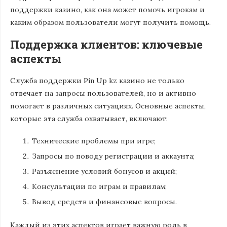
поддержки казино, как она может помочь игрокам и
каким образом пользователи могут получить помощь.
Поддержка клиентов: ключевые
аспекты
Служба поддержки Pin Up kz казино не только
отвечает на запросы пользователей, но и активно
помогает в различных ситуациях. Основные аспекты,
которые эта служба охватывает, включают:
Технические проблемы при игре;
Запросы по поводу регистрации и аккаунта;
Разъяснение условий бонусов и акций;
Консультации по играм и правилам;
Вывод средств и финансовые вопросы.
Каждый из этих аспектов играет важную роль в