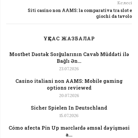
Келесі
Siti casino non AAMS: la comparativa tra slot e
giochi da tavolo
ҰҚСАС ЖАЗБАЛАР
Mostbet Dəstək Sorğularının Cavab Müddəti ilə
Bağlı Ən...
23.07.2026
Casino italiani non AAMS: Mobile gaming
options reviewed
20.07.2026
Sicher Spielen In Deutschland
15.07.2026
Cómo afecta Pin Up mərclərdə əmsal dəyişməsi
a...