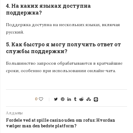
4. На каких языках доступна
поддержка?
Поддержка доступна на нескольких языках, включая
русский.
5. Как быстро я могу получить ответ от
службы поддержки?
Большинство запросов обрабатываются в кратчайшие
сроки, особенно при использовании онлайн-чата.
0
Алдыңғы
Fordele ved at spille casino uden om rofus: Hvordan
vælger man den bedste platform?