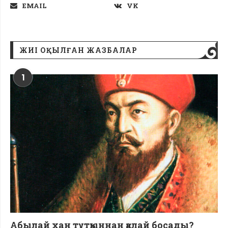
EMAIL
VK
ЖИІ ОҚЫЛҒАН ЖАЗБАЛАР
1
Абылай хан тұтқыннан қалай босады?