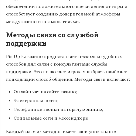
обеспечении положительного впечатления от игры и
способствует созданию доверительной атмосферы
между казино и пользователями.
Методы связи со службой
поддержки
Pin Up kz казино предоставляет несколько удобных
способов для связи с консультантами службы
поддержки. Это позволяет игрокам выбрать наиболее
подходящий способ общения. Методы связи включают:
Онлайн чат на сайте казино;
Электронная почта;
Телефонные звонки на горячую линию;
Социальные сети и мессенджеры.
Каждый из этих методов имеет свои уникальные