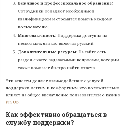
Вежливое и профессиональное обращение:
Сотрудники обладают необходимой
квалификацией и стремятся помочь каждому
пользователю;
Многоязычность:
Поддержка доступна на
нескольких языках, включая русский;
Дополнительные ресурсы:
На сайте есть
раздел с часто задаваемыми вопросами, который
также помогает быстро найти ответы.
Эти аспекты делают взаимодействие с услугой
поддержки легким и комфортным, что положительно
влияет на общее впечатление пользователей о казино
Pin Up
.
Как эффективно обращаться в
службу поддержки?