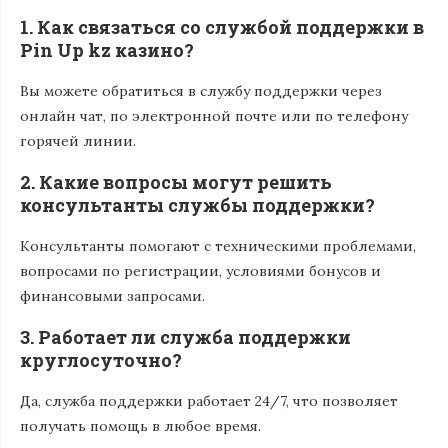
1. Как связаться со службой поддержки в
Pin Up kz казино?
Вы можете обратиться в службу поддержки через
онлайн чат, по электронной почте или по телефону
горячей линии.
2. Какие вопросы могут решить
консультанты службы поддержки?
Консультанты помогают с техническими проблемами,
вопросами по регистрации, условиями бонусов и
финансовыми запросами.
3. Работает ли служба поддержки
круглосуточно?
Да, служба поддержки работает 24/7, что позволяет
получать помощь в любое время.