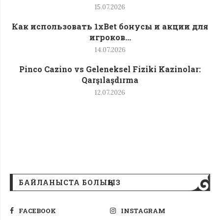
15.07.2026
Как использовать 1xBet бонусы и акции для
игроков...
14.07.2026
Pinco Cazino vs Geleneksel Fiziki Kazinolar:
Qarşılaşdırma
12.07.2026
БАЙЛАНЫСТА БОЛЫҢЫЗ
FACEBOOK
INSTAGRAM