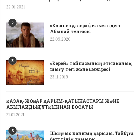
22.01.2021
2
«Көшпенділер» фильміндегі
Абылай тұлғасы
22.09.2020
3
«Керей» тайпасының этникалық
шығу тегі жəне шежіресі
23.11.2019
ҚАЗАҚ-ЖОҢҒАР ҚАРЫМ-ҚАТЫНАСТАРЫ ЖӘНЕ
АБЫЛАЙДЫҢ ТҰТҚЫННАН БОСАУЫ
21.01.2021
5
Шыңғыс ханның қарызы. Тайбұға
билігінің тамыры