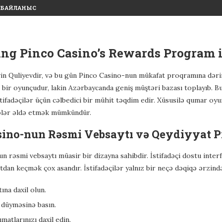
БАЙЛАНЫС
ng Pinco Casino’s Rewards Program i
in Quliyevdir, və bu gün Pinco Casino-nun mükafat proqramına dərin
 bir oyunçudur, lakin Azərbaycanda geniş müştəri bazası toplayıb. B
istifadəçilər üçün cəlbedici bir mühit təqdim edir. Xüsusilə qumar oy
ələr əldə etmək mümkündür.
sino-nun Rəsmi Vebsaytı və Qeydiyyat P
n rəsmi vebsaytı müasir bir dizayna sahibdir. İstifadəçi dostu interfe
tdan keçmək çox asandır. İstifadəçilər yalnız bir neçə dəqiqə ərzində
ına daxil olun.
 düyməsinə basın.
matlarınızı daxil edin.