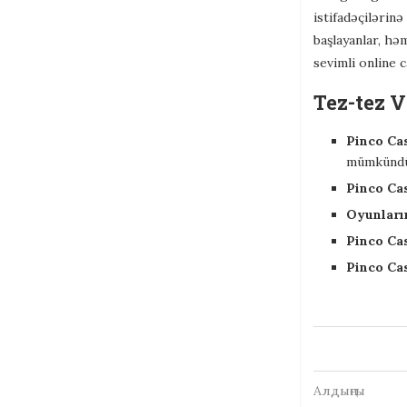
istifadəçilərin
başlayanlar, hə
sevimli online c
Tez-tez V
Pinco Cas
mümkündü
Pinco Ca
Oyunların
Pinco Ca
Pinco Ca
Алдыңғы