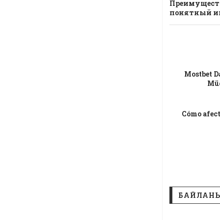
Преимуществ
понятный ин
Mostbet D
Müd
Cómo afect
БАЙЛАНЫ