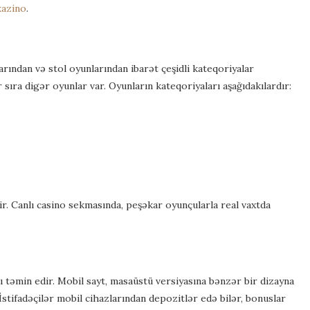
kazino
.
larından və stol oyunlarından ibarət çeşidli kateqoriyalar
r sıra digər oyunlar var. Oyunların kateqoriyaları aşağıdakılardır:
ir. Canlı casino sekmasında, peşəkar oyunçularla real vaxtda
ı təmin edir. Mobil sayt, masaüstü versiyasına bənzər bir dizayna
stifadəçilər mobil cihazlarından depozitlər edə bilər, bonuslar