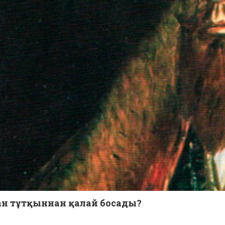
н тұтқыннан қалай босады?