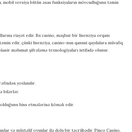
da, mobil versiya bütün əsas funksiyaların mövcudluğunu təmin
larına riayət edir. Bu casino, məşhur bir lisenziya orqanı
 təmin edir, çünki lisenziya, casino-nun qanuni qaydalara müvafiq
üasir məlumat şifrələmə texnologiyaları istifadə olunur.
əfindən yoxlanılır.
ə bilərlər.
 olduğunu hiss etmələrinə kömək edir.
lar və müxtəlif oyunlar ilə dolu bir təcrübədir. Pinco Casino,