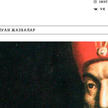
INS
VK
ЛҒАН ЖАЗБАЛАР