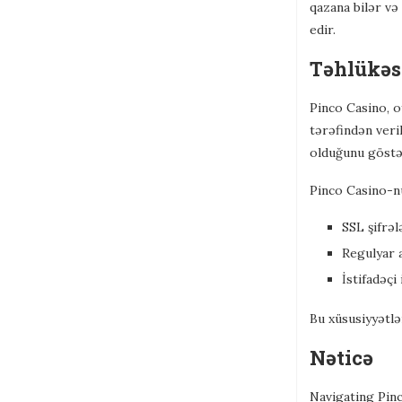
qazana bilər və
edir.
Təhlükəs
Pinco Casino, o
tərəfindən veri
olduğunu göstər
Pinco Casino-nun
SSL şifrəl
Regulyar a
İstifadəçi
Bu xüsusiyyətlə
Nəticə
Navigating Pinc