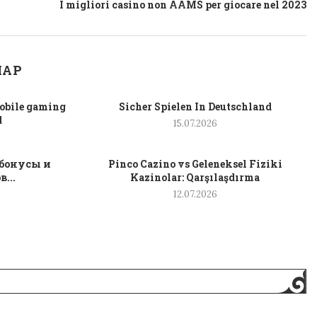
I migliori casino non AAMS per giocare nel 2023
ЛАР
obile gaming
Sicher Spielen In Deutschland
d
15.07.2026
 бонусы и
Pinco Cazino vs Geleneksel Fiziki
...
Kazinolar: Qarşılaşdırma
12.07.2026