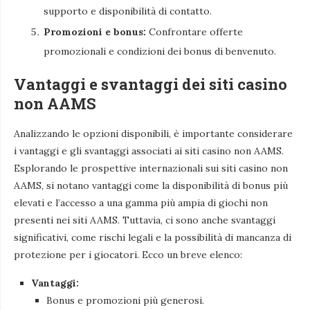
supporto e disponibilità di contatto.
Promozioni e bonus:
Confrontare offerte
promozionali e condizioni dei bonus di benvenuto.
Vantaggi e svantaggi dei siti casino
non AAMS
Analizzando le opzioni disponibili, è importante considerare
i vantaggi e gli svantaggi associati ai siti casino non AAMS.
Esplorando le prospettive internazionali sui siti casino non
AAMS, si notano vantaggi come la disponibilità di bonus più
elevati e l’accesso a una gamma più ampia di giochi non
presenti nei siti AAMS. Tuttavia, ci sono anche svantaggi
significativi, come rischi legali e la possibilità di mancanza di
protezione per i giocatori. Ecco un breve elenco:
Vantaggi:
Bonus e promozioni più generosi.