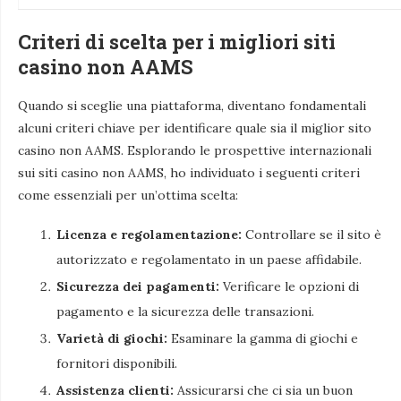
Criteri di scelta per i migliori siti
casino non AAMS
Quando si sceglie una piattaforma, diventano fondamentali
alcuni criteri chiave per identificare quale sia il miglior sito
casino non AAMS. Esplorando le prospettive internazionali
sui siti casino non AAMS, ho individuato i seguenti criteri
come essenziali per un’ottima scelta:
Licenza e regolamentazione:
Controllare se il sito è
autorizzato e regolamentato in un paese affidabile.
Sicurezza dei pagamenti:
Verificare le opzioni di
pagamento e la sicurezza delle transazioni.
Varietà di giochi:
Esaminare la gamma di giochi e
fornitori disponibili.
Assistenza clienti:
Assicurarsi che ci sia un buon