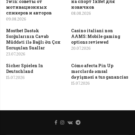
1win: советы от
на спорт 1xBet для
мотивационных
новичков
спикеров и авторов
08.08.2026
09.08.2026
Mostbet Dəstək
Casino italiani non
Sorğularının Cavab
AAMS: Mobile gaming
Müddəti ilə Bağlı Ən Çox
options reviewed
Soruşulan Suallar
20.07.2026
23.07.2026
Sicher Spielen In
Cómo afecta Pin Up
Deutschland
mərclərdə əmsal
dəyişməsi a tus ganancias
15.07.2026
15.07.2026