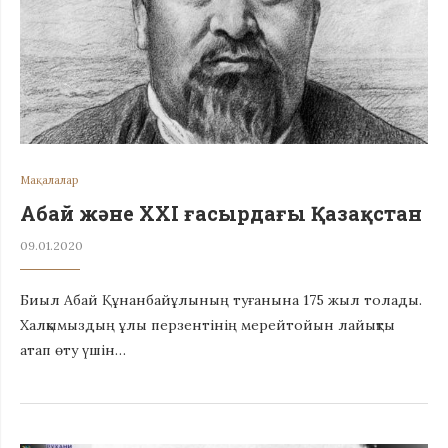
Мақалалар
Абай және XXI ғасырдағы Қазақстан
09.01.2020
Биыл Абай Құнанбайұлының туғанына 175 жыл толады.
Халқы­мыздың ұлы перзентінің мерейтойын лайықты
атап өту үшін…