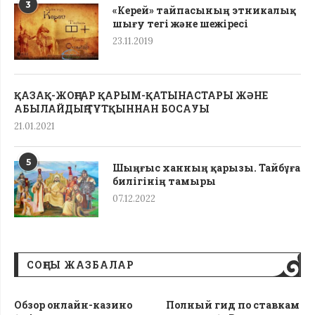
3
«Керей» тайпасының этникалық
шығу тегі жəне шежіресі
23.11.2019
ҚАЗАҚ-ЖОҢҒАР ҚАРЫМ-ҚАТЫНАСТАРЫ ЖӘНЕ
АБЫЛАЙДЫҢ ТҰТҚЫННАН БОСАУЫ
21.01.2021
5
Шыңғыс ханның қарызы. Тайбұға
билігінің тамыры
07.12.2022
СОҢҒЫ ЖАЗБАЛАР
Обзор онлайн-казино
Полный гид по ставкам