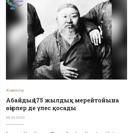
Жаңалықтар
Абайдың 175 жылдық мерейтойына
өңірлер де үлес қосады
05.01.2020