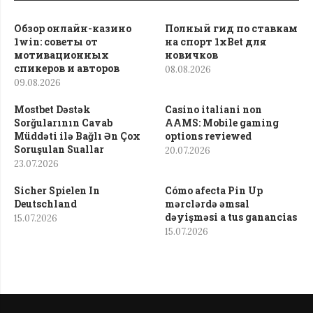
Обзор онлайн-казино
Полный гид по ставкам
1win: советы от
на спорт 1xBet для
мотивационных
новичков
спикеров и авторов
08.08.2026
09.08.2026
Mostbet Dəstək
Casino italiani non
Sorğularının Cavab
AAMS: Mobile gaming
Müddəti ilə Bağlı Ən Çox
options reviewed
Soruşulan Suallar
20.07.2026
23.07.2026
Sicher Spielen In
Cómo afecta Pin Up
Deutschland
mərclərdə əmsal
dəyişməsi a tus ganancias
15.07.2026
15.07.2026