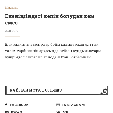
Мақалалар
Ененің міндеті келін болудан кем
емес
27.11.2019
Қазақ халқының ғасырлар бойы қалыптасқан ұлттық
тәлім-тәрбиесінің арқасында отбасы құндылықтары
әупірімдеп сақталып келеді. «Отан –отбасынан…
БАЙЛАНЫСТА БОЛЫҢЫЗ
FACEBOOK
INSTAGRAM
EMAIL
VK