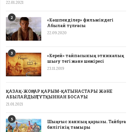
22.01.2021
2
«Көшпенділер» фильміндегі
Абылай тұлғасы
22.09.2020
3
«Керей» тайпасының этникалық
шығу тегі жəне шежіресі
23.11.2019
ҚАЗАҚ-ЖОҢҒАР ҚАРЫМ-ҚАТЫНАСТАРЫ ЖӘНЕ
АБЫЛАЙДЫҢ ТҰТҚЫННАН БОСАУЫ
21.01.2021
5
Шыңғыс ханның қарызы. Тайбұға
билігінің тамыры