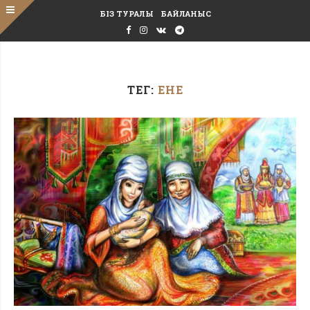
БІЗ ТУРАЛЫ
БАЙЛАНЫС
ТЕГ:
ЕНЕ