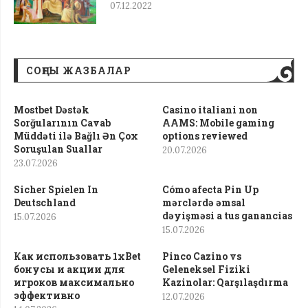
07.12.2022
СОҢҒЫ ЖАЗБАЛАР
Mostbet Dəstək
Casino italiani non
Sorğularının Cavab
AAMS: Mobile gaming
Müddəti ilə Bağlı Ən Çox
options reviewed
Soruşulan Suallar
20.07.2026
23.07.2026
Sicher Spielen In
Cómo afecta Pin Up
Deutschland
mərclərdə əmsal
dəyişməsi a tus ganancias
15.07.2026
15.07.2026
Как использовать 1xBet
Pinco Cazino vs
бонусы и акции для
Geleneksel Fiziki
игроков максимально
Kazinolar: Qarşılaşdırma
эффективно
12.07.2026