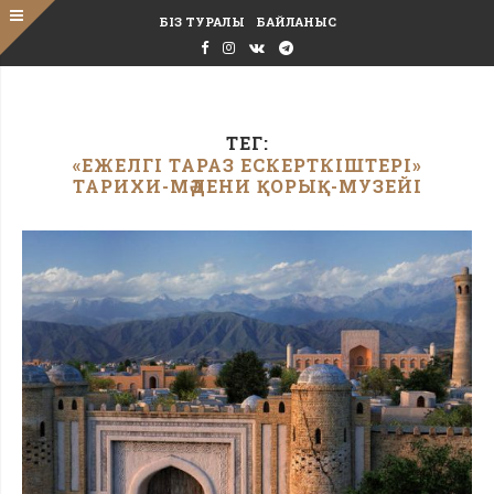
БІЗ ТУРАЛЫ
БАЙЛАНЫС
ТЕГ:
«ЕЖЕЛГІ ТАРАЗ ЕСКЕРТКІШТЕРІ»
ТАРИХИ-МӘДЕНИ ҚОРЫҚ-МУЗЕЙІ