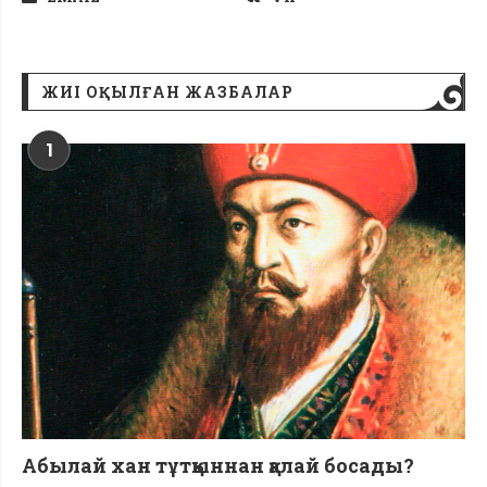
ЖИІ ОҚЫЛҒАН ЖАЗБАЛАР
1
Абылай хан тұтқыннан қалай босады?