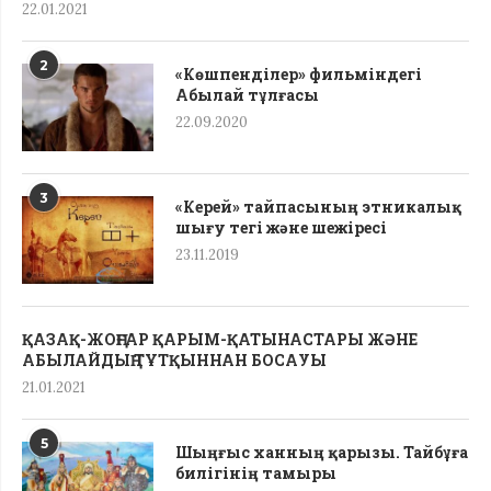
22.01.2021
2
«Көшпенділер» фильміндегі
Абылай тұлғасы
22.09.2020
3
«Керей» тайпасының этникалық
шығу тегі жəне шежіресі
23.11.2019
ҚАЗАҚ-ЖОҢҒАР ҚАРЫМ-ҚАТЫНАСТАРЫ ЖӘНЕ
АБЫЛАЙДЫҢ ТҰТҚЫННАН БОСАУЫ
21.01.2021
5
Шыңғыс ханның қарызы. Тайбұға
билігінің тамыры