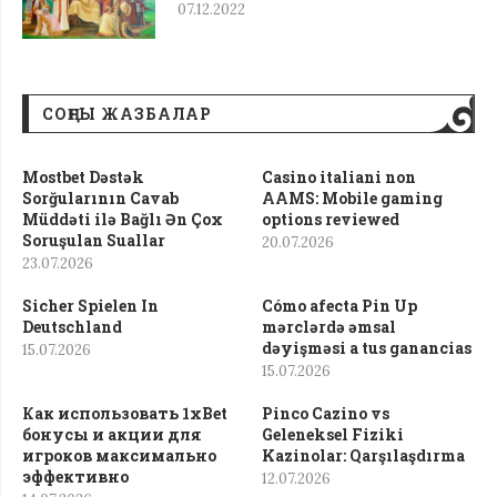
07.12.2022
СОҢҒЫ ЖАЗБАЛАР
Mostbet Dəstək
Casino italiani non
Sorğularının Cavab
AAMS: Mobile gaming
Müddəti ilə Bağlı Ən Çox
options reviewed
Soruşulan Suallar
20.07.2026
23.07.2026
Sicher Spielen In
Cómo afecta Pin Up
Deutschland
mərclərdə əmsal
dəyişməsi a tus ganancias
15.07.2026
15.07.2026
Как использовать 1xBet
Pinco Cazino vs
бонусы и акции для
Geleneksel Fiziki
игроков максимально
Kazinolar: Qarşılaşdırma
эффективно
12.07.2026