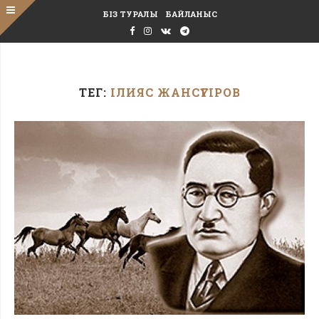
БІЗ ТУРАЛЫ
БАЙЛАНЫС
ТЕГ:
ІЛИЯС ЖАНСҮГІРОВ