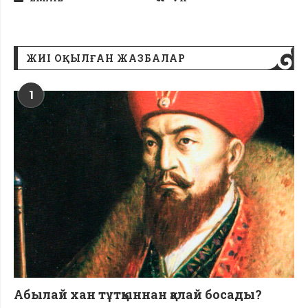
ЖИІ ОҚЫЛҒАН ЖАЗБАЛАР
1
Абылай хан тұтқыннан қалай босады?