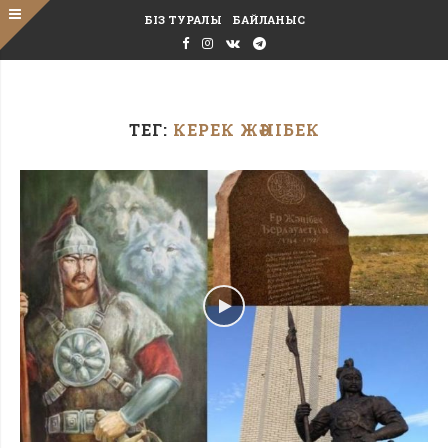
БІЗ ТУРАЛЫ
БАЙЛАНЫС
ТЕГ:
КЕРЕК ЖӘНІБЕК