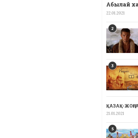
Абылай ха
22.01.2021
2
3
ҚАЗАҚ-ЖОҢ
21.01.2021
5