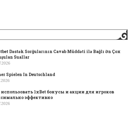
tbet Dəstək Sorğularının Cavab Müddəti ilə Bağlı Ən Çox
uşulan Suallar
7.2026
her Spielen In Deutschland
7.2026
 использовать 1xBet бонусы и акции для игроков
симально эффективно
7.2026