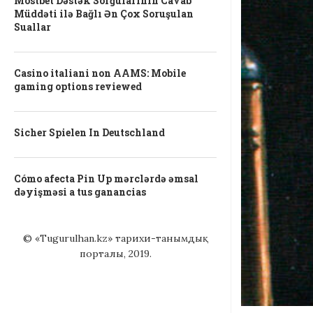
Mostbet Dəstək Sorğularının Cavab
Müddəti ilə Bağlı Ən Çox Soruşulan
Suallar
Casino italiani non AAMS: Mobile
gaming options reviewed
Sicher Spielen In Deutschland
Cómo afecta Pin Up mərclərdə əmsal
dəyişməsi a tus ganancias
© «Tugurulhan.kz» тарихи-танымдық
порталы, 2019.