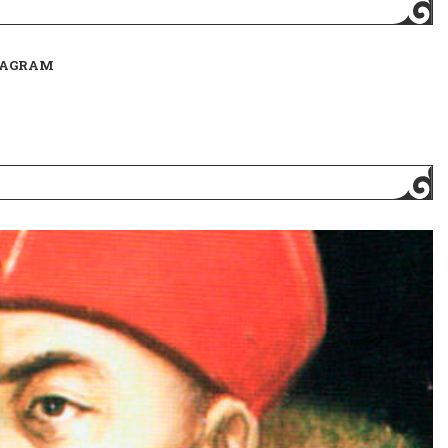
TAGRAM