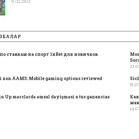
07.12.2022
АЗБАЛАР
о ставкам на спорт 1xBet для новичков
Mos
Sor
23.0
ni non AAMS: Mobile gaming options reviewed
Sic
15.0
in Up mərclərdə əmsal dəyişməsi a tus ganancias
Как
мак
14.0