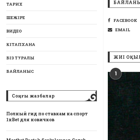
БАЙЛАНЫ
ТАРИХ
ШЕЖІРЕ
FACEBOOK
EMAIL
ВИДЕО
КІТАПХАНА
ЖИІ ОҚЫ
БІЗ ТУРАЛЫ
БАЙЛАНЫС
1
Соңғы жазбалар
Полный гид по ставкам на спорт
1xBet для новичков