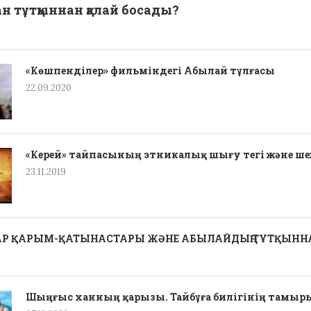
н тұтқыннан қалай босады?
«Көшпенділер» фильміндегі Абылай тұлғасы
22.09.2020
«Керей» тайпасының этникалық шығу тегі жəне ше
23.11.2019
ҒАР ҚАРЫМ-ҚАТЫНАСТАРЫ ЖӘНЕ АБЫЛАЙДЫҢ ТҰТҚЫНН
Шыңғыс ханның қарызы. Тайбұға билігінің тамыр