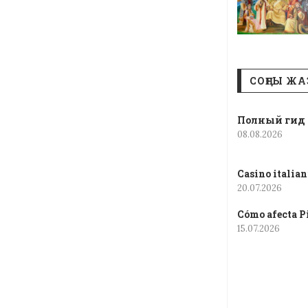
СОҢҒЫ Ж
Полный гид п
08.08.2026
Casino italia
20.07.2026
Cómo afecta P
15.07.2026