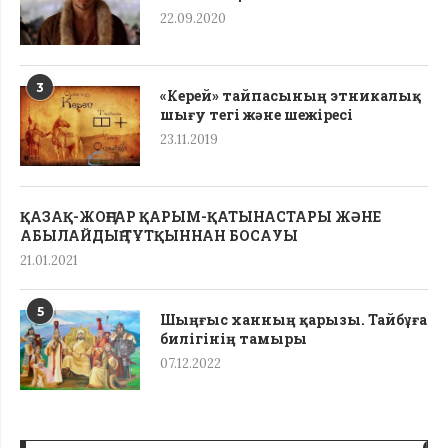
22.09.2020
3
«Керей» тайпасының этникалық
шығу тегі жəне шежіресі
23.11.2019
ҚАЗАҚ-ЖОҢҒАР ҚАРЫМ-ҚАТЫНАСТАРЫ ЖӘНЕ
АБЫЛАЙДЫҢ ТҰТҚЫННАН БОСАУЫ
21.01.2021
5
Шыңғыс ханның қарызы. Тайбұға
билігінің тамыры
07.12.2022