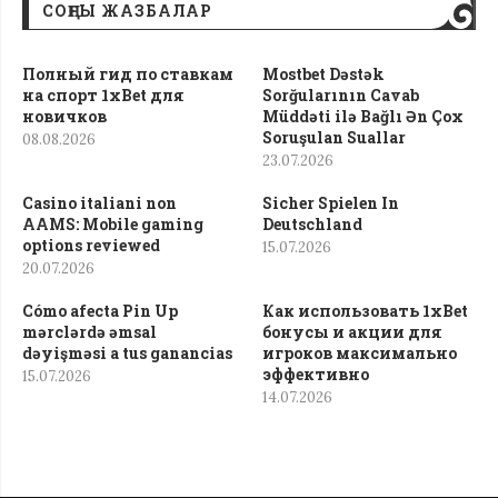
СОҢҒЫ ЖАЗБАЛАР
Полный гид по ставкам
Mostbet Dəstək
на спорт 1xBet для
Sorğularının Cavab
новичков
Müddəti ilə Bağlı Ən Çox
Soruşulan Suallar
08.08.2026
23.07.2026
Casino italiani non
Sicher Spielen In
AAMS: Mobile gaming
Deutschland
options reviewed
15.07.2026
20.07.2026
Cómo afecta Pin Up
Как использовать 1xBet
mərclərdə əmsal
бонусы и акции для
dəyişməsi a tus ganancias
игроков максимально
эффективно
15.07.2026
14.07.2026