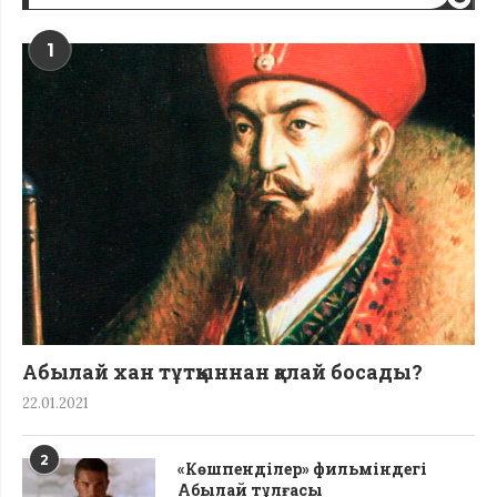
1
Абылай хан тұтқыннан қалай босады?
22.01.2021
2
«Көшпенділер» фильміндегі
Абылай тұлғасы