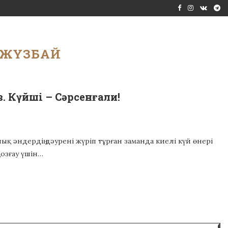
 ЖҮЗБАЙ
в. Күйші – Сәрсенғали!
ық әндердің дәурені жүріп тұрған заманда киелі күй өнері
қозғау үшін…