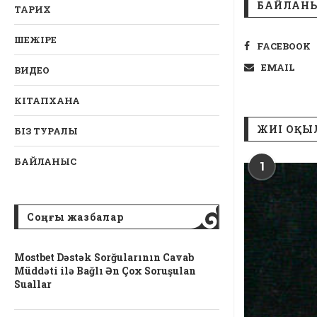
БАЙЛАНЫ
ТАРИХ
ШЕЖІРЕ
FACEBOOK
EMAIL
ВИДЕО
КІТАПХАНА
ЖИІ ОҚЫ
БІЗ ТУРАЛЫ
БАЙЛАНЫС
1
Соңғы жазбалар
Mostbet Dəstək Sorğularının Cavab
Müddəti ilə Bağlı Ən Çox Soruşulan
Suallar