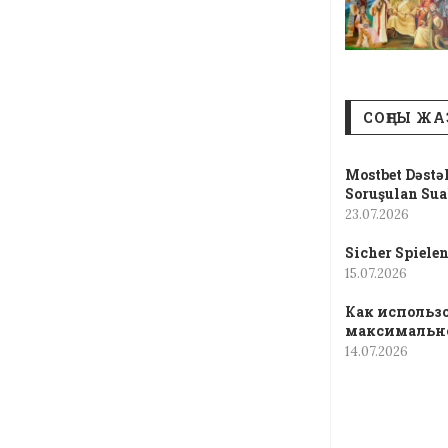
СОҢҒЫ Ж
Mostbet Dəstə
Soruşulan Sua
23.07.2026
Sicher Spiele
15.07.2026
Как использо
максимальн
14.07.2026