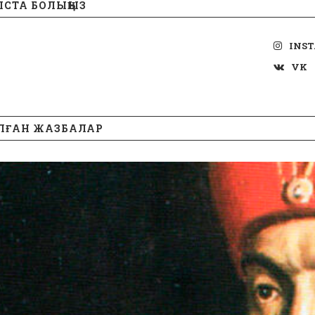
СТА БОЛЫҢЫЗ
INS
VK
ЛҒАН ЖАЗБАЛАР