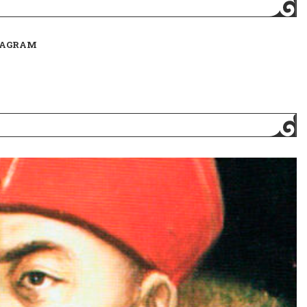
TAGRAM