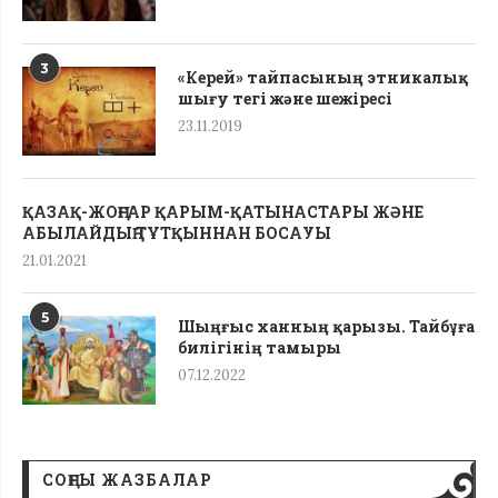
3
«Керей» тайпасының этникалық
шығу тегі жəне шежіресі
23.11.2019
ҚАЗАҚ-ЖОҢҒАР ҚАРЫМ-ҚАТЫНАСТАРЫ ЖӘНЕ
АБЫЛАЙДЫҢ ТҰТҚЫННАН БОСАУЫ
21.01.2021
5
Шыңғыс ханның қарызы. Тайбұға
билігінің тамыры
07.12.2022
СОҢҒЫ ЖАЗБАЛАР