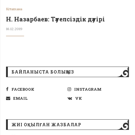
Кітапхана
Н. Назарбаев: Тәуелсіздік дәуірі
16.12.2019
БАЙЛАНЫСТА БОЛЫҢЫЗ
FACEBOOK
INSTAGRAM
EMAIL
VK
ЖИІ ОҚЫЛҒАН ЖАЗБАЛАР