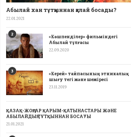
Абылай хан тұтқыннан қалай босады?
22.01.2021
2
«Көшпенділер» фильміндегі
Абылай тұлғасы
22.09.2020
3
«Керей» тайпасының этникалық
шығу тегі жəне шежіресі
23.11.2019
ҚАЗАҚ-ЖОҢҒАР ҚАРЫМ-ҚАТЫНАСТАРЫ ЖӘНЕ
АБЫЛАЙДЫҢ ТҰТҚЫННАН БОСАУЫ
21.01.2021