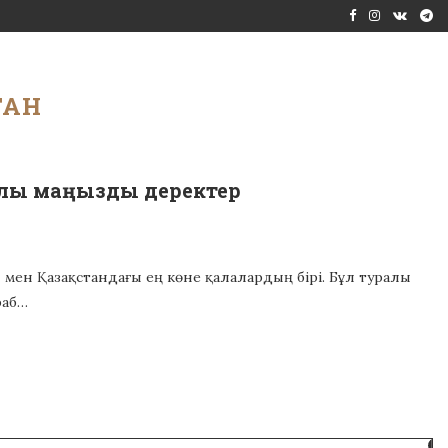
ТАН
йлы маңызды деректер
я мен Қазақстандағы ең көне қалалардың бірі. Бұл туралы
раб…