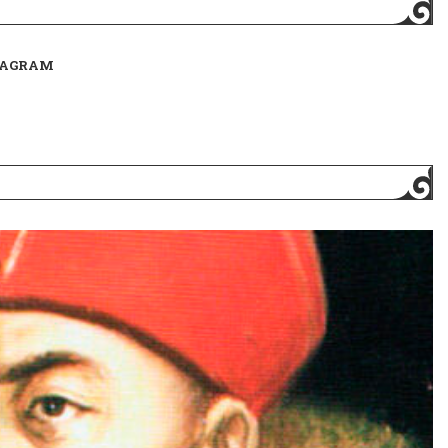
TAGRAM