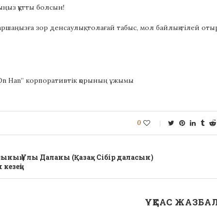
ңыз құтты болсын!
ршаңызға зор денсаулық, толағай табыс, мол байлық тілей от
On Han” корпоративтік қорының ұжымы
0
ының Ұлы Даланы (Қазақ Сібір даласын)
кезеңі.
ҰҚСАС ЖАЗБА