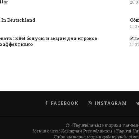
llar
20.0
n In Deutschland
Cóm
15.0
вать 1xBet бонусы и акции для игроков
Pin
о эффективно
12.0
FACEBOOK
INSTAGRAM
© «Tugurulhan.kz» тарихи-танымд
Меншік иесі: Қазақстан Республикасы «Tugurul Ha
Сайт материалдарын қолдану үшін сілт