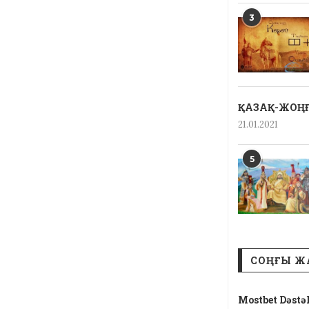
3
ҚАЗАҚ-ЖОҢ
21.01.2021
5
СОҢҒЫ Ж
Mostbet Dəstə