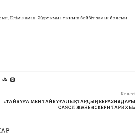
ырып, Еліміз аман, Жұртымыз тыныш бейбіт заман болсын
Келесі
«ТАЙБҰҒА МЕН ТАЙБҰҒАЛЫҚТАРДЫҢ ЕВРАЗИЯДАҒЫ
САЯСИ ЖӘНЕ ӘСКЕРИ ТАРИХЫ»
ЛАР