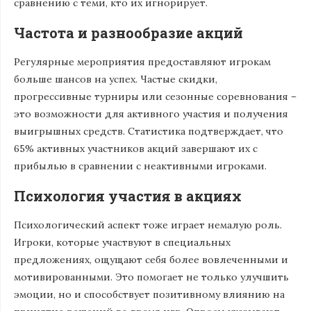
сравнению с теми, кто их игнорирует.
Частота и разнообразие акций
Регулярные мероприятия предоставляют игрокам
больше шансов на успех. Частые скидки,
прогрессивные турниры или сезонные соревнования –
это возможности для активного участия и получения
выигрышных средств. Статистика подтверждает, что
65% активных участников акций завершают их с
прибылью в сравнении с неактивными игроками.
Психология участия в акциях
Психологический аспект тоже играет немалую роль.
Игроки, которые участвуют в специальных
предложениях, ощущают себя более вовлеченными и
мотивированными. Это помогает не только улучшить
эмоции, но и способствует позитивному влиянию на