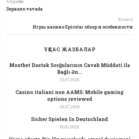
Алдыңғы
Зеркало vavada
Келесі
Игры казино Epicstar обзор и особенности
ҰҚСАС ЖАЗБАЛАР
Mostbet Dəstək Sorğularının Cavab Müddəti ilə
Bağlı Ən...
23.07.2026
Casino italiani non AAMS: Mobile gaming
options reviewed
20.07.2026
Sicher Spielen In Deutschland
15.07.2026