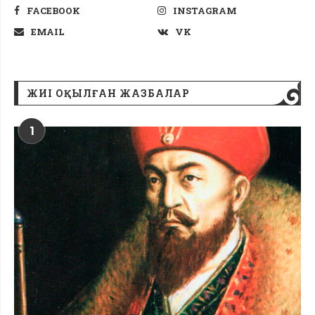
FACEBOOK
INSTAGRAM
EMAIL
VK
ЖИІ ОҚЫЛҒАН ЖАЗБАЛАР
1