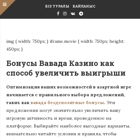
БІЗ ТУРАЛЫ
БАЙЛАНЫС
img { width: 750px; } iframe.movie { width: 750px; height:
450px; }
Бонусы Вавада Казино как
способ увеличить выигрыши
Оптимизация ваших возможностей в азартной игре
начинается с правильного выбора предложений,
таких как
вавада бездепозитные бонусы
.
Эти
предложения могут значительно увеличить вашу
игровую активность и время, проведенное на
платформе. Выбирайте наиболее выгодные варианты,
внимательно читайте условия и правила, чтобы