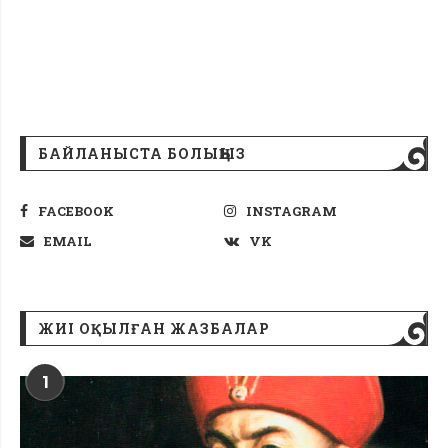
БАЙЛАНЫСТА БОЛЫҢЫЗ
FACEBOOK
INSTAGRAM
EMAIL
VK
ЖИІ ОҚЫЛҒАН ЖАЗБАЛАР
1