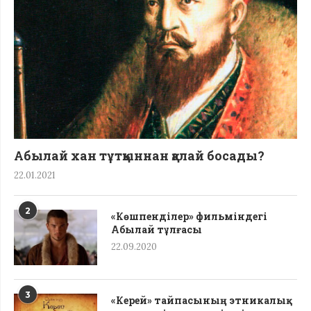
Абылай хан тұтқыннан қалай босады?
22.01.2021
2
«Көшпенділер» фильміндегі
Абылай тұлғасы
22.09.2020
3
«Керей» тайпасының этникалық