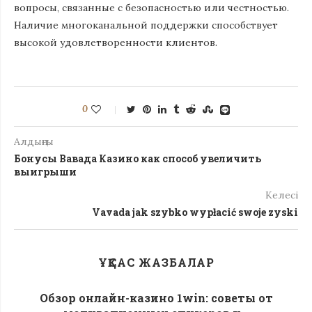
вопросы, связанные с безопасностью или честностью.
Наличие многоканальной поддержки способствует
высокой удовлетворенности клиентов.
0
Алдыңғы
Бонусы Вавада Казино как способ увеличить
выигрыши
Келесі
Vavada jak szybko wypłacić swoje zyski
ҰҚСАС ЖАЗБАЛАР
Обзор онлайн-казино 1win: советы от