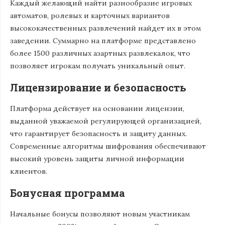
Каждый желающий найти разнообразие игровых
автоматов, ролевых и карточных вариантов
высококачественных развлечений найдет их в этом
заведении. Суммарно на платформе представлено
более 1500 различных азартных развлекалок, что
позволяет игрокам получать уникальный опыт.
Лицензирование и безопасность
Платформа действует на основании лицензии,
выданной уважаемой регулирующей организацией,
что гарантирует безопасность и защиту данных.
Современные алгоритмы шифрования обеспечивают
высокий уровень защиты личной информации
клиентов.
Бонусная программа
Начальные бонусы позволяют новым участникам