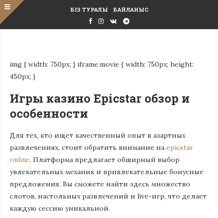
БІЗ ТУРАЛЫ
БАЙЛАНЫС
img { width: 750px; } iframe.movie { width: 750px; height:
450px; }
Игры казино Epicstar обзор и
особенности
Для тех, кто ищет качественный опыт в азартных
развлечениях, стоит обратить внимание на
epicstar
online
. Платформа предлагает обширный выбор
увлекательных механик и привлекательные бонусные
предложения. Вы сможете найти здесь множество
слотов, настольных развлечений и live-игр, что делает
каждую сессию уникальной.