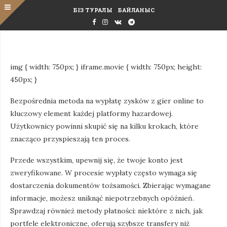
БІЗ ТУРАЛЫ
БАЙЛАНЫС
img { width: 750px; } iframe.movie { width: 750px; height:
450px; }
Bezpośrednia metoda na wypłatę zysków z gier online to
kluczowy element każdej platformy hazardowej.
Użytkownicy powinni skupić się na kilku krokach, które
znacząco przyspieszają ten proces.
Przede wszystkim, upewnij się, że twoje konto jest
zweryfikowane. W procesie wypłaty często wymaga się
dostarczenia dokumentów tożsamości. Zbierając wymagane
informacje, możesz uniknąć niepotrzebnych opóźnień.
Sprawdzaj również metody płatności: niektóre z nich, jak
portfele elektroniczne, oferują szybsze transfery niż