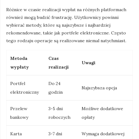
Różnice w czasie realizacji wypłat na różnych platformach
również mogą budzić frustrację. Użytkownicy powinni
wybierać metody, które są najszybsze i najbardziej
rekomendowane, takie jak portfele elektroniczne. Często
tego rodzaju operacje są realizowane niemal natychmiast.
Metoda
Czas
Uwagi
wypłaty
realizacji
Portfel
Do 24
Najszybsza opcja
elektroniczny
godzin
Przelew
3-5 dni
Możliwe dodatkowe
bankowy
roboczych
opłaty
Karta
3-7 dni
Wymaga dodatkowej