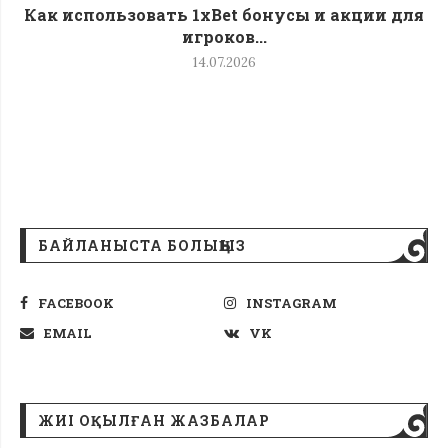
Как использовать 1xBet бонусы и акции для
игроков...
14.07.2026
БАЙЛАНЫСТА БОЛЫҢЫЗ
FACEBOOK
INSTAGRAM
EMAIL
VK
ЖИІ ОҚЫЛҒАН ЖАЗБАЛАР