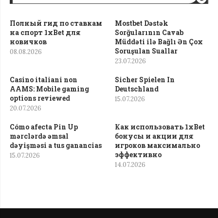
Полный гид по ставкам
Mostbet Dəstək
на спорт 1xBet для
Sorğularının Cavab
новичков
Müddəti ilə Bağlı Ən Çox
Soruşulan Suallar
08.08.2026
23.07.2026
Casino italiani non
Sicher Spielen In
AAMS: Mobile gaming
Deutschland
options reviewed
15.07.2026
20.07.2026
Cómo afecta Pin Up
Как использовать 1xBet
mərclərdə əmsal
бонусы и акции для
dəyişməsi a tus ganancias
игроков максимально
эффективно
15.07.2026
14.07.2026