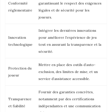
Conformité
garantissant le respect des exigences
réglementaire
légales et de sécurité pour les
joueurs.
Intégrer les dernières innovations
Innovation
pour améliorer l’expérience de jeu
technologique
tout en assurant la transparence et la
sécurité.
Mettre en place des outils d’auto-
Protection du
exclusion, des limites de mise, et un
joueur
service d’assistance accessible.
Fournir des garanties concrètes,
Transparence
notamment par des certifications
et fiabilité
indépendantes et une communication