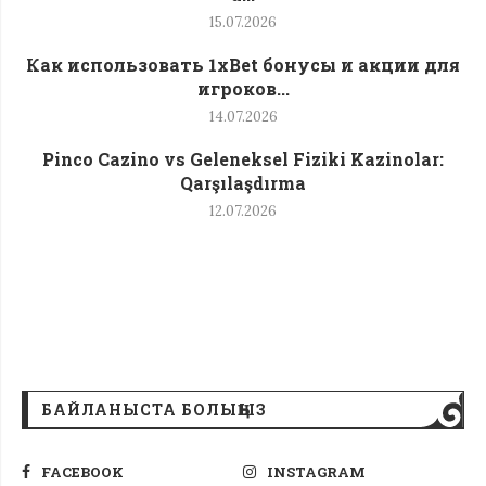
15.07.2026
Как использовать 1xBet бонусы и акции для
игроков...
14.07.2026
Pinco Cazino vs Geleneksel Fiziki Kazinolar:
Qarşılaşdırma
12.07.2026
БАЙЛАНЫСТА БОЛЫҢЫЗ
FACEBOOK
INSTAGRAM