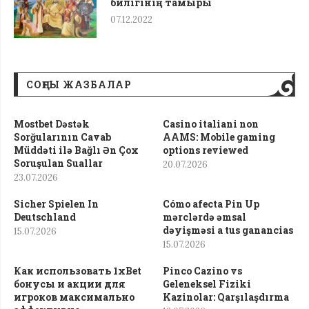
билігінің тамыры
07.12.2022
СОҢҒЫ ЖАЗБАЛАР
Mostbet Dəstək
Casino italiani non
Sorğularının Cavab
AAMS: Mobile gaming
Müddəti ilə Bağlı Ən Çox
options reviewed
Soruşulan Suallar
20.07.2026
23.07.2026
Sicher Spielen In
Cómo afecta Pin Up
Deutschland
mərclərdə əmsal
dəyişməsi a tus ganancias
15.07.2026
15.07.2026
Как использовать 1xBet
Pinco Cazino vs
бонусы и акции для
Geleneksel Fiziki
игроков максимально
Kazinolar: Qarşılaşdırma