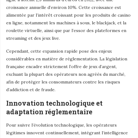
croissance annuelle d’environ 10%. Cette croissance est
alimentée par l’intérêt croissant pour les produits de casino
en ligne, notamment les machines à sous, le blackjack, et la
roulette virtuelle, ainsi que par l’essor des plateformes en
streaming et des jeux live.
Cependant, cette expansion rapide pose des enjeux
considérables en matière de réglementation. La législation
française encadre strictement l’offre de jeux d’argent,
excluant la plupart des opérateurs non agréés du marché,
afin de protéger les consommateurs contre les risques
d’addiction et de fraude.
Innovation technologique et
adaptation réglementaire
Pour suivre l’évolution technologique, les opérateurs
légitimes innovent continuellement, intégrant l’intelligence