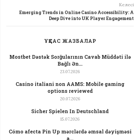
Келесі
Emerging Trends in Online Casino Accessibility: A
Deep Dive into UK Player Engagement
ҰҚСАС ЖАЗБАЛАР
Mostbet Dəstək Sorğularının Cavab Müddəti ilə
Bağlı Ən...
23.07.2026
Casino italiani non AAMS: Mobile gaming
options reviewed
20.07.2026
Sicher Spielen In Deutschland
15.07.2026
Cómo afecta Pin Up mərclərdə əmsal dəyişməsi
a...