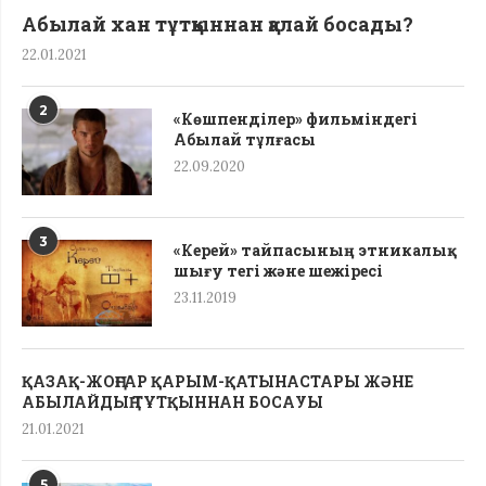
Абылай хан тұтқыннан қалай босады?
22.01.2021
2
«Көшпенділер» фильміндегі
Абылай тұлғасы
22.09.2020
3
«Керей» тайпасының этникалық
шығу тегі жəне шежіресі
23.11.2019
ҚАЗАҚ-ЖОҢҒАР ҚАРЫМ-ҚАТЫНАСТАРЫ ЖӘНЕ
АБЫЛАЙДЫҢ ТҰТҚЫННАН БОСАУЫ
21.01.2021
5