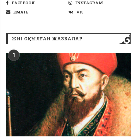
FACEBOOK
INSTAGRAM
EMAIL
VK
ЖИІ ОҚЫЛҒАН ЖАЗБАЛАР
1