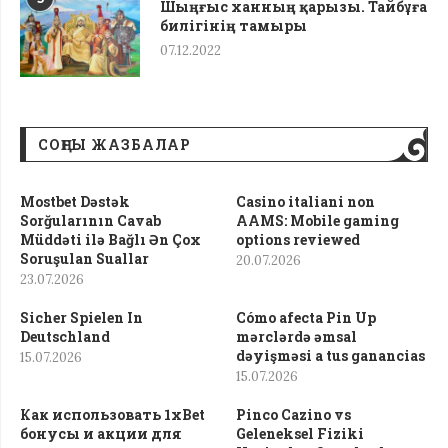
Шыңғыс ханның қарызы. Тайбұға
билігінің тамыры
07.12.2022
СОҢҒЫ ЖАЗБАЛАР
Mostbet Dəstək
Casino italiani non
Sorğularının Cavab
AAMS: Mobile gaming
Müddəti ilə Bağlı Ən Çox
options reviewed
Soruşulan Suallar
20.07.2026
23.07.2026
Sicher Spielen In
Cómo afecta Pin Up
Deutschland
mərclərdə əmsal
dəyişməsi a tus ganancias
15.07.2026
15.07.2026
Как использовать 1xBet
Pinco Cazino vs
бонусы и акции для
Geleneksel Fiziki