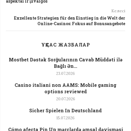
aspektai ir įžvalgos
Келесі
Exzellente Strategien für den Einstieg in die Welt der
Online-Casinos: Fokus auf Bonusangebote
ҰҚСАС ЖАЗБАЛАР
Mostbet Dəstək Sorğularının Cavab Müddəti ilə
Bağlı Ən...
23.07.2026
Casino italiani non AAMS: Mobile gaming
options reviewed
20.07.2026
Sicher Spielen In Deutschland
15.07.2026
Cómo afecta Pin Up mərclərdə əmsal dəyişməsi