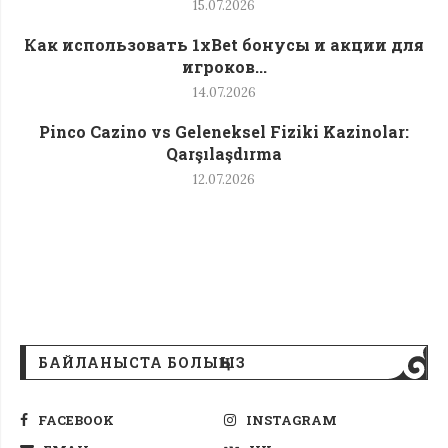
15.07.2026
Как использовать 1xBet бонусы и акции для
игроков...
14.07.2026
Pinco Cazino vs Geleneksel Fiziki Kazinolar:
Qarşılaşdırma
12.07.2026
БАЙЛАНЫСТА БОЛЫҢЫЗ
FACEBOOK
INSTAGRAM