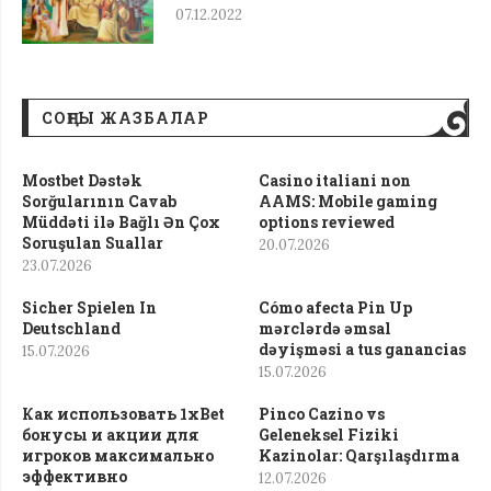
07.12.2022
СОҢҒЫ ЖАЗБАЛАР
Mostbet Dəstək
Casino italiani non
Sorğularının Cavab
AAMS: Mobile gaming
Müddəti ilə Bağlı Ən Çox
options reviewed
Soruşulan Suallar
20.07.2026
23.07.2026
Sicher Spielen In
Cómo afecta Pin Up
Deutschland
mərclərdə əmsal
dəyişməsi a tus ganancias
15.07.2026
15.07.2026
Как использовать 1xBet
Pinco Cazino vs
бонусы и акции для
Geleneksel Fiziki
игроков максимально
Kazinolar: Qarşılaşdırma
эффективно
12.07.2026