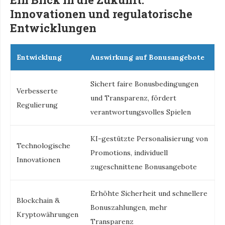
Innovationen und regulatorische
Entwicklungen
Entwicklung
Auswirkung auf Bonusangebote
Sichert faire Bonusbedingungen
Verbesserte
und Transparenz, fördert
Regulierung
verantwortungsvolles Spielen
KI-gestützte Personalisierung von
Technologische
Promotions, individuell
Innovationen
zugeschnittene Bonusangebote
Erhöhte Sicherheit und schnellere
Blockchain &
Bonuszahlungen, mehr
Kryptowährungen
Transparenz