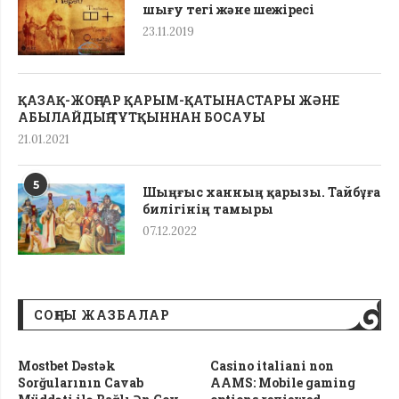
шығу тегі жəне шежіресі
23.11.2019
ҚАЗАҚ-ЖОҢҒАР ҚАРЫМ-ҚАТЫНАСТАРЫ ЖӘНЕ
АБЫЛАЙДЫҢ ТҰТҚЫННАН БОСАУЫ
21.01.2021
5
Шыңғыс ханның қарызы. Тайбұға
билігінің тамыры
07.12.2022
СОҢҒЫ ЖАЗБАЛАР
Mostbet Dəstək
Casino italiani non
Sorğularının Cavab
AAMS: Mobile gaming