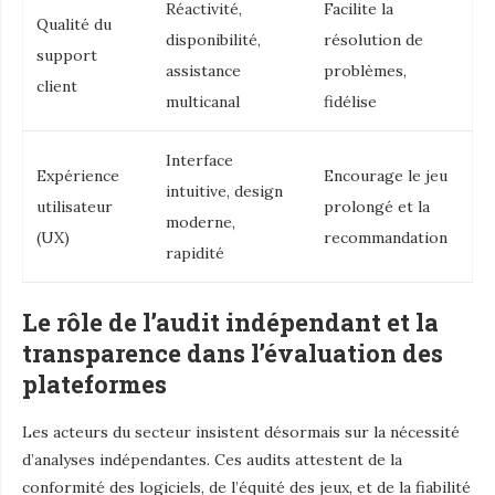
Réactivité,
Facilite la
Qualité du
disponibilité,
résolution de
support
assistance
problèmes,
client
multicanal
fidélise
Interface
Expérience
Encourage le jeu
intuitive, design
utilisateur
prolongé et la
moderne,
(UX)
recommandation
rapidité
Le rôle de l’audit indépendant et la
transparence dans l’évaluation des
plateformes
Les acteurs du secteur insistent désormais sur la nécessité
d’analyses indépendantes. Ces audits attestent de la
conformité des logiciels, de l’équité des jeux, et de la fiabilité