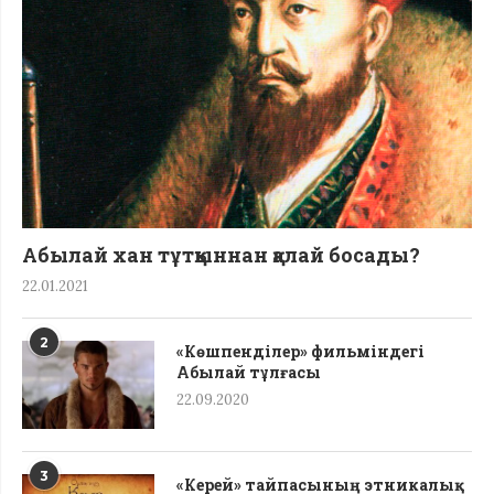
Абылай хан тұтқыннан қалай босады?
22.01.2021
2
«Көшпенділер» фильміндегі
Абылай тұлғасы
22.09.2020
3
«Керей» тайпасының этникалық