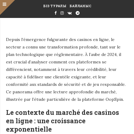
БІЗ ТУРАЛЫ
БАЙЛАНЫС
Depuis l’émergence fulgurante des casinos en ligne, le
secteur a connu une transformation profonde, tant sur le
plan technologique que réglementaire. À l’aube de 2024, il
est crucial d’analyser comment ces plateformes se
différencient, notamment à travers leur crédibilité, leur
capacité à fidéliser une clientèle exigeante, et leur
conformité aux standards de sécurité et de jeu responsable.
Ce panorama offre une lecture approfondie du marché,
illustrée par l’étude particulière de la plateforme OopSpin.
Le contexte du marché des casinos
en ligne : une croissance
exponentielle