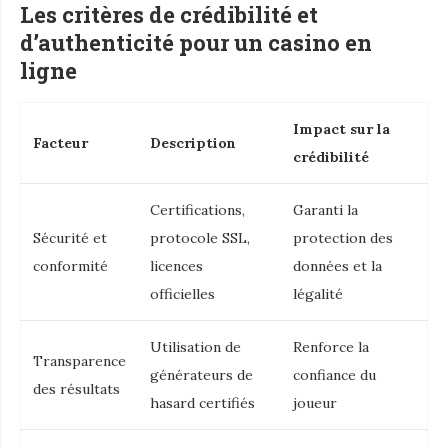
Les critères de crédibilité et
d’authenticité pour un casino en
ligne
Impact sur la
Facteur
Description
crédibilité
Certifications,
Garanti la
Sécurité et
protocole SSL,
protection des
conformité
licences
données et la
officielles
légalité
Utilisation de
Renforce la
Transparence
générateurs de
confiance du
des résultats
hasard certifiés
joueur